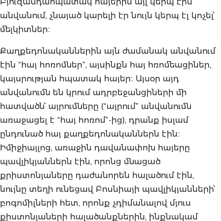
Բյուզանդահպատակ հայերին այլ կերպ էին
անվանում, չնայած կարելի էր նույն կերպ էլ կոչել՝
մելկիտներ։
Քաղքեդոնականներին այն ժամանակ անվանում
էին “հայ հոռոմներ”, այսինքն հայ հռոմեացիներ,
կայսրության հպատակ հայեր։ Այսօր այդ
անվանումն են կրում ադրբեջանցիների մի
հատվածն՝ այրումները (“այրում” անվանումն
առաջացել է “հայ հոռոմ”-ից), դրանք իսլամ
ընդունած հայ քաղքեդոնականներն էին։
Իմիջիայլոց, առաջին դավանափոխ հայերը
պավլիկյաններն էին, որոնց մնացած
քրիստոնյաները դաժանորեն հալածում էին,
նույնը տեղի ունեցավ Բոսնիայի պավլիկյանների՝
բոգոմիլների հետ, որոնք չդիմանալով մյուս
քիստոնյաների հալածանքներին, ինքնակամ