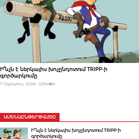
07 ՕԳՈՍՏՈՍԻ, 2026
Ի՞նչն է ներկայիս խոչընդոտում TRIPP-ի
գործարկումը
7 Օգոստոս, 2026
ԱԶԳ
9
ԱՄԵՆԱԸՆԹԵՐՑՎԱԾԸ
Ի՞նչն է ներկայիս խոչընդոտում TRIPP-ի
գործարկումը