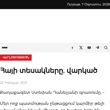
Skip
Ուրբաթ, 7 Օգոստոս, 2026
to
content
Ընտրացանկ
Որ
Facebook
Twitter
Youtube
Teleg
ՎԵՐԼՈՒԾՈՒԹՅՈՒՆ
Հայի տեսակները. վարկած
23 Հունվար, 2021
Քաղաքագետ Ստեփան Դանելյանի գրառումը, –
Մեր ողջ պատմության ընթացքում կարմիր թելի