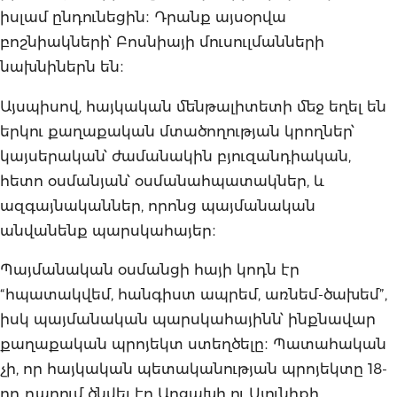
իսլամ ընդունեցին։ Դրանք այսօրվա
բոշնիակների՝ Բոսնիայի մուսուլմանների
նախնիներն են։
Այսպիսով, հայկական մենթալիտետի մեջ եղել են
երկու քաղաքական մտածողության կրողներ՝
կայսերական՝ ժամանակին բյուզանդիական,
հետո օսմանյան՝ օսմանահպատակներ, և
ազգայնականներ, որոնց պայմանական
անվանենք պարսկահայեր։
Պայմանական օսմանցի հայի կոդն էր
“հպատակվեմ, հանգիստ ապրեմ, առնեմ-ծախեմ”,
իսկ պայմանական պարսկահայինն՝ ինքնավար
քաղաքական պրոյեկտ ստեղծելը։ Պատահական
չի, որ հայկական պետականության պրոյեկտը 18-
րդ դարում ծնվել էր Արցախի ու Սյունիքի