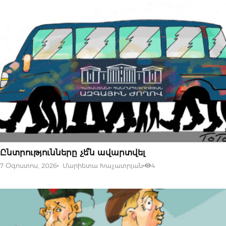
07 ՕԳՈՍՏՈՍԻ, 2026
Ընտրությունները չե՞ն ավարտվել
7 Օգոստոս, 2026
Մարիետա Խաչատրյան
4