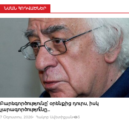
ՆՄԱՆ ՀՈԴՎԱԾՆԵՐ
07 ՕԳՈՍՏՈՍԻ, 2026
Բարեգործությունը՝ օրենքից դուրս, իսկ
չարագործությո՞ւնը…
7 Օգոստոս, 2026
Հակոբ Ավետիքյան
3