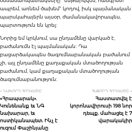
օսմանահպատակները՝ “ենթարկվեմ, հանգիստ
ապրեմ, առնեմ-ծախեմ” կոդով, իսկ պայմանական
պարսկահայերն այսօր, ժամանակավորապես,
պարտություն են կրել։
Նորից եմ կրկնում, սա ընդամենը վարկած է,
բաժանումն էլ պայմանական։ Դա
բացարձակապես ծագումնաբանական բաժանում
չի, այլ ընդամենը քաղաքական մտածողության
բաժանում, կամ քաղաքական մտածողության
ծագումնաբանություն։
← ՆԱԽՈՐԴ ՀՈԴՎԱԾԸ
ՀԱՋՈՐԴ ՀՈԴՎԱԾԸ →
«Հրապարակ».
Հաստատվել է
Կունենանք եւ ՆԳ
կորոնավիրուսի 198 նոր
նախարար, եւ
դեպք. մահացել է 7
ոստիկանապետ. Ինչ է
վարակակիր
ուզում Փաշինյանը