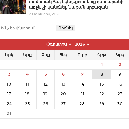
ժամանակ Հայ եկեղեցու պետը դատարանի
առջև չի կանգնել. Նաթան սրբազան
7 Օգոստոս, 2026
Որոնել
Որոնել
Երկ
Երք
Չրք
Հնգ
Ուրբ
Շբթ
Կրկ
1
2
3
4
5
6
7
8
9
10
11
12
13
14
15
16
17
18
19
20
21
22
23
24
25
26
27
28
29
30
31