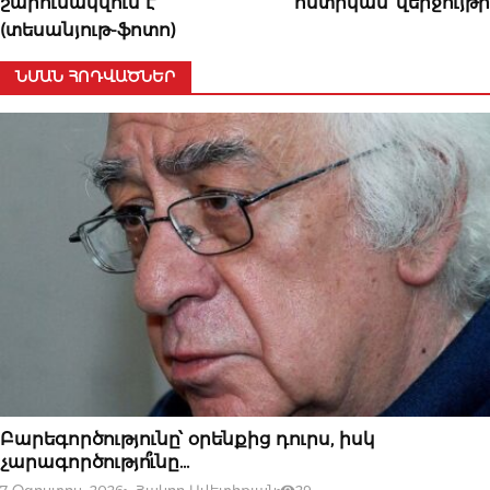
շարունակվում է
ոստիկան՝ վերջույթի
(տեսանյութ-ֆոտո)
ՆՄԱՆ ՀՈԴՎԱԾՆԵՐ
07 ՕԳՈՍՏՈՍԻ, 2026
Բարեգործությունը՝ օրենքից դուրս, իսկ
չարագործությո՞ւնը…