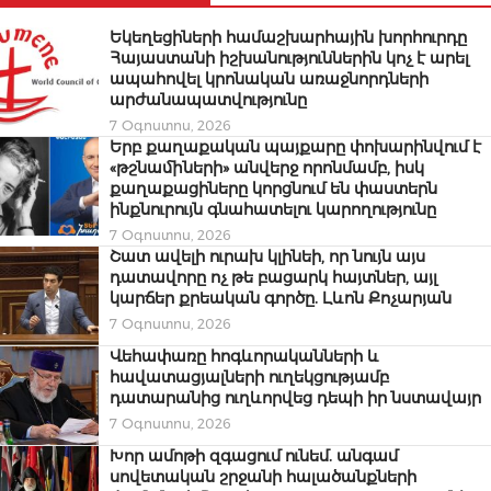
Եկեղեցիների համաշխարհային խորհուրդը
Հայաստանի իշխանություններին կոչ է արել
ապահովել կրոնական առաջնորդների
արժանապատվությունը
7 Օգոստոս, 2026
Երբ քաղաքական պայքարը փոխարինվում է
«թշնամիների» անվերջ որոնմամբ, իսկ
քաղաքացիները կորցնում են փաստերն
ինքնուրույն գնահատելու կարողությունը
7 Օգոստոս, 2026
Շատ ավելի ուրախ կլինեի, որ նույն այս
դատավորը ոչ թե բացարկ հայտներ, այլ
կարճեր քրեական գործը. Լևոն Քոչարյան
7 Օգոստոս, 2026
Վեհափառը հոգևորականների և
հավատացյալների ուղեկցությամբ
դատարանից ուղևորվեց դեպի իր նստավայր
7 Օգոստոս, 2026
Խոր ամոթի զգացում ունեմ. անգամ
սովետական շրջանի հալածանքների