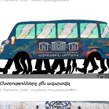
7 Օգոստոս, 2026
Հակոբ Ավետիքյան
29
07 ՕԳՈՍՏՈՍԻ, 2026
Ընտրությունները չե՞ն ավարտվել
7 Օգոստոս, 2026
Մարիետա Խաչատրյան
22