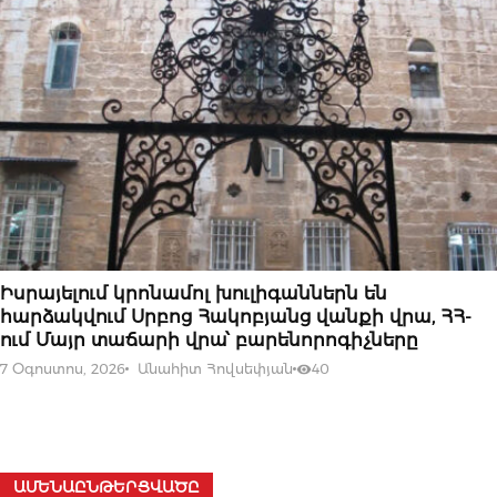
07 ՕԳՈՍՏՈՍԻ, 2026
Իսրայելում կրոնամոլ խուլիգաններն են
հարձակվում Սրբոց Հակոբյանց վանքի վրա, ՀՀ-
ում Մայր տաճարի վրա՝ բարենորոգիչները
7 Օգոստոս, 2026
Անահիտ Հովսեփյան
40
ԱՄԵՆԱԸՆԹԵՐՑՎԱԾԸ