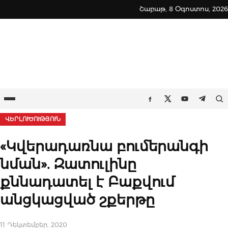
Skip
Շաբաթ, 8 Օգոստոս, 2026
to
content
Ընտրացանկ
Որ
Facebook
Twitter
Youtube
Teleg
ՎԵՐԼՈՒԾՈՒԹՅՈՒՆ
«Կվերադառնա բումերանգի
նման». Զատուլինը
քննադատել է Բաքվում
անցկացված շքերթը
11 Դեկտեմբեր, 2020