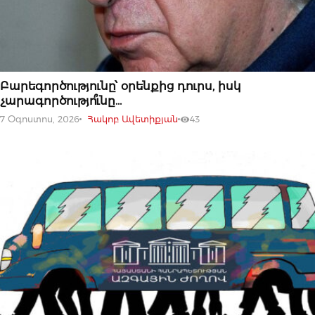
07 ՕԳՈՍՏՈՍԻ, 2026
Բարեգործությունը՝ օրենքից դուրս, իսկ
չարագործությո՞ւնը…
7 Օգոստոս, 2026
Հակոբ Ավետիքյան
43