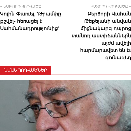
← ՆԱԽՈՐԴ ՀՈԴՎԱԾԸ
ՀԱՋՈՐԴ ՀՈԴՎԱԾԸ →
Կոլին Փաուել. “Թրամփը
Բերձորի Վահան
քշվել- հեռացել է
Թեքեյանի անվան
Սահմանադրությունից”
միջնակարգ դպրոց
տանող աստիճաններն
այժմ ավելի
հարմարավետ են եւ
գունագեղ
ՆՄԱՆ ՀՈԴՎԱԾՆԵՐ