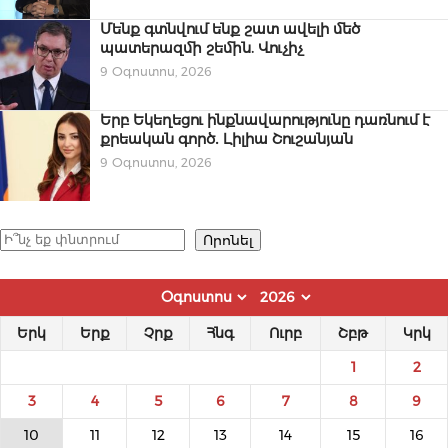
Մենք գտնվում ենք շատ ավելի մեծ
պատերազմի շեմին. Վուչիչ
9 Օգոստոս, 2026
Երբ Եկեղեցու ինքնավարությունը դառնում է
քրեական գործ․ Լիլիա Շուշանյան
9 Օգոստոս, 2026
Որոնել
Որոնել
Երկ
Երք
Չրք
Հնգ
Ուրբ
Շբթ
Կրկ
1
2
3
4
5
6
7
8
9
10
11
12
13
14
15
16