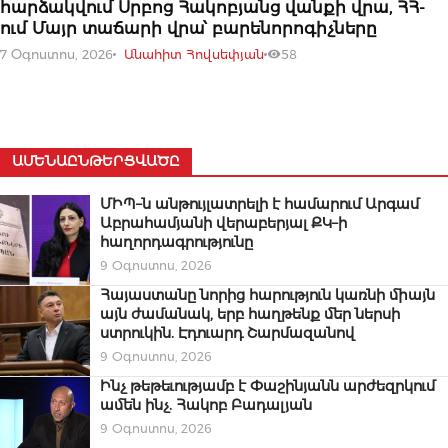
հարձակվում Սրբոց Հակոբյանց վանքի վրա, ՀՀ-
ում Մայր տաճարի վրա՝ բարենորոգիչները
7 Օգոստոս, 2026
Անահիտ Հովսեփյան
58
ԱՄԵՆԱԸՆԹԵՐՑՎԱԾԸ
ՄԻՊ–ն անթույլատրելի է համարում Արգամ
Աբրահամյանի վերաբերյալ ՔԿ–ի
հաղորդագրությունը
9 Օգոստոս, 2026
Հայաստանը նորից հարություն կառնի միայն
այն ժամանակ, երբ հաղթենք մեր ներսի
ստրուկին. Էդուարդ Շարմազանով
9 Օգոստոս, 2026
Ինչ թեթեւությամբ է Փաշինյանն արժեզրկում
ամեն ինչ. Հակոբ Բադալյան
9 Օգոստոս, 2026