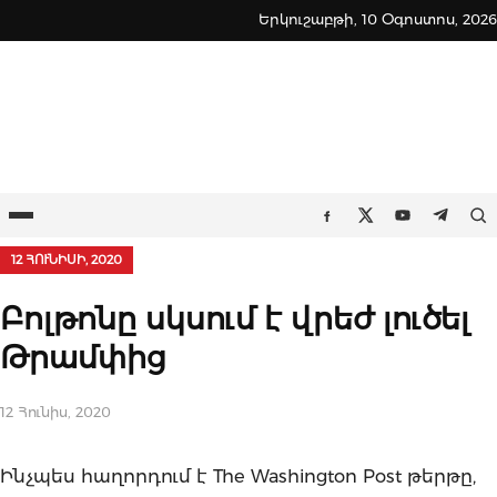
Skip
Երկուշաբթի, 10 Օգոստոս, 2026
to
content
Ընտրացանկ
Որ
Facebook
Twitter
Youtube
Teleg
12 ՀՈՒՆԻՍԻ, 2020
Բոլթոնը սկսում է վրեժ լուծել
Թրամփից
12 Հունիս, 2020
Ինչպես հաղորդում է The Washington Post թերթը,