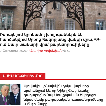
07 ՕԳՈՍՏՈՍԻ, 2026
Իսրայելում կրոնամոլ խուլիգաններն են
հարձակվում Սրբոց Հակոբյանց վանքի վրա, ՀՀ-
ում Մայր տաճարի վրա՝ բարենորոգիչները
7 Օգոստոս, 2026
Անահիտ Հովսեփյան
53
ԱՄԵՆԱԸՆԹԵՐՑՎԱԾԸ
Սլովակիայի նախկին ղեկավարները
պահանջում են, որ Նիկոլ Փաշինյանը
դադարեցնի Հայ Առաքելական Եկեղեցու
նկատմամբ քաղաքական հետապնդումները
և ճնշումները