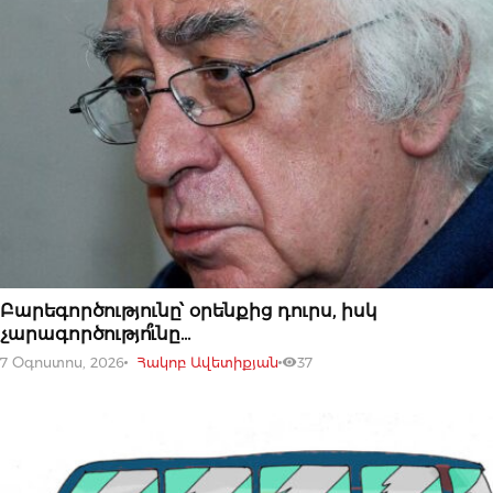
07 ՕԳՈՍՏՈՍԻ, 2026
Բարեգործությունը՝ օրենքից դուրս, իսկ
չարագործությո՞ւնը…
7 Օգոստոս, 2026
Հակոբ Ավետիքյան
37