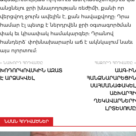
անցնելու ջրի խնայողության ռեժիմի, քանի որ
վերցվող ջուրն ավելին է, քան հավաքվողը: Դրա
համար էլ պետք է ներդրվեն ջրի օգտագործման
փակ եւ կիսափակ համակարգեր: Դրանով
հանդերձ` փոխնախարարն աճ է ակնկալում նաեւ
այս ոլորտում:
← ՆԱԽՈՐԴ ՀՈԴՎԱԾԸ
ՀԱՋՈՐԴ ՀՈԴՎԱԾԸ →
ԽՈԴՈՐԿՈՎՍԿԻՆ ԱԶԱՏ
ԱԱԳ-ԻՆ
Է ԱՐՁԱԿՎԵԼ
ՀԱՆՁՆԱՐԱՐԵՑԻՆ
ՍԱՀՄԱՆԱՓԱԿԵԼ
ԱՇԽԱՐՀԻ
ՂԵԿԱՎԱՐՆԵՐԻ
ԼՐՏԵՍՈՒՄԸ
ՆՄԱՆ ՀՈԴՎԱԾՆԵՐ