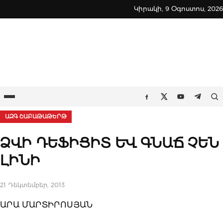
Skip
Կիրակի, 9 Օգոստոս, 2026
to
content
Ընտրացանկ
Որ
Facebook
Twitter
Youtube
Teleg
ԱԶԳ ՇԱԲԱԹԱԹԵՐԹ
ՁՎԻ ԴԵՖԻՑԻՏ ԵՎ ԳՆԱՃ ՉԵՆ
ԼԻՆԻ
21 Դեկտեմբեր, 2013
ԱՐԱ ՄԱՐՏԻՐՈՍՅԱՆ