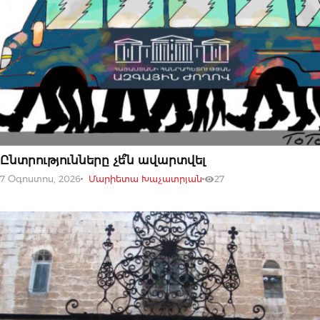
07 ՕԳՈՍՏՈՍԻ, 2026
Ընտրությունները չե՞ն ավարտվել
7 Օգոստոս, 2026
Մարիետա Խաչատրյան
27