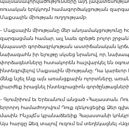
պայմանավորվածությունները այդ լավատեսության
ռուսական երկկողմ համագործակցության զարգաց
Մաքսային միության ուղղությամբ:
– Մաքսային միությանը մեր անդամակցությունը 
զարգացման համար, այլ նաեւ գրեթե բոլոր շրջա
կնպաստի գործազրկության աստիճանական կրճատմ
նախագահն իր ելույթը սկսեց նրանով, որ, նախա
փորձագետները հստակորեն հաշվարկել են օգուտն
ինտեգրվելով Մաքսային միությանը: Դա կարեւոր 
մենք նշել ենք այն առանցքային ոլորտները, առ
լիարժեք իրացնել ինտեգրացիոն գործընթացների 
– Գյումրիում եւ Երեւանում անցած «Հայաստան. 
երրորդ համաժողովում Դուք զեկուցեցիք Ձեր գլ
մասին: Ինչպե՞ս կբանաձեւեիք Հայաստանի կոնկր
Այս հարցը Ձեզ տալովՙ ուզում եմ տեղեկացնել «