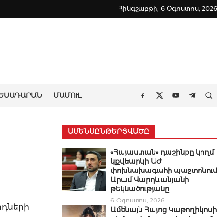
Հինգշաբթի, 6 Օգոստոս, 2026
ԵՍԱԴԱՐԱՆ
ՄԱՄՈՒԼ
Որ
Facebook
Twitter
Youtube
Teleg
ԱՄԵՆԱԸՆԹԵՐՑՎԱԾԸ
«Հայաստան» դաշինքը կողմ
կքվեարկի ԱԺ
փոխնախագահի պաշտոնում
Արամ Վարդևանյանի
թեկնածությանը
6 Օգոստոս, 2026
ոդների
Ամենայն Հայոց Կաթողիկոսի