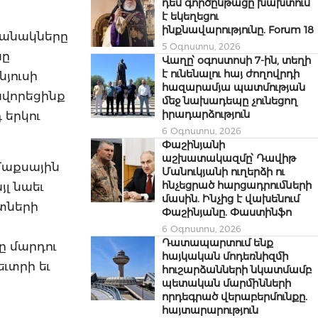
դեմ գործընթացը խախտում
է եկեղեցու
ինքնավարությունը. Forum 18
ջանակները
5 Օգոստոս, 2026
նը
Վաղը՝ օգոստոսի 7-ին, տեղի
է ունենալու հայ ժողովրդի
նյուսի
հազարամյա պատմության
ավորեցինք
մեջ նախադեպը չունեցող
իրադարձություն
 երկու
6 Օգոստոս, 2026
Փաշինյանի
աշխատակազմը՝ Դավիթ
Մաքսային
Մանուկյանի ուղերձի ու
հնչեցրած հարցադրումների
յլ նաեւ
մասին. Ինչից է վախենում
րտների
Փաշինյանը. Փաստինֆո
6 Օգոստոս, 2026
Դատապարտում ենք
ը մարդու
հայկական մոդեռնիզմի
եւտրի եւ
հուշարձանների նկատմամբ
պետական մարմինների
որդեգրած վերաբերմունքը.
հայտարարություն