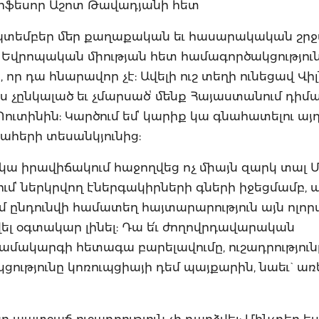
րոֆեսոր Աշոտ Թավադյանի հետ
եպտեմբեր մեր քաղաքական եւ հասարակական շր
 եւ Եվրոպական միության հետ համագործակցությու
որ դա հնարավոր չէ: Ավելի ուշ տեղի ունեցավ Վիլ
 չընկալած եւ չմարսածՙ մենք Հայաստանում դիմ
տինին: Կարծում եմՙ կարիք կա գնահատելու այդ
ահերի տեսանկյունից:
րկա իրավիճակում հաջողվեց ոչ միայն զարկ տալ 
ւմՙ ներկրվող էներգակիրների գների իջեցմամբ, ա
ւմ ընդունվի համատեղ հայտարարություն այն ոլո
վել օգտակար լինել: Դա ե՛ւ ժողովրդավարական
ամակարգի հետագա բարելավումը, ուշադրություն
ցությունը կոռուպցիայի դեմ պայքարին, նաեւ` առ
 պատշաճ ուշադրություն չի դարձվել: Մինչդեռ ես