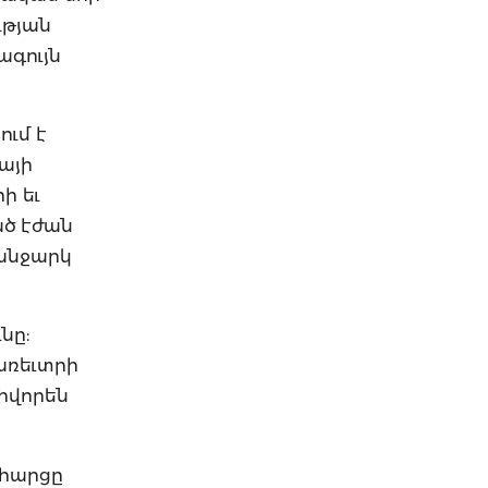
ւթյան
ագույն
ում է
այի
ի եւ
ած էժան
անջարկ
նը:
առեւտրի
իվորեն
 հարցը