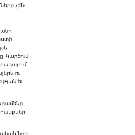
երը չեն:
տանի
աստի
 թե
ը: Կարծում
րագայում
յերն ու
ւթյան եւ
նդամենը
պրանքներ
րական նոր