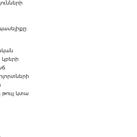
յունների
պասելիքը:
սական
տ կբերի
աճ
ոլորտների
ի
 թույլ կտա
ր