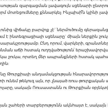
եսության զարգացման լավագույն սցենարի ընտրո
րմ մոտեցումները քննարկել: Ինչպիսի՞ն կլինի լավ
ւնից վիճակը բարվոք չէ` ներմուծումը գերազանց
ւմ է ինտեգրացիայի սցենարը` միայն ներքին շուկ
րակշռությամբ: Ընդ որում, վարկերի, գրանտներ
ման աճի հստակ ուղղվածությունՙ երաշխավորվ
սկա շուկա, որտեղ մեր ապրանքների հստակ պահ
ղին:
անը Թուրքիայի անդամակցության հնարավորությու
 ունեմ թեկուզ այն, որ չնայած ռուս-թուրքական 
ոլարը, սակայն Ռուսաստանն ու Թուրքիան օբյեկտ
ն շահերի տարբերությունն ակնհայտ է, սակայն