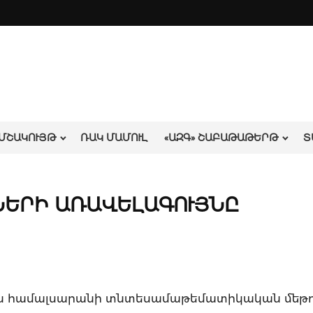
ՄՇԱԿՈՒՅԹ
ՌԱԿ ՄԱՄՈՒԼ
«ԱԶԳ» ՇԱԲԱԹԱԹԵՐԹ
Տ
ՆԵՐԻ ԱՌԱՎԵԼԱԳՈՒՅՆԸ
ն համալսարանի տնտեսամաթեմատիկական մեթ