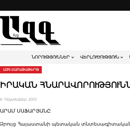
Skip
to
content
ՆՈՐՈՒԹՅՈՒՆՆԵՐ
ՎԵՐԼՈՒԾՈՒԹՅՈՒՆ
ԱԶԳ ՇԱԲԱԹԱԹԵՐԹ
ԻՐԱԿԱՆ ՀՆԱՐԱՎՈՐՈՒԹՅՈՒՆ
6 Դեկտեմբեր, 2013
ԱՐԱՄ ՍԱՖԱՐՅԱՆԸ
Զրույց Հայաստանի պետական տնտեսագիտակա