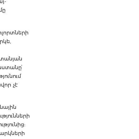
յ-
մը
ոլորտների
րկե,
ստանյան
աստանըՙ
յունում
վոր չէ
անային
ւթյունների
թյունից:
վարկների