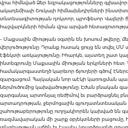
վրա հիմնված Ձեր եզրակացությունները գլխավոր
ակադեմիայի Շուկայի հիմնախնդիրների ինստիտ
տնտեսագիտության դոկտոր, պրոֆեսոր Վալերի 
հաշվարկների հիման վրա արված հետազոտության 
– Մաքսային միության օգտին են խոսում թվերը
վերլուծությունը: Դրանք հստակ ցույց են տվել
էֆեկտի առկայությունը: Իհարկե, այստեղ շատ կար
ինտեգրումը Մաքսային միության երկրների հետ:
համակարգաստեղծ կարեւոր ճյուղերի գծովՙ էնե
զարգացում: Հայկական նոր աէկի կառուցման պա
ներմուծումից կախվածությունը: Էժան բնական գ
զարգանալ արտոնյալ ռեժիմով եւ բարձրացնել բ
արտադրության, ջերմոցային գյուղատնտեսական
շահութաբերությունը ուղղակիորեն կախված են գ
ռազմավարական մի շարք օբյեկտների բացումը, հ
տնտեսության աճին եւ էապես կբարձրացնի զբաղ