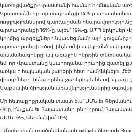
կառուցվածքը: Վրաստանի համար հիմնական առեւ
Վրաստանն իր արտադրանքի 14%-ը արտահանում է Թ
ուղղություններով զարգացման հնարավորությունը 
արտադրանքի 16%-ը, այժմ` 19%-ը: ԱՊՀ երկրներ
կողմից արգելքների նվազեցմամբ այդ ցուցանիշը
արտադրանքի գծով, ինչն ունի ավելի մեծ ավելաց
պայմանագրերը, այլ առաջին հերթին տնտեսական 
եմ, որ Վրաստանը կկարողանա իրարից զատել ք
առկա է հայկական շահերի հետ համընկնելու մեծ հ
վրացիները, հենց իրենց շահերից ելնելով, պետ
Մաքսային միության առավելություններից օգտվել
Մի հետաքրքրական փաստ եւս` ԱՄՆ եւ Գերման
4%ը, ինչքան եւ Հայաստանը, ընդ որում, Հայաս
(ԱՄՆ` 6%, Գերմանիաՙ 11%):
– Մոսկովյան գործընկերների «թեթեւ ձեռքով» Հ