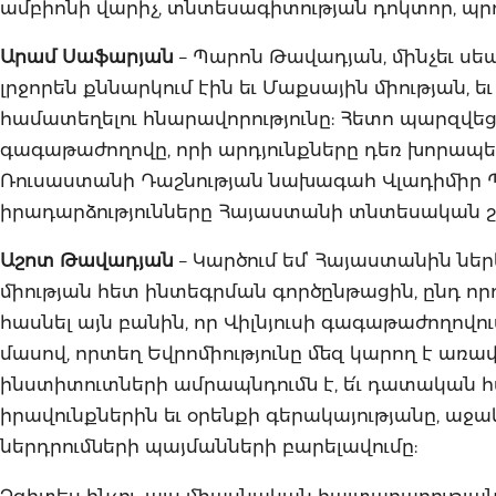
ամբիոնի վարիչ, տնտեսագիտության դոկտոր, պ
Արամ Սաֆարյան
– Պարոն Թավադյան, մինչեւ ս
լրջորեն քննարկում էին եւ Մաքսային միության,
համատեղելու հնարավորությունը: Հետո պարզվեց, 
գագաթաժողովը, որի արդյունքները դեռ խորապես
Ռուսաստանի Դաշնության նախագահ Վլադիմիր Պու
իրադարձությունները Հայաստանի տնտեսական շ
Աշոտ Թավադյան
– Կարծում եմՙ Հայաստանին նե
միության հետ ինտեգրման գործընթացին, ընդ որո
հասնել այն բանին, որ Վիլնյուսի գագաթաժողովո
մասով, որտեղ Եվրոմիությունը մեզ կարող է առա
ինստիտուտների ամրապնդումն է, ե՛ւ դատական հ
իրավունքներին եւ օրենքի գերակայությանը, աջակ
ներդրումների պայմանների բարելավումը:
Չգիտես ինչու, այս միասնական հայտարարությանը