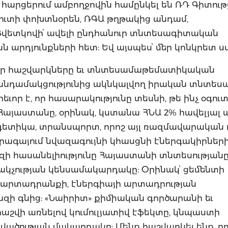
 հարցերում ամբողջովին համընկել են ՌԴ Գիտութ
ուտի փոխտնօրեն, ՌԳԱ թղթակից անդամ,
Ցվետկովիՙ ավելի ընդհանուր տնտեսագիտական
արդյունքների հետ: Եվ այսպեսՙ մեր կոնկրետ ս
, մեր հաշվարկները եւ տնտեսամաթեմատիկական
 ՄՄ անդամակցությունից ակնկալվող իրական տնտե
եւոր է, որ հասարակությունը տեսնի, թե ինչ օգու
 Հայաստանը, օրինակ, կստանա ՀՆԱ 2% հավելյալ 
րգետիկա, տրանսպորտ, որոշ այլ ռազմավարական 
րագայում նվազագույնի կհասցնի էներգակիրներ
ազի հասանելիությունը Հայաստանի տնտեսությանը
նակչության կենսամակարդակը: Օրինակՙ ցեմենտի
 արտադրանքի, էներգիայի արտադրության
ազի գնից: «Նաիրիտ» քիմիական գործարանի եւ
աշվի առնելով կումուլյատիվ էֆեկտը, կնպաստի
վածության մակարդակը: Մենք հաշվարկել ենք, ո