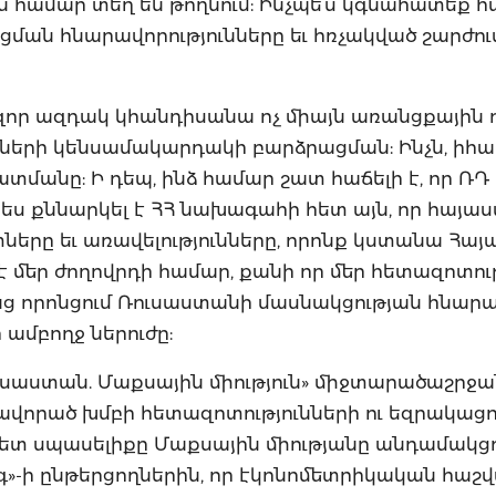
 համար տեղ են թողնում: Ինչպե՞ս կգնահատեք հա
ման հնարավորությունները եւ հռչակված շարժու
հզոր ազդակ կհանդիսանա ոչ միայն առանցքային 
նների կենսամակարդակի բարձրացման: Ինչն, իհա
անը: Ի դեպ, ինձ համար շատ հաճելի է, որ ՌԴ
պես քննարկել է ՀՀ նախագահի հետ այն, որ հայա
երը եւ առավելությունները, որոնք կստանա Հայ
է մեր ժողովրդի համար, քանի որ մեր հետազոտութ
անց որոնցում Ռուսաստանի մասնակցության հնարա
ամբողջ ներուժը:
Ռուսաստան. Մաքսային միություն» միջտարածաշրջ
խավորած խմբի հետազոտությունների ու եզրակացո
ետ սպասելիքը Մաքսային միությանը անդամակցու
Ազգ»-ի ընթերցողներին, որ էկոնոմետրիկական հաշ