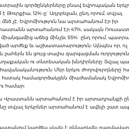
տրային գործընկերները բնավ եվրոպական երկրն
ուրքիա, 12%-ը` Ադրբեջան, ընդ որում, տվյալ
մեծ չէ: Եվրոմիություն նա արտահանում էր իր
 Վրաստանն արտահանում էր 47%, սակայն Ռուսաս
 միանգամից աճեց մինչեւ 55%` ընդ որում, պատր
ված արժեք եւ աշխատատարություն: Այնպես որ, ոչ
շահերն են ցույց տալիս զարգացման ուղղություն
աղաքական ու տնտեսական խնդիրները: Տվյալ պա
ավանականություն: Մեր երկու ժողովուրդներըՙ հա
ք է հստակ համագործակցեն միաժամանակ Եվրոմիո
ու համար:
իա Վրաստանն արտահանում է իր արտադրանքի ը
տանը տվյալ երկրներ արտահանում է ավելի շատ ա
այաստանում կարծես սկսել է քննարկվել ռազմավա