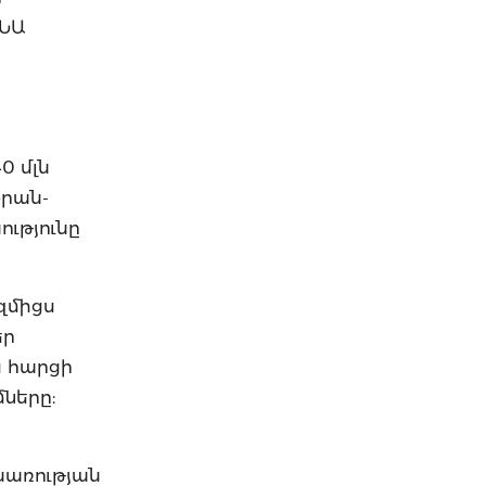
ՀՆԱ
0 մլն
Իրան-
ւթյունը
զմիցս
եր
ս հարցի
մները:
նառության