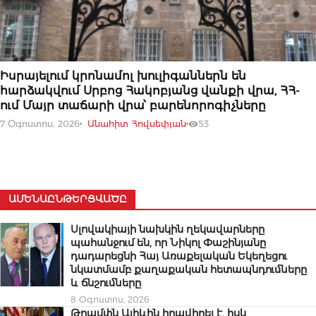
07 ՕԳՈՍՏՈՍԻ, 2026
Իսրայելում կրոնամոլ խուլիգաններն են
հարձակվում Սրբոց Հակոբյանց վանքի վրա, ՀՀ-
ում Մայր տաճարի վրա՝ բարենորոգիչները
7 Օգոստոս, 2026
Անահիտ Հովսեփյան
53
ԱՄԵՆԱԸՆԹԵՐՑՎԱԾԸ
Սլովակիայի նախկին ղեկավարները
պահանջում են, որ Նիկոլ Փաշինյանը
դադարեցնի Հայ Առաքելական Եկեղեցու
նկատմամբ քաղաքական հետապնդումները
և ճնշումները
8 Օգոստոս, 2026
Թրամփն Ալիևին հրավիրել է, իսկ