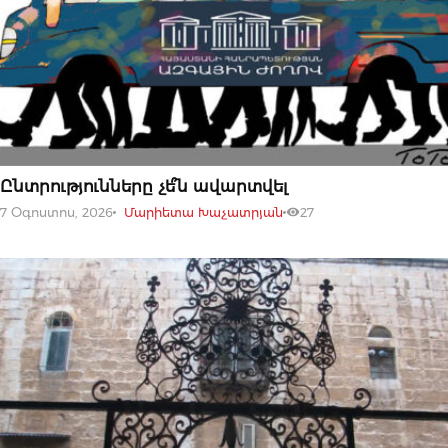
07 ՕԳՈՍՏՈՍԻ, 2026
Ընտրությունները չե՞ն ավարտվել
7 Օգոստոս, 2026
Մարիետա Խաչատրյան
27