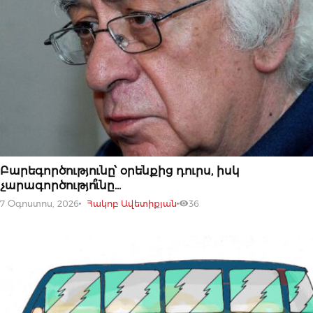
07 ՕԳՈՍՏՈՍԻ, 2026
Բարեգործությունը՝ օրենքից դուրս, իսկ
չարագործությո՞ւնը…
7 Օգոստոս, 2026
Հակոբ Ավետիքյան
36