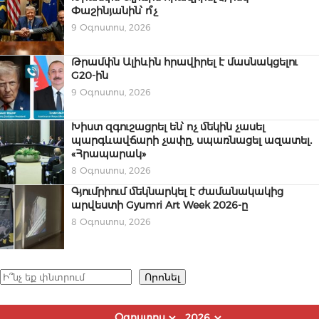
Փաշինյանին՝ ո՞չ
9 Օգոստոս, 2026
Թրամփն Ալիևին հրավիրել է մասնակցելու
G20-ին
9 Օգոստոս, 2026
Խիստ զգուշացրել են՝ ոչ մեկին չասել
պարգևավճարի չափը, սպառնացել ազատել․
«Հրապարակ»
8 Օգոստոս, 2026
Գյումրիում մեկնարկել է ժամանակակից
արվեստի Gyumri Art Week 2026-ը
8 Օգոստոս, 2026
Որոնել
Որոնել