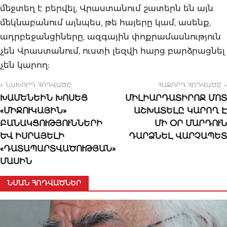
մեջտեղ է բերվել, Վրաստանում շատերն են այն
մեկնաբանում այնպես, թե հայերը կամ, ասենք,
ադրբեջանցիները, ազգային փոքրամասնություն
չեն Վրաստանում, ուստի լեզվի հարց բարձրացնել
չեն կարող:
← ՆԱԽՈՐԴ ՀՈԴՎԱԾԸ
ՀԱՋՈՐԴ ՀՈԴՎԱԾԸ →
ԽԱՄԵՆԵԻՆ ԽՈՍԵՑ
ՄԻԼԻԱՐԴԱՏԻՐՈՋ ՄՈՏ
«ՄԻՋՈՒԿԱՅԻՆ»
ԱՇԽԱՏԵԼԸ ԿԱՐՈՂ Է
ԲԱՆԱԿՑՈՒԹՅՈՒՆՆԵՐԻ
ՄԻ ՕՐ ՄԱՐԴՈՒՆ
ԵՎ ԻՍՐԱՅԵԼԻ
ԴԱՐՁՆԵԼ ՎԱՐՉԱՊԵՏ
«ԴԱՏԱՊԱՐՏՎԱԾՈՒԹՅԱՆ»
ՄԱՍԻՆ
ՆՄԱՆ ՀՈԴՎԱԾՆԵՐ