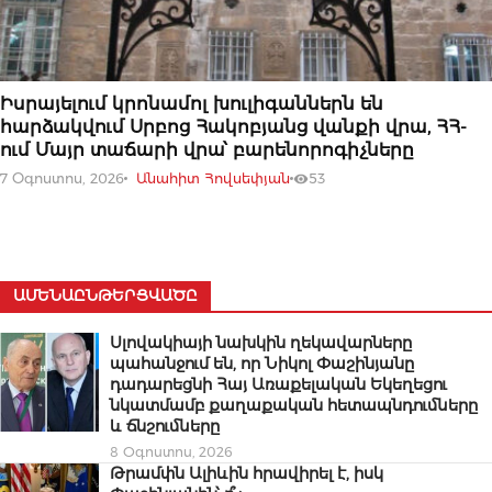
07 ՕԳՈՍՏՈՍԻ, 2026
Իսրայելում կրոնամոլ խուլիգաններն են
հարձակվում Սրբոց Հակոբյանց վանքի վրա, ՀՀ-
ում Մայր տաճարի վրա՝ բարենորոգիչները
7 Օգոստոս, 2026
Անահիտ Հովսեփյան
53
ԱՄԵՆԱԸՆԹԵՐՑՎԱԾԸ
Սլովակիայի նախկին ղեկավարները
պահանջում են, որ Նիկոլ Փաշինյանը
դադարեցնի Հայ Առաքելական Եկեղեցու
նկատմամբ քաղաքական հետապնդումները
և ճնշումները
8 Օգոստոս, 2026
Թրամփն Ալիևին հրավիրել է, իսկ