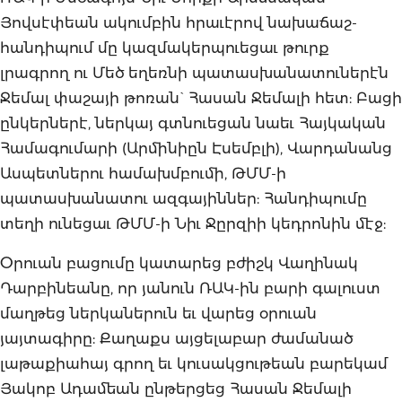
Յովսէփեան ակումբին հրաւէրով նախաճաշ-
հանդիպում մը կազմակերպուեցաւ թուրք
լրագրող ու Մեծ եղեռնի պատասխանատուներէն
Ջեմալ փաշայի թոռան` Հասան Ջեմալի հետ: Բացի
ընկերներէ, ներկայ գտնուեցան նաեւ Հայկական
Համագումարի (Արմինիըն Էսեմբլի), Վարդանանց
Ասպետներու համախմբումի, ԹՄՄ-ի
պատասխանատու ազգայիններ: Հանդիպումը
տեղի ունեցաւ ԹՄՄ-ի Նիւ Ջըրզիի կեդրոնին մէջ:
Օրուան բացումը կատարեց բժիշկ Վաղինակ
Դարբինեանը, որ յանուն ՌԱԿ-ին բարի գալուստ
մաղթեց ներկաներուն եւ վարեց օրուան
յայտագիրը: Քաղաքս այցելաբար ժամանած
լաթաքիահայ գրող եւ կուսակցութեան բարեկամ
Յակոբ Ադամեան ընթերցեց Հասան Ջեմալի