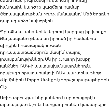
նման հանդիպումներու կարեւորութիւնը
հանրային կարծիք կազմելու համար
Ցեղասպանութեան շուրջ, մանաւանդ` Մեծ եղեռնի
դարադարձի նախօրէին:
Պրն Ջեմալ անգլերէն լեզուով կարդաց իր խօսքը
Ցեղասպանութեան նուիրուած իր համանուն
գիրքին հրատարակութեան
դրդապատճառներուն մասինՙ տալով
լուսաբանութիւններ: Ան իր գրաւոր խօսքը
յանձնեց ՌԱԿ-ի պատասխանատուներուն,
որպէսզի հրատարակուի ՌԱԿ պաշտօնաթերթ`
«Արմինիըն Միրըր-Սփեքթէյթըր» շաբաթաթերթին
մէջ:
Առիթ տրուեցաւ ներկաներուն սրտբացօրէն
արտայայտուելու եւ հարցադրումներ կատարելու: