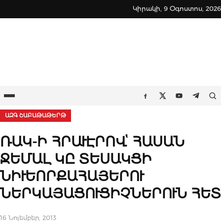
Skip
Կիրակի, 9 Օգոստոս, 2026
to
content
Ընտրացանկ
Որ
Facebook
Twitter
Youtube
Teleg
ԱԶԳ ՇԱԲԱԹԱԹԵՐԹ
ՌԱԿ-Ի ՀՐԱՒԷՐՈՎՙ ՀԱՍԱՆ
ՋԵՄԱԼ ԿԸ ՏԵՍԱԿՑԻ
ՆԻՒԵՈՐՔԱՀԱՅԵՐՈՒ
ՆԵՐԿԱՅԱՑՈՒՑԻՉՆԵՐՈՒՆ ՀԵՏ
16 Նոյեմբեր, 2013