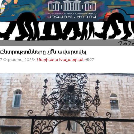
07 ՕԳՈՍՏՈՍԻ, 2026
Ընտրությունները չե՞ն ավարտվել
7 Օգոստոս, 2026
Մարիետա Խաչատրյան
27