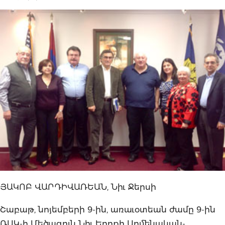
ՅԱԿՈԲ ՎԱՐԴԻՎԱՌԵԱՆ, Նիւ Ջերսի
Շաբաթ, նոյեմբերի 9-ին, առաւօտեան ժամը 9-ին
ՌԱԿ-ի Մեծագոյն Նիւ Եորքի Արմենական-