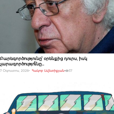
07 ՕԳՈՍՏՈՍԻ, 2026
Բարեգործությունը՝ օրենքից դուրս, իսկ
չարագործությո՞ւնը…
7 Օգոստոս, 2026
Հակոբ Ավետիքյան
37