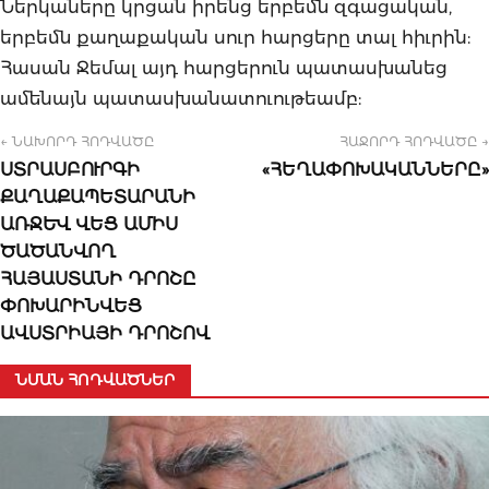
Ներկաները կրցան իրենց երբեմն զգացական,
երբեմն քաղաքական սուր հարցերը տալ հիւրին:
Հասան Ջեմալ այդ հարցերուն պատասխանեց
ամենայն պատասխանատուութեամբ:
← ՆԱԽՈՐԴ ՀՈԴՎԱԾԸ
ՀԱՋՈՐԴ ՀՈԴՎԱԾԸ →
ՍՏՐԱՍԲՈՒՐԳԻ
«ՀԵՂԱՓՈԽԱԿԱՆՆԵՐԸ»
ՔԱՂԱՔԱՊԵՏԱՐԱՆԻ
ԱՌՋԵՎ ՎԵՑ ԱՄԻՍ
ԾԱԾԱՆՎՈՂ
ՀԱՅԱՍՏԱՆԻ ԴՐՈՇԸ
ՓՈԽԱՐԻՆՎԵՑ
ԱՎՍՏՐԻԱՅԻ ԴՐՈՇՈՎ
ՆՄԱՆ ՀՈԴՎԱԾՆԵՐ