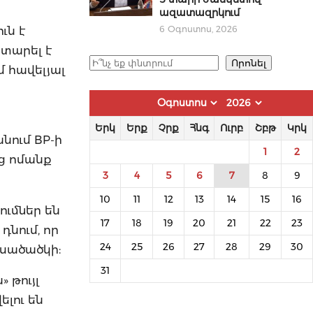
ազատազրկում
ւն է
6 Օգոստոս, 2026
ատարել է
Որոնել
Որոնել
 հավելյալ
Երկ
Երք
Չրք
Հնգ
Ուրբ
Շբթ
Կրկ
նում BP-ի
1
2
ից ոմանք
3
4
5
6
7
8
9
10
11
12
13
14
15
16
ումներ են
17
18
19
20
21
22
23
դնում, որ
24
25
26
27
28
29
30
խսածածկի:
31
 թույլ
ելու են