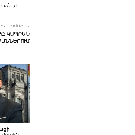
իան չի
ՐԴ ՀՈԴՎԱԾԸ →
ՐԸ ԿԱՊՐԵՆ
ՐԱՆՆԵՐՈՒՄ
նացի