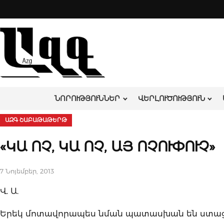
Skip
to
content
ՆՈՐՈՒԹՅՈՒՆՆԵՐ
ՎԵՐԼՈՒԾՈՒԹՅՈՒՆ
ԱԶԳ ՇԱԲԱԹԱԹԵՐԹ
«ԿԱ ՈՉ, ԿԱ ՈՉ, ԱՅ ՈՉՈՒՓՈՒՉ»
7 Նոյեմբեր, 2013
Վ. Ա.
Երեկ մոտավորապես նման պատասխան են ստացել