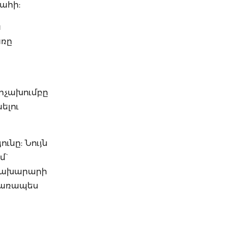
ահի:
ն
առը
արչախումբը
ելու
ւնը: Նույն
մ`
ծնախարարի
ացառապես