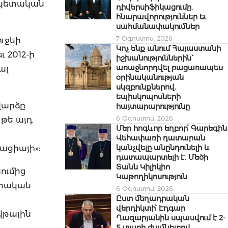
ի պետական
դիվերսիֆիկացումը.
հնարավորություններ եւ
սահմանափակումներ
7 Օգոստոս, 2026
ւջեի
Կոչ ենք անում Հայաստանի
 2012-ի
իշխանություններին`
առաջնորդվել բացառապես
ալ
օրինականության
սկզբունքներով.
եպիսկոպոսների
վարձը
հայտարարությունը
6 Օգոստոս, 2026
թե այդ
Մեր հոգևոր եղբոր՝ Գարեգին
Վեհափառի դատարան
կանչվելը անընդունելի և
ացիայի»:
դատապարտելի է. Մեծի
Տանն Կիլիկիո
ումից
Կաթողիկոսություն
ետական
6 Օգոստոս, 2026
Ըստ մեղադրական
վերդիկտի՝ Էդգար
վթային
Ղազարյանին սպասվում է 2-
5 տարի ժամկետով