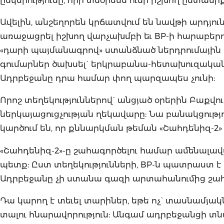
Ավելին, անշեղորեն կրճատվում են նավթի արդյու
առաջացրել իշխող վարչախմբի եւ BP-ի հարաբերո
«դարի պայմանագրով» ստանձնած ներդրումային բ
գումարներ ծախսել` երկրաբանա-հետախուզակա
Ադրբեջանը դրա համար փող պարզապես չունի:
Որոշ տեղեկություններով` անցյած օրերին Բաքվու
ներկայացուցչության ղեկավարը: Նա բանակցությո
կարծում են, որ քննարկման թեման «Շահդենիզ-2»
«Շահդենիզ-2»-ը շահագործելու համար ամենալավ
պետք: Ըստ տեղեկությունների, BP-ն պատրաստ է
Ադրբեջանը չի ստանա գազի արտահանումից շահու
Դա կարող է տեւել տարիներ, եթե ոչ` տասնամյակնե
տալու հնարավորություն: Անգամ ադրբեջանցի տնտ