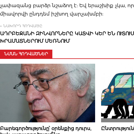
չափազանց բարձր նշաձող է: Եվ երաշխիք չկա, ո
միավորվի ընդդեմ իշխող վարչախմբի:
← ՆԱԽՈՐԴ ՀՈԴՎԱԾԸ
ԱԴՐԲԵՋԱՆԻ ԶԻՆՎՈՐՆԵՐԸ ԿԱՏՎԻ ԿԵՐ ԵՆ ՈՒՏՈՒՄ
ԽՐԱՄԱՏՆԵՐՈՒՄ ՄԵՌՆՈՒՄ
ՆՄԱՆ ՀՈԴՎԱԾՆԵՐ
07 ՕԳՈՍՏՈՍԻ, 2026
07 ՕԳՈՍՏՈՍԻ, 2
Բարեգործությունը՝ օրենքից դուրս,
Ընտրություն