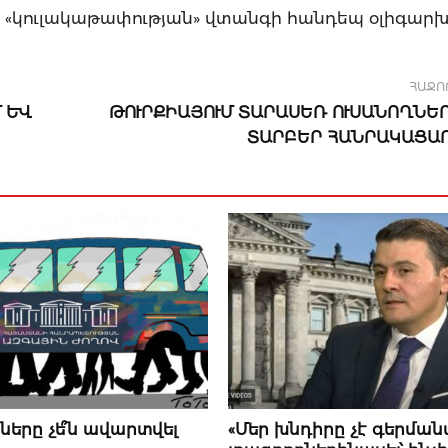
ր «կուլակաթափության» վտանգի հանդեպ օլիգարխ
ՀԱՋՈ
 ԵՎ
ԹՈՒՐՔԻԱՅՈՒՄ ՏԱՐԱՍԵՌ ՈՒՍԱՆՈՂՆԵ
ՏԱՐԲԵՐ ՀԱՆՐԱԿԱՑԱ
026
07 ՕԳՈՍՏՈՍԻ, 2026
ները չե՞ն ավարտվել
«Մեր խնդիրը չէ գերմա