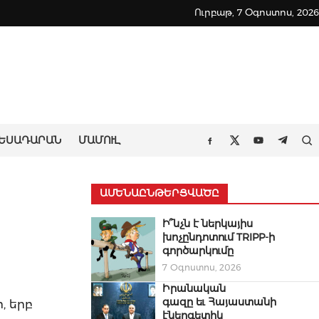
Ուրբաթ, 7 Օգոստոս, 2026
ԵՍԱԴԱՐԱՆ
ՄԱՄՈՒԼ
Որ
Facebook
Twitter
Youtube
Teleg
ԱՄԵՆԱԸՆԹԵՐՑՎԱԾԸ
Ի՞նչն է ներկայիս
խոչընդոտում TRIPP-ի
գործարկումը
7 Օգոստոս, 2026
Իրանական
գազը եւ Հայաստանի
, երբ
էներգետիկ