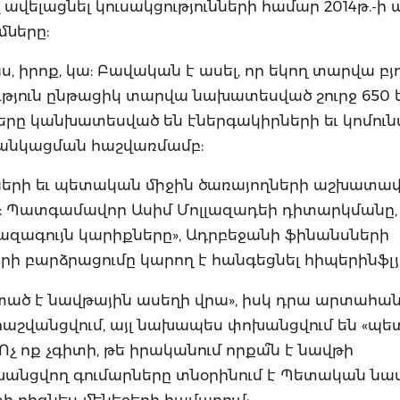
ավելացնել կուսակցությունների համար 2014թ.-
մները:
 իրոք, կա: Բավական է ասել, որ եկող տարվա բյո
ւթյուն ընթացիկ տարվա նախատեսված շուրջ 650 եւ
տները կանխատեսված են էներգակիրների եւ կոմուն
թանկացման հաշվառմամբ:
շկների եւ պետական միջին ծառայողների աշխատա
: Պատգամավոր Ասիմ Մոլլազադեի դիտարկմանը, 
զագույն կարիքները», Ադրբեջանի ֆինանսների
 բարձրացումը կարող է հանգեցնել հիպերինֆլյ
ստած է նավթային ասեղի վրա», իսկ դրա արտահան
ն հաշվանցվում, այլ նախապես փոխանցվում են «պ
Ոչ ոք չգիտի, թե իրականում որքա՞ն է նավթի
խանցվող գումարները տնօրինում է Պետական նա
քի բիզնես-մենեջերի համարում: