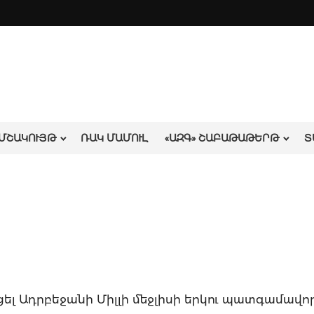
ՄՇԱԿՈՒՅԹ
ՌԱԿ ՄԱՄՈՒԼ
«ԱԶԳ» ՇԱԲԱԹԱԹԵՐԹ
Տ
 Ադրբեջանի Միլլի մեջլիսի երկու պատգամավոր