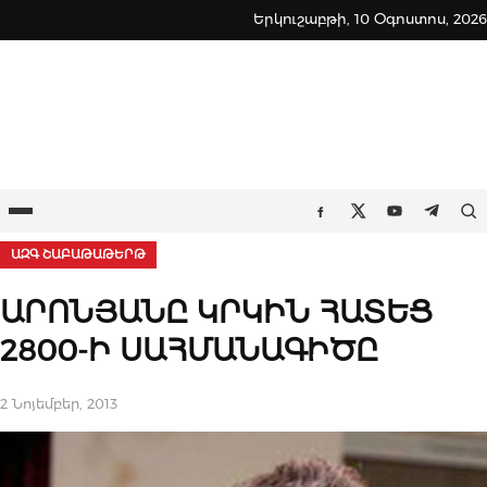
Skip
Երկուշաբթի, 10 Օգոստոս, 2026
to
content
Ընտրացանկ
Որ
Facebook
Twitter
Youtube
Teleg
ԱԶԳ ՇԱԲԱԹԱԹԵՐԹ
ԱՐՈՆՅԱՆԸ ԿՐԿԻՆ ՀԱՏԵՑ
2800-Ի ՍԱՀՄԱՆԱԳԻԾԸ
2 Նոյեմբեր, 2013