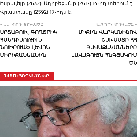
Իսրայելը (2632): Ադրբեջանը (2617) 14-րդ տեղում է,
Վրաստանը (2592) 17-րդն է:
← ՆԱԽՈՐԴ ՀՈԴՎԱԾԸ
ՀԱՋՈՐԴ ՀՈԴՎԱԾԸ →
ՍՐՏԱԲՈՒԽ, ԳՈՂՏՐԻԿ
ՄԻՋԻՆ ՎԱՐԿԱՆԻՇՈՎ
ՀԱՆԴԻՍՈՒԹԻՒՆ
ՇԱԽՄԱՏԻ ՀՀ
ՆՈՒԻՐՈՒԱԾ ԼԵՒՈՆ
ՀԱՎԱՔԱԿԱՆՆԵՐԸ
ՄԻՐԻՋԱՆԵԱՆԻՆ
ԼԱՎԱԳՈՒՅՆ ՀՆԳՅԱԿՈՒՄ
ԵՆ
ՆՄԱՆ ՀՈԴՎԱԾՆԵՐ