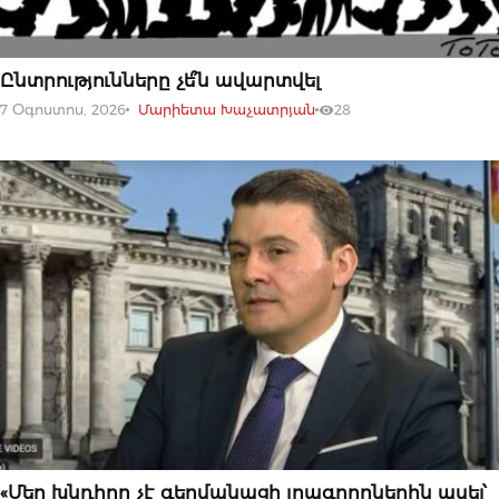
07 ՕԳՈՍՏՈՍԻ, 2026
Ընտրությունները չե՞ն ավարտվել
7 Օգոստոս, 2026
Մարիետա Խաչատրյան
28
07 ՕԳՈՍՏՈՍԻ, 2026
«Մեր խնդիրը չէ գերմանացի լրագրողներին ասել՝