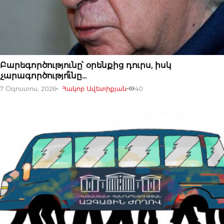
07 ՕԳՈՍՏՈՍԻ, 2026
Բարեգործությունը՝ օրենքից դուրս, իսկ
չարագործությո՞ւնը…
7 Օգոստոս, 2026
Հակոբ Ավետիքյան
40