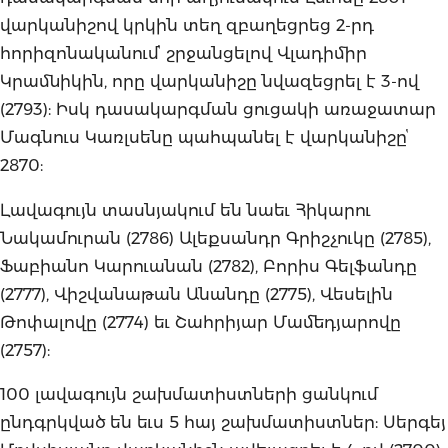
վարկանիշով կրկին տեղ զբաղեցրեց 2-րդ
հորիզոնականումՙ շրջանցելով Վլադիմիր
Կրամնիկին, որը վարկանիշը նվազեցրել է 3-ով
(2793): Իսկ դասակարգման ցուցակի առաջատար
Մագնուս Կառլսենը պահպանել է վարկանիշըՙ
2870:
Լավագույն տասնյակում են նաեւ Հիկարու
Նակամուրան (2786) Ալեքսանդր Գրիշչուկը (2785),
Ֆաբիանո Կարուանան (2782), Բորիս Գելֆանդը
(2777), Վիշվանաթան Անանդը (2775), Վեսելին
Թոփալովը (2774) եւ Շահրիյար Մամեդյարովը
(2757):
100 լավագույն շախմատիստների ցանկում
ընդգրկված են եւս 5 հայ շախմատիստներ: Սերգեյ