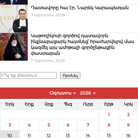
Դատավորը հայ էր․ Նարեկ Կարապետյան
7 Օգոստոս, 2026
Կաթողիկոսի գործով դատավորն
ինքնաբացարկ հայտնեց՝ հրաժարվելով մաս
կազմել այս ամոթալի գործընթացին.
փաստաբան
7 Օգոստոս, 2026
Որոնել
Որոնել
Երկ
Երք
Չրք
Հնգ
Ուրբ
Շբթ
Կրկ
1
2
3
4
5
6
7
8
9
10
11
12
13
14
15
16