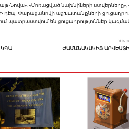
աթ-Նովա», «Մոռացված նախնիների ստվերները», 
ը: Ի դեպ, Փարաջանովի աշխատանքների ցուցադրու
ւմ պատրաստվում են ցուցադրություններ կազմա
ՀԱՋՈ
 ԿԳԱ
ԺԱՄԱՆԱԿԱԿԻՑ ԱՐՎԵՍՏ