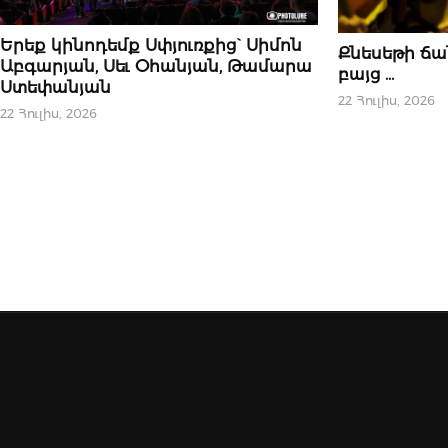
10 ՀՈՒԼԻՍԻ, 2026
Երեք կինոդեմք Սփյուռքից` Սիմոն
10 ՀՈՒԼԻՍԻ, 2026
Քնեսեթի ճա
Աբգարյան, Սեւ Օհանյան, Թամարա
բայց …
Ստեփանյան
22 Հուլիս, 2026
22 Հուլիս, 2026