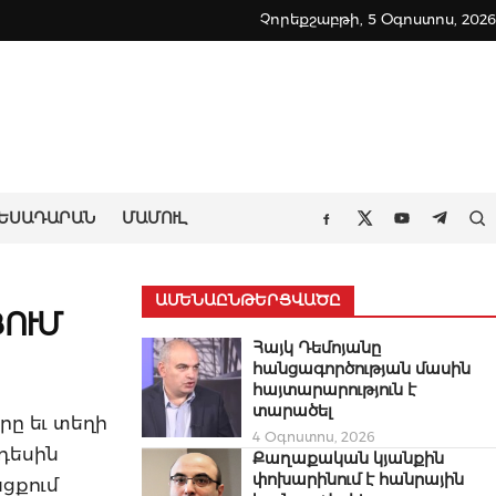
Չորեքշաբթի, 5 Օգոստոս, 2026
ԵՍԱԴԱՐԱՆ
ՄԱՄՈՒԼ
Որ
Facebook
Twitter
Youtube
Teleg
ԱՄԵՆԱԸՆԹԵՐՑՎԱԾԸ
ՈՒՄ
Հայկ Դեմոյանը
հանցագործության մասին
հայտարարություն է
տարածել
ը եւ տեղի
4 Օգոստոս, 2026
նդեսին
Քաղաքական կյանքին
փոխարինում է հանրային
ցքում