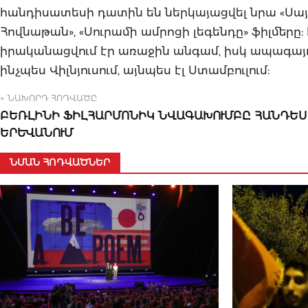
հանդիսատեսի դատին են ներկայացվել նրա «Սայ
Հովնաթան», «Սուրամի ամրոցի լեգենդը» ֆիլմեր
իրականացվում էր առաջին անգամ, իսկ ապագայո
ինչպես Վիլնյուսում, այնպես էլ Ստամբուլում:
← ՆԱԽՈՐԴ ՀՈԴՎԱԾԸ
ԲԵՌԼԻՆԻ ՖԻԼՀԱՐՄՈՆԻԿ ՆՎԱԳԱԽՈՒՄԲԸ ՀԱՆԴԵՍ
ԵՐԵՎԱՆՈՒՄ
ՆՄԱՆ ՀՈԴՎԱԾՆԵՐ