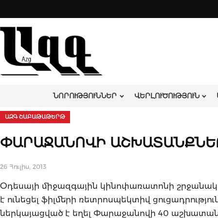
Skip
to
content
ՆՈՐՈՒԹՅՈՒՆՆԵՐ
ՎԵՐԼՈՒԾՈՒԹՅՈՒՆ
ԱԶԳ ՇԱԲԱԹԱԹԵՐԹ
ՓԱՐԱՋԱՆՈՎԻ ԱՇԽԱՏԱՆՔՆԵՐ
26 Հուլիս, 2013
Օդեսայի միջազգային կինոփառատոնի շրջանակո
է ունեցել ֆիլմերի ռետրոսպեկտիվ ցուցադրությու
ներկայացված է եղել Փարաջանովի 40 աշխատանք