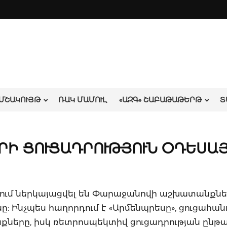
ՄՇԱԿՈՒՅԹ
ՌԱԿ ՄԱՄՈՒԼ
«ԱԶԳ» ՇԱԲԱԹԱԹԵՐԹ
Տ
Ի ՑՈՒՑԱԴՐՈՒԹՅՈՒՆ ՕԴԵՍԱՅ
ւմ ներկայացվել են Փարաջանովի աշխատանքներ
նը: Ինչպես հաղորդում է «Արմենպրեսը», ցուցահա
ները, իսկ ռետրոսպեկտիվ ցուցադրության ընթա