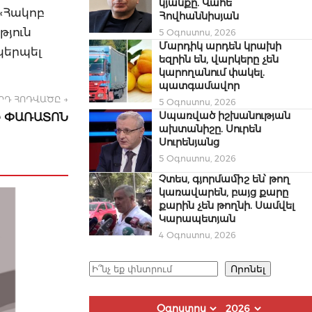
կյանքը. Վահե
«Հակոբ
Հովհաննիսյան
թյուն
5 Օգոստոս, 2026
Մարդիկ արդեն կրախի
կերպել
եզրին են, վարկերը չեն
կարողանում փակել.
պատգամավոր
ՐԴ ՀՈԴՎԱԾԸ →
5 Օգոստոս, 2026
Սպառված իշխանության
Ի ՓԱՌԱՏՈՆ
ախտանիշը. Սուրեն
Սուրենյանց
5 Օգոստոս, 2026
Չտես, գյորմամիշ են՝ թող
կառավարեն, բայց քարը
քարին չեն թողնի. Սամվել
Կարապետյան
4 Օգոստոս, 2026
Որոնել
Որոնել