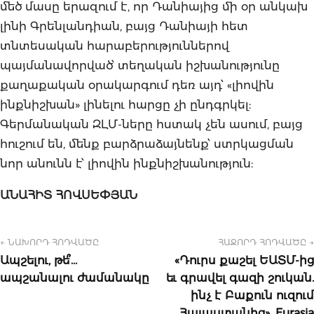
մեծ մասը երազում է, որ Դանիայից մի օր անկախ
լինի Գրենլանդիան, բայց Դանիայի հետ
տնտեսական հարաբերություններով
պայմանավորված՝ տեղական իշխանությունը
քաղաքական օրակարգում դեռ այդ՝ «լիովին
ինքնիշխան» լինելու հարցը չի ընդգրկել:
Գերմանական ԶԼՄ-ները հստակ չեն ասում, բայց
հուշում են, մենք բարձրաձայնենք՝ ստրկացման
նոր անունն է՝ լիովին ինքնիշխանություն:
ԱՆԱՀԻՏ ՀՈՎՍԵՓՅԱՆ
← ՆԱԽՈՐԴ ՀՈԴՎԱԾԸ
ՀԱՋՈՐԴ ՀՈԴՎԱԾԸ →
Ապշելու, թե՞…
«Դուրս քաշել ԵԱՏՄ-ից
ապշանալու ժամանակը
եւ գրավել գազի շուկան.
ինչ է Բաքուն ուզում
Հայաստանից». Eurasia