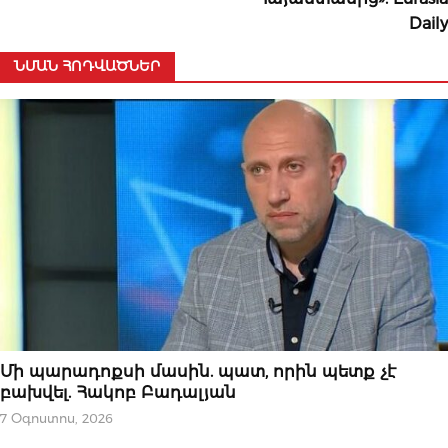
Daily
ՆՄԱՆ ՀՈԴՎԱԾՆԵՐ
ՆՈՐՈՒԹՅՈՒՆՆԵՐ
Մի պարադոքսի մասին. պատ, որին պետք չէ
բախվել. Հակոբ Բադալյան
7 Օգոստոս, 2026