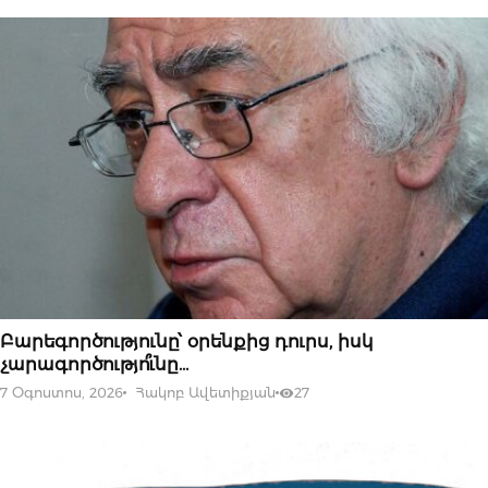
07 ՕԳՈՍՏՈՍԻ, 2026
Բարեգործությունը՝ օրենքից դուրս, իսկ
չարագործությո՞ւնը…
7 Օգոստոս, 2026
Հակոբ Ավետիքյան
27