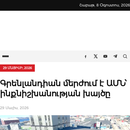
Skip
Շաբաթ, 8 Օգոստոս, 2026
to
content
Ընտրացանկ
Որ
Facebook
Twitter
Youtube
Teleg
29 ՄԱՅԻՍԻ, 2026
Գրենլանդիան մերժում է ԱՄՆ՝
ինքնիշխանության խայծը
29 Մայիս, 2026