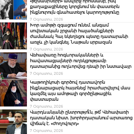
«թշնամիների» անվերջ որոնմամբ, իսկ
քաղաքացիները կորցնում են փաստերն
ինքնուրույն գնահատելու կարողությունը
7 Օգոստոս, 2026
Խոր ամոթի զգացում ունեմ. անգամ
սովետական շրջանի հալածանքների
ժամանակ Հայ եկեղեցու պետը դատարանի
առջև չի կանգնել. Նաթան սրբազան
7 Օգոստոս, 2026
Վեհափառը հոգևորականների և
հավատացյալների ուղեկցությամբ
դատարանից ուղևորվեց դեպի իր նստավայր
7 Օգոստոս, 2026
Կաթողիկոսի գործով դատավորն
ինքնաբացարկ հայտնեց՝ հրաժարվելով մաս
կազմել այս ամոթալի գործընթացին.
փաստաբան
7 Օգոստոս, 2026
Վարդևանյանի ընտրությո՞ւն, թե՞ Վեհափառի
դատական նիստ․ խորհրդարանում արտառոց
վիճակ է. «Ժողովուրդ»
7 Օգոստոս, 2026