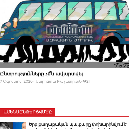
07 ՕԳՈՍՏՈՍԻ, 2026
Ընտրությունները չե՞ն ավարտվել
7 Օգոստոս, 2026
Մարիետա Խաչատրյան
21
ԱՄԵՆԱԸՆԹԵՐՑՎԱԾԸ
Երբ քաղաքական պայքարը փոխարինվում է