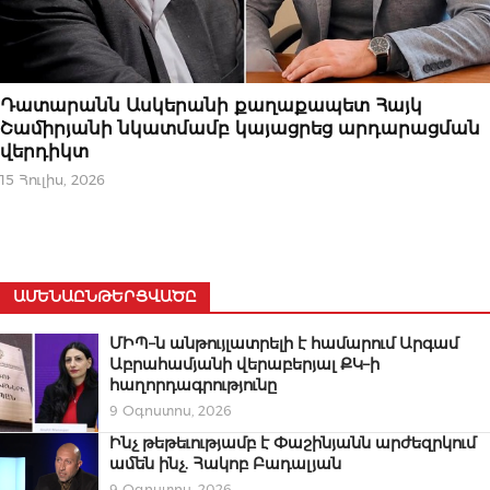
ԻՐԱՎՈՒՆՔ
Դատարանն Ասկերանի քաղաքապետ Հայկ
Շամիրյանի նկատմամբ կայացրեց արդարացման
վերդիկտ
15 Հուլիս, 2026
ԱՄԵՆԱԸՆԹԵՐՑՎԱԾԸ
ՄԻՊ–ն անթույլատրելի է համարում Արգամ
Աբրահամյանի վերաբերյալ ՔԿ–ի
հաղորդագրությունը
9 Օգոստոս, 2026
Ինչ թեթեւությամբ է Փաշինյանն արժեզրկում
ամեն ինչ. Հակոբ Բադալյան
9 Օգոստոս, 2026