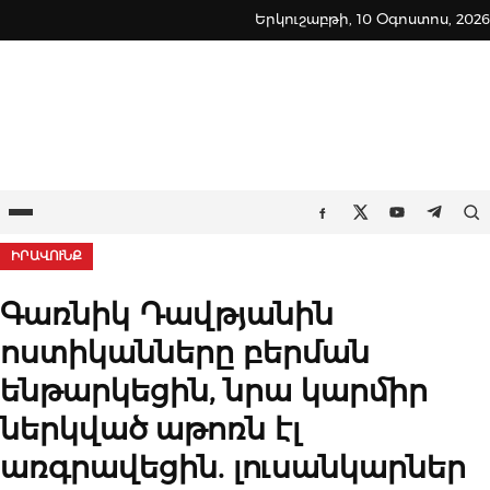
Skip
Երկուշաբթի, 10 Օգոստոս, 2026
to
content
Ընտրացանկ
Որ
Facebook
Twitter
Youtube
Teleg
ԻՐԱՎՈՒՆՔ
Գառնիկ Դավթյանին
ոստիկանները բերման
ենթարկեցին, նրա կարմիր
ներկված աթոռն էլ
առգրավեցին. լուսանկարներ