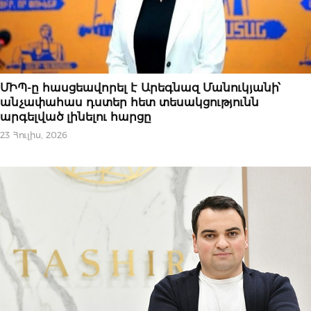
ԻՐԱՎՈՒՆՔ
ՄԻՊ-ը հասցեավորել է Արեգնազ Մանուկյանի՝
անչափահաս դստեր հետ տեսակցությունն
արգելված լինելու հարցը
23 Հուլիս, 2026