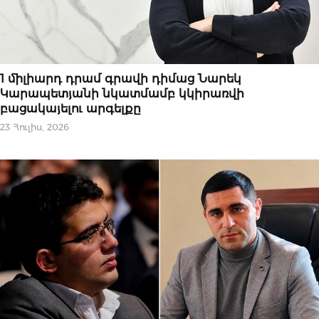
ԻՐԱՎՈՒՆՔ
1 միլիարդ դրամ գրավի դիմաց Նարեկ
Կարապետյանի նկատմամբ կկիրառվի
բացակայելու արգելքը
23 Հուլիս, 2026