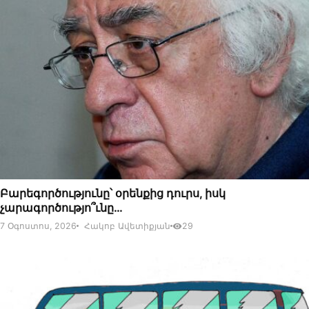
07 ՕԳՈՍՏՈՍԻ, 2026
Բարեգործությունը՝ օրենքից դուրս, իսկ
չարագործությո՞ւնը…
7 Օգոստոս, 2026
Հակոբ Ավետիքյան
29