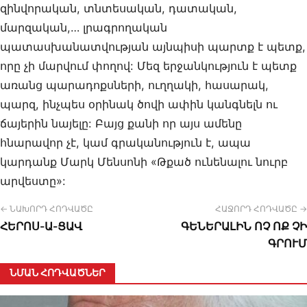
զինվորական, տնտեսական, դատական,
մարզական,… լրագրողական
պատասխանատվության այնպիսի պարտք է պետք,
որը չի մարվում փողով: Մեզ երջանկություն է պետք
առանց պարադոքսների, ուղղակի, հասարակ,
պարզ, ինչպես օրինակ ծովի ափին կանգնելն ու
ճայերին նայելը: Բայց քանի որ այս ամենը
հնարավոր չէ, կամ գրականություն է, ապա
կարդանք Մարկ Մենսոնի «Թքած ունենալու նուրբ
արվեստը»:
← ՆԱԽՈՐԴ ՀՈԴՎԱԾԸ
ՀԱՋՈՐԴ ՀՈԴՎԱԾԸ →
ՀԵՐՈՍ-Ա-ՑԱՎ
ԳԵՆԵՐԱԼԻՆ ՈՉ ՈՔ ՉԻ
ԳՐՈՒՄ
ՆՄԱՆ ՀՈԴՎԱԾՆԵՐ