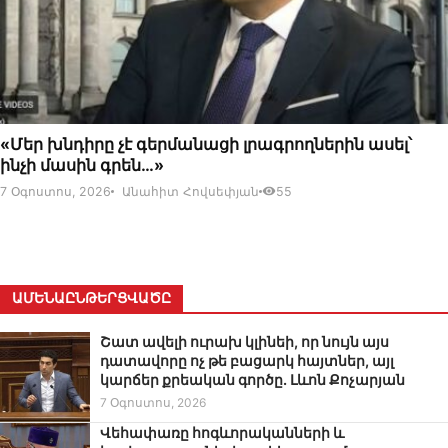
07 ՕԳՈՍՏՈՍԻ, 2026
«Մեր խնդիրը չէ գերմանացի լրագրողներին ասել՝
ինչի մասին գրեն…»
7 Օգոստոս, 2026
Անահիտ Հովսեփյան
55
ԱՄԵՆԱԸՆԹԵՐՑՎԱԾԸ
Շատ ավելի ուրախ կլինեի, որ նույն այս
դատավորը ոչ թե բացարկ հայտներ, այլ
կարճեր քրեական գործը. Լևոն Քոչարյան
7 Օգոստոս, 2026
Վեհափառը հոգևորականների և