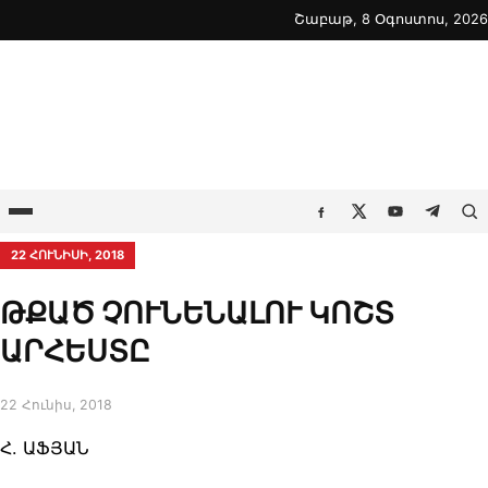
Skip
Շաբաթ, 8 Օգոստոս, 2026
to
content
Ընտրացանկ
Որ
Facebook
Twitter
Youtube
Telegr
22 ՀՈՒՆԻՍԻ, 2018
ԹՔԱԾ ՉՈՒՆԵՆԱԼՈՒ ԿՈՇՏ
ԱՐՀԵՍՏԸ
22 Հունիս, 2018
Հ. ԱՖՅԱՆ