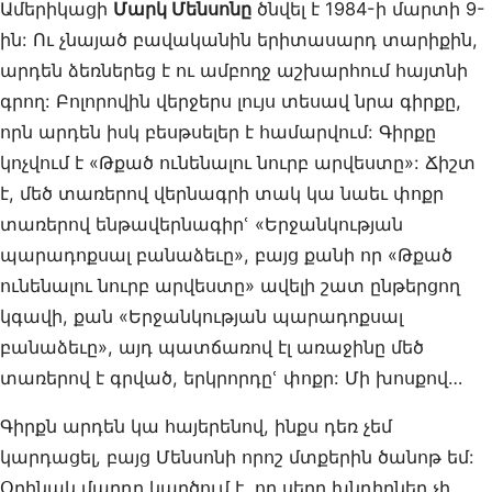
Ամերիկացի
Մարկ Մենսոնը
ծնվել է 1984-ի մարտի 9-
ին: Ու չնայած բավականին երիտասարդ տարիքին,
արդեն ձեռներեց է ու ամբողջ աշխարհում հայտնի
գրող: Բոլորովին վերջերս լույս տեսավ նրա գիրքը,
որն արդեն իսկ բեսթսելեր է համարվում: Գիրքը
կոչվում է «Թքած ունենալու նուրբ արվեստը»: Ճիշտ
է, մեծ տառերով վերնագրի տակ կա նաեւ փոքր
տառերով ենթավերնագիրՙ «Երջանկության
պարադոքսալ բանաձեւը», բայց քանի որ «Թքած
ունենալու նուրբ արվեստը» ավելի շատ ընթերցող
կգավի, քան «Երջանկության պարադոքսալ
բանաձեւը», այդ պատճառով էլ առաջինը մեծ
տառերով է գրված, երկրորդըՙ փոքր: Մի խոսքով…
Գիրքն արդեն կա հայերենով, ինքս դեռ չեմ
կարդացել, բայց Մենսոնի որոշ մտքերին ծանոթ եմ:
Օրինակ մարդը կարծում է, որ սերը խնդիրներ չի