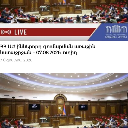
ՆՈՐՈՒԹՅՈՒՆՆԵՐ
ՀՀ ԱԺ իններորդ գումարման առաջին
նստաշրջան – 07.08.2026. ուղիղ
7 Օգոստոս, 2026