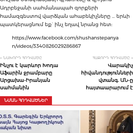
Ադրբեջանի սահմանապահ զորքերի
համազգեստով վարձկան ահաբեկիչները … երևի
պատկերացնում եք` ինչ եղավ նրանց հետ:
https://www.facebook.com/shushanstepanya
n/videos/3340826029286867
← ՆԱԽՈՐԴ ՀՈԴՎԱԾԸ
ՀԱՋՈՐԴ ՀՈԴՎԱԾԸ →
Ինչու է կարևոր Խոդա
Վարակիչ
Աֆարին ջրամբարը
հիվանդությունների
Արցախա-Իրանյան
վտանգ. ԱՆ-ը
սահմանին
հայտաարարում է
ՆՄԱՆ ՀՈԴՎԱԾՆԵՐ