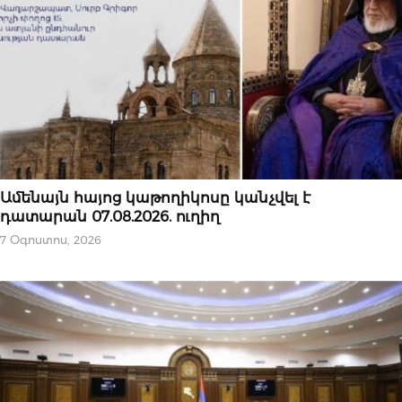
ՆՈՐՈՒԹՅՈՒՆՆԵՐ
Ամենայն հայոց կաթողիկոսը կանչվել է
դատարան 07.08.2026. ուղիղ
7 Օգոստոս, 2026