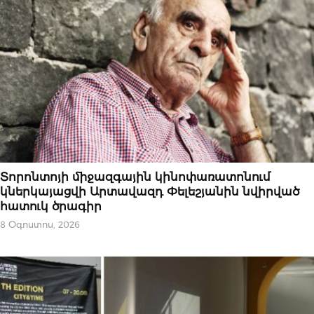
ԱԶԳԱՅԻՆ
Տորոնտոյի միջազգային կինոփառատոնում
կներկայացվի Արտավազդ Փելեշյանին նվիրված
հատուկ ծրագիր
8 Օգոստոս, 2026