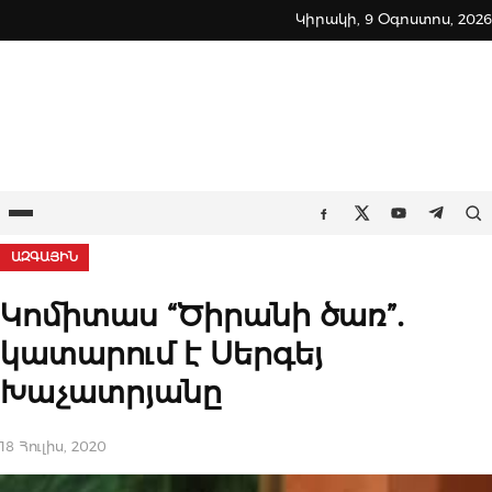
Skip
Կիրակի, 9 Օգոստոս, 2026
to
content
Ընտրացանկ
Որ
Facebook
Twitter
Youtube
Teleg
ԱԶԳԱՅԻՆ
Կոմիտաս “Ծիրանի ծառ”․
կատարում է Սերգեյ
Խաչատրյանը
18 Հուլիս, 2020