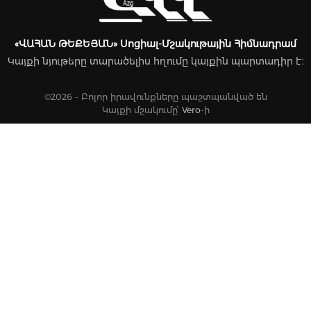
«ՎԱՀԱՆ ԹԵՔԵՅԱՆ» Սոցիալ-Մշակութային Հիմնադրամ
Կայքի նյութերը տարածելիս հղումը կայքին պարտադիր է։
©2026 - Բոլոր իրավունքները պաշտպանված են
Կայքի մշակումը՝
Vero
-ի