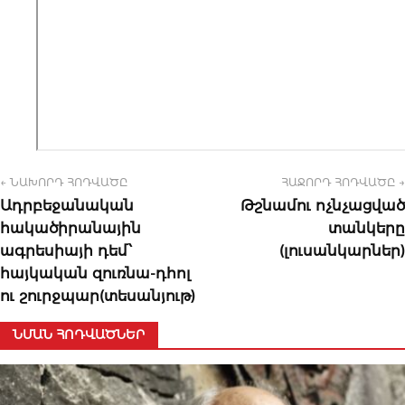
← ՆԱԽՈՐԴ ՀՈԴՎԱԾԸ
ՀԱՋՈՐԴ ՀՈԴՎԱԾԸ →
Ադրբեջանական
Թշնամու ոչնչացված
հակածիրանային
տանկերը
ագրեսիայի դեմ՝
(լուսանկարներ)
հայկական զուռնա-դհոլ
ու շուրջպար(տեսանյութ)
ՆՄԱՆ ՀՈԴՎԱԾՆԵՐ