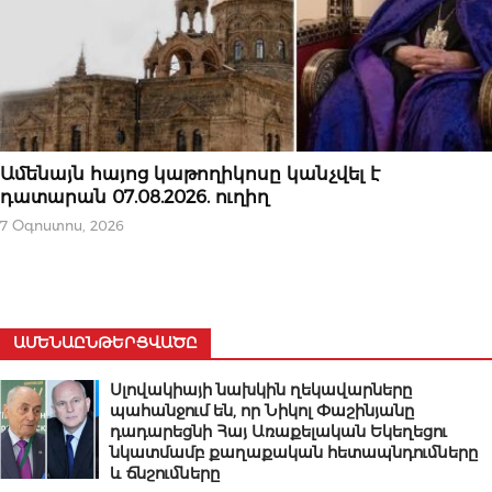
ՆՈՐՈՒԹՅՈՒՆՆԵՐ
Ամենայն հայոց կաթողիկոսը կանչվել է
դատարան 07.08.2026. ուղիղ
7 Օգոստոս, 2026
ԱՄԵՆԱԸՆԹԵՐՑՎԱԾԸ
Սլովակիայի նախկին ղեկավարները
պահանջում են, որ Նիկոլ Փաշինյանը
դադարեցնի Հայ Առաքելական Եկեղեցու
նկատմամբ քաղաքական հետապնդումները
և ճնշումները