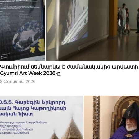
ՄՇԱԿՈՒԹԱՅԻՆ
Գյումրիում մեկնարկել է ժամանակակից արվեստի
Gyumri Art Week 2026-ը
8 Օգոստոս, 2026