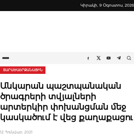
Skip
Կիրակի, 9 Օգոստոս, 2026
to
content
Ընտրացանկ
Որ
Facebook
Twitter
Youtube
Teleg
ՏԱՐԱԾԱՇՐՋԱՆԱՅԻՆ
Անկարան պաշտպանական
ծրագրերի տվյալների
արտերկիր փոխանցման մեջ
կասկածում է վեց քաղաքացու
12 Հունվար, 2021