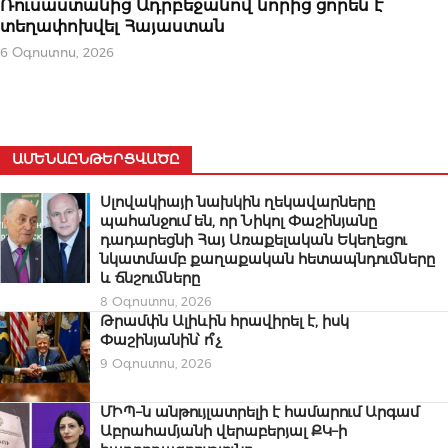
Ռուսաստանից Ադրբեջանով նորից ցորեն է
տեղափոխվել Հայաստան
6 Օգոստոս, 2026
ԱՄԵՆԱԸՆԹԵՐՑՎԱԾԸ
Սլովակիայի նախկին ղեկավարները
պահանջում են, որ Նիկոլ Փաշինյանը
դադարեցնի Հայ Առաքելական Եկեղեցու
նկատմամբ քաղաքական հետապնդումները
և ճնշումները
8 Օգոստոս, 2026
Թրամփն Ալիևին հրավիրել է, իսկ
Փաշինյանին՝ ո՞չ
9 Օգոստոս, 2026
ՄԻՊ–ն անթույլատրելի է համարում Արգամ
Աբրահամյանի վերաբերյալ ՔԿ–ի