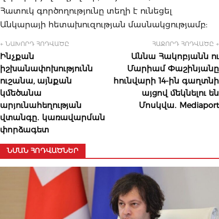
Հատուկ գործողությունը տեղի է ունեցել
Անկարայի հետախուզության մասնակցությամբ:
← ՆԱԽՈՐԴ ՀՈԴՎԱԾԸ
ՀԱՋՈՐԴ ՀՈԴՎԱԾԸ →
Ինչքան
Աննա Հակոբյանն ու
իշխանափոխությունն
Մարիամ Փաշինյանը
ուշանա, այնքան
հունվարի 14-ին գաղտնի
կմեծանա
այցով մեկնելու են
արյունահեղության
Մոսկվա․ Mediaport
վտանգը․ կառավարման
փորձագետ
ՆՄԱՆ ՀՈԴՎԱԾՆԵՐ