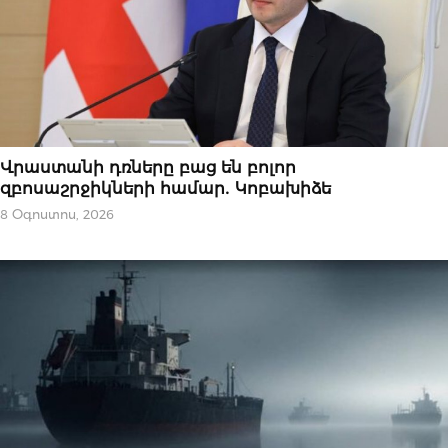
ՆՈՐՈՒԹՅՈՒՆՆԵՐ
Վրաստանի դռները բաց են բոլոր
զբոսաշրջիկների համար․ Կոբախիձե
8 Օգոստոս, 2026