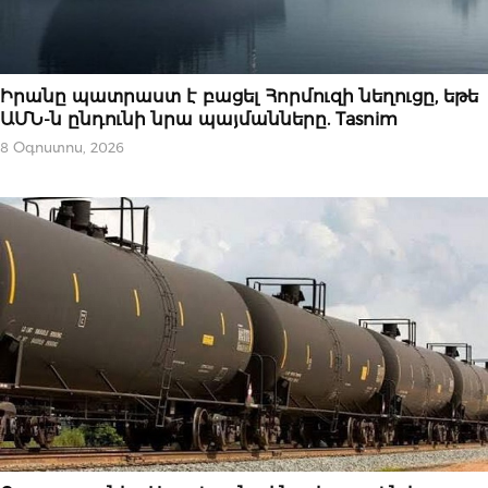
ՆՈՐՈՒԹՅՈՒՆՆԵՐ
Իրանը պատրաստ է բացել Հորմուզի նեղուցը, եթե
ԱՄՆ-ն ընդունի նրա պայմանները. Tasnim
8 Օգոստոս, 2026
ՆՈՐՈՒԹՅՈՒՆՆԵՐ