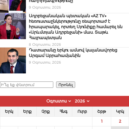
հաղորդագրությունը
9 Օգոստոս, 2026
Ադրբեջանական պետական «AZ TV»
հեռուստաընկերությունը ռեպորտաժ է
հրապարակել, որտեղ Սյունիքը համարել են
«Արևմտյան Ադրբեջանի» մաս. Տաթև
Հայրապետյան
8 Օգոստոս, 2026
Դատարանը երկու ամսով կալանավորեց
Արգամ Աբրահամյանին
9 Օգոստոս, 2026
Որոնել
Որոնել
Երկ
Երք
Չրք
Հնգ
Ուրբ
Շբթ
Կրկ
1
2