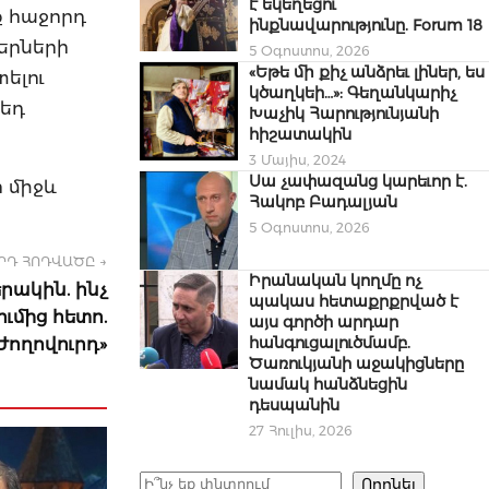
է եկեղեցու
նք հաջորդ
ինքնավարությունը. Forum 18
երների
5 Օգոստոս, 2026
«Եթե մի քիչ անձրեւ լիներ, ես
ելու
կծաղկեի…»: Գեղանկարիչ
Նեդ
Խաչիկ Հարությունյանի
հիշատակին
3 Մայիս, 2024
Սա չափազանց կարեւոր է.
 միջև
Հակոբ Բադալյան
5 Օգոստոս, 2026
ՐԴ ՀՈԴՎԱԾԸ →
Իրանական կողմը ոչ
րակին. ինչ
պակաս հետաքրքրված է
ւմից հետո.
այս գործի արդար
հանգուցալուծմամբ.
Ժողովուրդ»
Ծառուկյանի աջակիցները
նամակ հանձնեցին
դեսպանին
27 Հուլիս, 2026
Որոնել
Որոնել