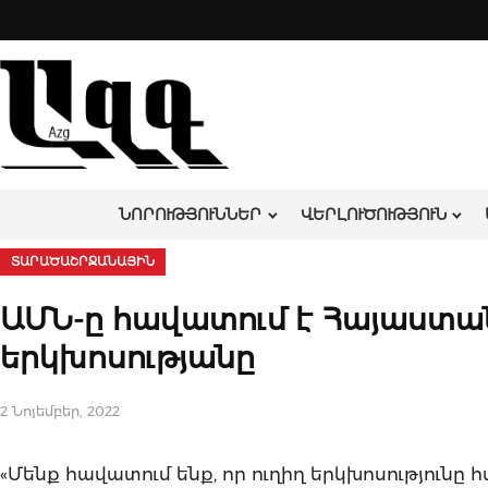
Skip
to
content
ՆՈՐՈՒԹՅՈՒՆՆԵՐ
ՎԵՐԼՈՒԾՈՒԹՅՈՒՆ
ՏԱՐԱԾԱՇՐՋԱՆԱՅԻՆ
ԱՄՆ-ը հավատում է Հայաստան
երկխոսությանը
2 Նոյեմբեր, 2022
«Մենք հավատում ենք, որ ուղիղ երկխոսությունը հ