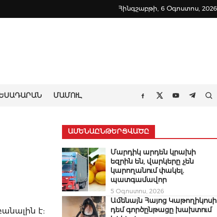
Հինգշաբթի, 6 Օգոստոս, 2026
ԵՍԱԴԱՐԱՆ
ՄԱՄՈՒԼ
Որ
Facebook
Twitter
Youtube
Teleg
ԱՄԵՆԱԸՆԹԵՐՑՎԱԾԸ
Մարդիկ արդեն կրախի
եզրին են, վարկերը չեն
կարողանում փակել.
պատգամավոր
5 Օգոստոս, 2026
Ամենայն Հայոց Կաթողիկոսի
դեմ գործընթացը խախտում
բանալին է: