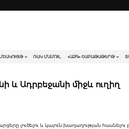
ՄՇԱԿՈՒՅԹ
ՌԱԿ ՄԱՄՈՒԼ
«ԱԶԳ» ՇԱԲԱԹԱԹԵՐԹ
Տ
ի և Ադրբեջանի միջև ուղիղ
արցերը լուծելու և կայուն խաղաղության հասնելու 