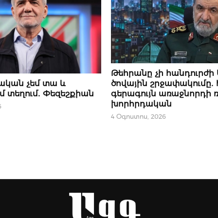
ՆՈՐՈՒԹՅՈՒՆՆԵՐ
Թեհրանը չի հանդուրժի
Ր
ծովային շրջափակումը․
ական չեմ տա և
գերագույն առաջնորդի
մ տեղում․ Փեզեշքիան
խորհրդական
6
4 Օգոստոս, 2026