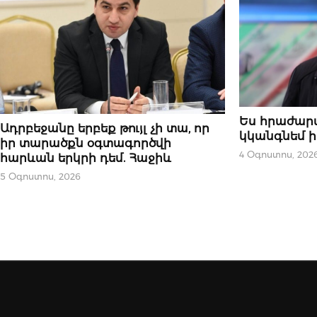
ՆՈՐՈՒԹՅՈՒՆՆԵ
Ես հրաժար
ՆՈՐՈՒԹՅՈՒՆՆԵՐ
Ադրբեջանը երբեք թույլ չի տա, որ
կկանգնեմ ի
իր տարածքն օգտագործվի
4 Օգոստոս, 202
հարևան երկրի դեմ. Հաջիև
5 Օգոստոս, 2026