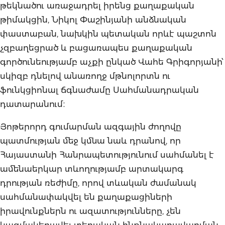
թեկնածու առաջադրել իրենց քաղաքական
թիմակցին, Նիկոլ Փաշինյանի անձնական
փաստաբան, նախկին պետական որևէ պաշտոն
չզբաղեցրած և բացառապես քաղաքական
գործունեությամբ աչքի ընկած Վահե Գրիգորյանի՝
սկիզբ դնելով անառողջ մթնոլորտն ու
ֆունկցիոնալ ճգնաժամը Սահմանադրական
դատարանում։
Յոթերորդ գումարման ազգային ժողովը
պատմության մեջ կմնա նաև դրանով, որ
Հայաստանի Հանրապետությունում սահմանել է
ամենաերկար տևողությամբ արտակարգ
դրության ռեժիմը, որով տևական ժամանակ
սահմանափակվել են քաղաքացիների
իրավունքներն ու ազատությունները, չեն
կազմակերպվել տեղական ինքնակառավարման