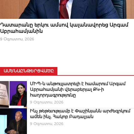
ՆՈՐՈՒԹՅՈՒՆՆԵՐ
Դատարանը երկու ամսով կալանավորեց Արգամ
Աբրահամյանին
9 Օգոստոս, 2026
ԱՄԵՆԱԸՆԹԵՐՑՎԱԾԸ
ՄԻՊ–ն անթույլատրելի է համարում Արգամ
Աբրահամյանի վերաբերյալ ՔԿ–ի
հաղորդագրությունը
9 Օգոստոս, 2026
Ինչ թեթեւությամբ է Փաշինյանն արժեզրկում
ամեն ինչ. Հակոբ Բադալյան
9 Օգոստոս, 2026