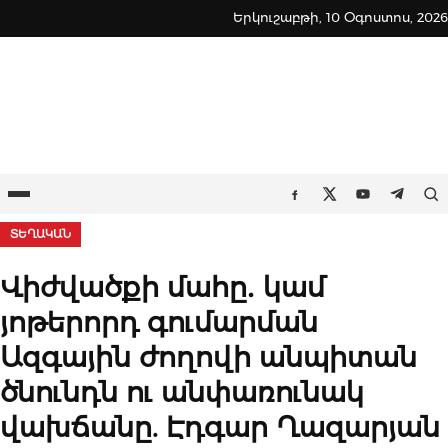
Skip
Երկուշաբթի, 10 Օգոստոս, 2026
to
content
Ընտրացանկ
Որ
Facebook
Twitter
Youtube
Teleg
ՏԵՂԱԿԱՆ
Վիժվածքի մահը․ կամ
յոթերորդ գումարման
Ազգային ժողովի անպիտան
ծնունդն ու անփառունակ
վախճանը. Էդգար Ղազարյան