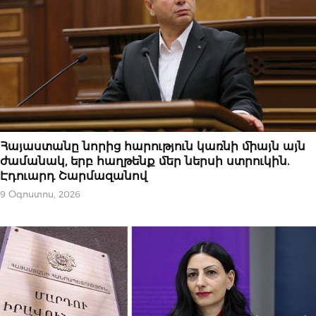
ՆՈՐՈՒԹՅՈՒՆՆԵՐ
Հայաստանը նորից հարություն կառնի միայն այն
ժամանակ, երբ հաղթենք մեր ներսի ստրուկին.
Էդուարդ Շարմազանով
9 Օգոստոս, 2026