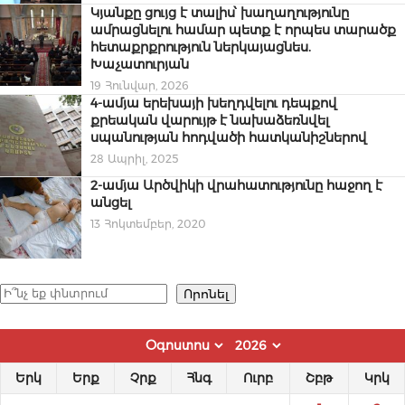
Կյանքը ցույց է տալիս՝ խաղաղությունը
ամրացնելու համար պետք է որպես տարածք
հետաքրքրություն ներկայացնես.
Խաչատուրյան
19 Հունվար, 2026
4-ամյա երեխայի խեղդվելու դեպքով
քրեական վարույթ է նախաձեռնվել
սպանության հոդվածի հատկանիշներով
28 Ապրիլ, 2025
2-ամյա Արծվիկի վրահատությունը հաջող է
անցել
13 Հոկտեմբեր, 2020
Որոնել
Որոնել
Երկ
Երք
Չրք
Հնգ
Ուրբ
Շբթ
Կրկ