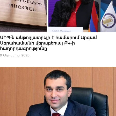
ՆՈՐՈՒԹՅՈՒՆՆԵՐ
ՄԻՊ–ն անթույլատրելի է համարում Արգամ
Աբրահամյանի վերաբերյալ ՔԿ–ի
հաղորդագրությունը
9 Օգոստոս, 2026