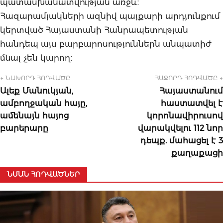
պատասխանատվության առջև։
Հազարամյակների ազնիվ պայքարի արդյունքում
կերտված Հայաստանի Հանրապետության
հանդեպ այս բարբարոսություններն անպատիժ
մնալ չեն կարող։
← ՆԱԽՈՐԴ ՀՈԴՎԱԾԸ
ՀԱՋՈՐԴ ՀՈԴՎԱԾԸ →
Ալեք Մանուկյան,
Հայաստանում
ամբողջական հայը,
հաստատվել է
ամենայն հայոց
կորոնավիրուսով
բարերարը
վարակվելու 112 նոր
դեպք. մահացել է 3
քաղաքացի
ՆՄԱՆ ՀՈԴՎԱԾՆԵՐ