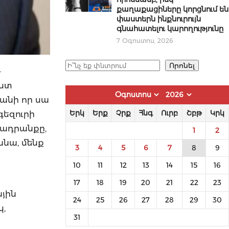
քաղաքացիները կորցնում են
փաստերն ինքնուրույն
գնահատելու կարողությունը
7 Օգոստոս, 2026
Որոնել
Որոնել
–
եստ
քանի որ սա
գեզուրի
Երկ
Երք
Չրք
Հնգ
Ուրբ
Շբթ
Կրկ
ջադրանքը,
1
2
անա, մենք
3
4
5
6
7
8
9
10
11
12
13
14
15
16
17
18
19
20
21
22
23
ային
24
25
26
27
28
29
30
կ,
31