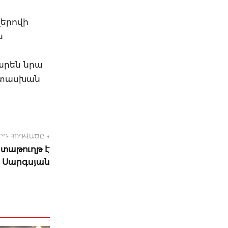
լերովի
ն
արեն նրա
պատասխան
ՐԴ ՀՈԴՎԱԾԸ →
տաթուղթ է
ն Սարգսյան