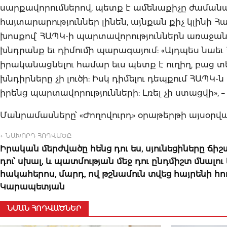
սարքավորումներով, պետք է ամենաքիչը ժամանա
հայտարարություններ լինեն, այնքան քիչ կլինի Հ
խոսքով՝ ՀԱՊԿ-ի պարտավորություններն առաջան
խնդրանք եւ դիմումի պարագայում: «Այդպես նաեւ
իրականացնելու համար եւս պետք է ուղիղ, բաց 
խնդիրները չի լուծի: Իսկ դիմելու դեպքում ՀԱ
իրենց պարտավորությունների: Լռել չի ստացվի», –
Մանրամասները՝ «Ժողովուրդ» օրաթերթի այսօրվ
← ՆԱԽՈՐԴ ՀՈԴՎԱԾԸ
Իրական մերժվածը հենց դու ես, սյունեցիները ճիշտ
դու՝ սխալ, և պատմության մեջ դու ընդմիշտ մնալու 
հակահերոս, մարդ, ով թշնամուն տվեց հայրենի հո
Կարապետյան
ՆՄԱՆ ՀՈԴՎԱԾՆԵՐ