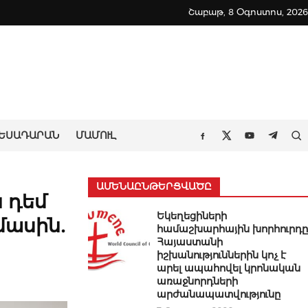
Շաբաթ, 8 Օգոստոս, 2026
ԵՍԱԴԱՐԱՆ
ՄԱՄՈՒԼ
Որ
Facebook
Twitter
Youtube
Teleg
ԱՄԵՆԱԸՆԹԵՐՑՎԱԾԸ
 դեմ
Եկեղեցիների
մասին․
համաշխարհային խորհուրդը
Հայաստանի
իշխանություններին կոչ է
արել ապահովել կրոնական
առաջնորդների
արժանապատվությունը