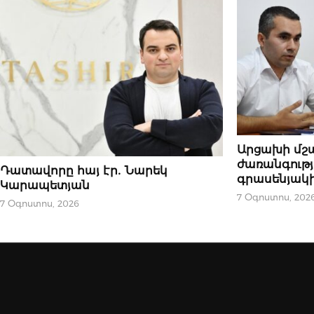
ԿԱՐԵՎՈՐԸ
Արցախի մշ
ժառանգությ
ՆՈՐՈՒԹՅՈՒՆՆԵՐ
Դատավորը հայ էր․ Նարեկ
գրասենյակի
Կարապետյան
7 Օգոստոս, 202
7 Օգոստոս, 2026