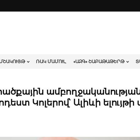
ՄՇԱԿՈՒՅԹ
ՌԱԿ ՄԱՄՈՒԼ
«ԱԶԳ» ՇԱԲԱԹԱԹԵՐԹ
Տ
րածքային ամբողջականության
ստ Կոլերով՝ Ալիևի ելույթի 