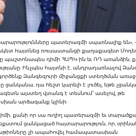
հայտարարությունները պատերազմի սպառնալիք են», 
տեսակետ հայտնեց ռուսաստանցի քաղաքագետ Մոդ
անը պաշտոնապես դիմի ՀԱՊԿ-ին եւ ՌԴ առանձին, 
թյանը: Ինչպես հայտնի է, անդրադառնալով Զան
իրագործենք Զանգեզուրի միջանցքի ստեղծման առա
ցանկանա, դա հեշտ կարելի է լուծել, եթե չցանկ
ձագետն այստեղ վտանգ է տեսնում՝ ասելով, թե
սխան արձագանք կլինի:
դիմի, քանի որ սա ուղիղ պատերազմի եւ տարածք
եքստում ցանկացած հայտարարություն, որ, օրինա
քնաթիռները չի ապահովել համապատասխան