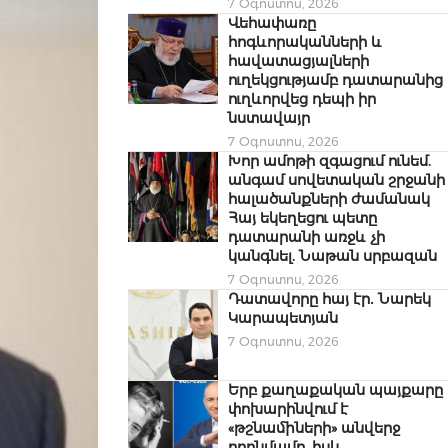
7 Օգոստոս, 2026
Վեհափառը
հոգևորականների և
հավատացյալների
ուղեկցությամբ դատարանից
ուղևորվեց դեպի իր
նստավայր
7 Օգոստոս, 2026
Խոր ամոթի զգացում ունեմ.
անգամ սովետական շրջանի
հալածանքների ժամանակ
Հայ եկեղեցու պետը
դատարանի առջև չի
կանգնել. Նաթան սրբազան
7 Օգոստոս, 2026
Դատավորը հայ էր․ Նարեկ
Կարապետյան
7 Օգոստոս, 2026
Երբ քաղաքական պայքարը
փոխարինվում է
«թշնամիների» անվերջ
որոնմամբ, իսկ