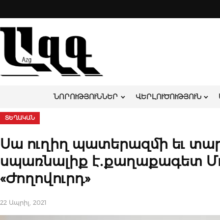
Skip
to
content
ՆՈՐՈՒԹՅՈՒՆՆԵՐ
ՎԵՐԼՈՒԾՈՒԹՅՈՒՆ
ՏԵՂԱԿԱՆ
Սա ուղիղ պատերազմի եւ տա
սպառնալիք է․քաղաքագետ Մոդե
«Ժողովուրդ»
22 Ապրիլ, 2021