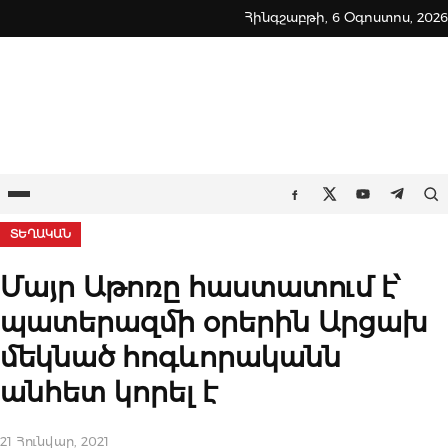
Skip
Հինգշաբթի, 6 Օգոստոս, 2026
to
content
Ընտրացանկ
Որ
Facebook
Twitter
Youtube
Teleg
ՏԵՂԱԿԱՆ
Մայր Աթոռը հաստատում է՝
պատերազմի օրերին Արցախ
մեկնած հոգևորականն
անհետ կորել է
21 Հունվար, 2021