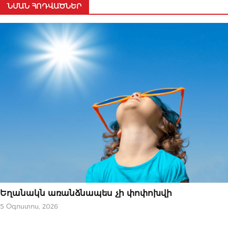
ՆՄԱՆ ՀՈԴՎԱԾՆԵՐ
ՆՈՐՈՒԹՅՈՒՆՆԵՐ
Եղանակն առանձնապես չի փոփոխվի
5 Օգոստոս, 2026