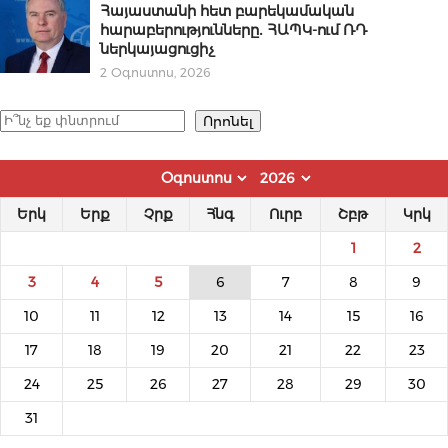
Հայաստանի հետ բարեկամական
հարաբերությունները․ ՀԱՊԿ-ում ՌԴ
ներկայացուցիչ
2 Օգոստոս, 2026
Որոնել
Որոնել
Երկ
Երք
Չրք
Հնգ
Ուրբ
Շբթ
Կրկ
1
2
3
4
5
6
7
8
9
10
11
12
13
14
15
16
17
18
19
20
21
22
23
24
25
26
27
28
29
30
31