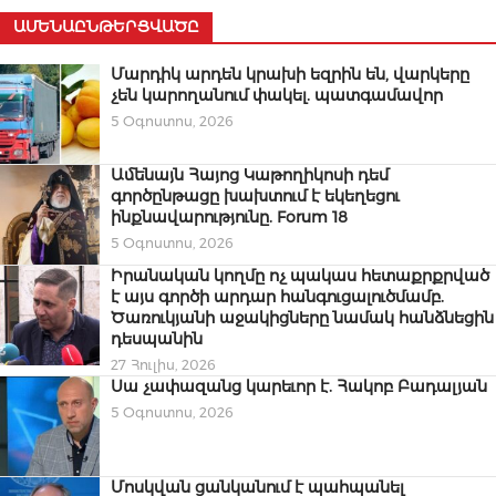
ԱՄԵՆԱԸՆԹԵՐՑՎԱԾԸ
Մարդիկ արդեն կրախի եզրին են, վարկերը
չեն կարողանում փակել. պատգամավոր
5 Օգոստոս, 2026
Ամենայն Հայոց Կաթողիկոսի դեմ
գործընթացը խախտում է եկեղեցու
ինքնավարությունը. Forum 18
5 Օգոստոս, 2026
Իրանական կողմը ոչ պակաս հետաքրքրված
է այս գործի արդար հանգուցալուծմամբ.
Ծառուկյանի աջակիցները նամակ հանձնեցին
դեսպանին
27 Հուլիս, 2026
Սա չափազանց կարեւոր է. Հակոբ Բադալյան
5 Օգոստոս, 2026
Մոսկվան ցանկանում է պահպանել