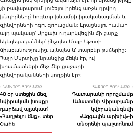
չի բավարարում՝ լուծելու իրենց առջև դրվող
խնդիրները՝ հոգևոր խնամքի իրականացման և
զինվորների ոգու զորացման։ Լրացնելու համար
այդ պակասը՝ Արցախ ուղարկվեցին մի շարք
եկեղեցականներ՝ ինչպես Մայր Աթոռի
միաբանությունից, այնպես և՝ տարբեր թեմերից։
Հայր Մկրտիչը նրանցից մեկն էր, ով
խրամատների մեջ մեր քաջարի
զինվորականների կողքին էր»։
← ՆԱԽՈՐԴ ՀՈԴՎԱԾԸ
ՀԱՋՈՐԴ ՀՈԴՎԱԾԸ →
40 օր ստեցին մեզ,
Դատարանի որոշմամբ
նվիրական խոսքը
Ամատունի Վիրաբյանը
դարձավ պլակատ՝
կվերականգնվի
«Հաղթելու ենք»․ տեր
«Ազգային արխիվ»-ի
Շահե
տնօրենի պաշտոնում