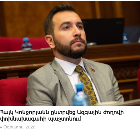
ՆՈՐՈՒԹՅՈՒՆՆԵՐ
Հայկ Կոնջորյանն ընտրվեց Ազգային ժողովի
փոխնախագահի պաշտոնում
4 Օգոստոս, 2026