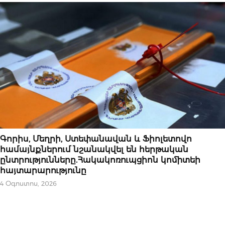
ՆՈՐՈՒԹՅՈՒՆՆԵՐ
Գորիս, Մեղրի, Ստեփանավան և Ֆիոլետովո
համայնքներում նշանակվել են հերթական
ընտրությունները.Հակակոռուպցիոն կոմիտեի
հայտարարությունը
4 Օգոստոս, 2026