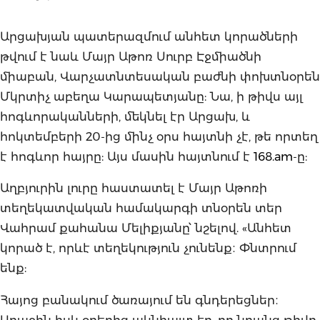
Արցախյան պատերազմում անհետ կորածների
թվում է նաև Մայր Աթոռ Սուրբ Էջմիածնի
միաբան, Վարչատնտեսական բաժնի փոխտնօրեն
Մկրտիչ աբեղա Կարապետյանը: Նա, ի թիվս այլ
հոգևորականների, մեկնել էր Արցախ, և
հոկտեմբերի 20-ից մինչ օրս հայտնի չէ, թե որտեղ
է հոգևոր հայրը: Այս մասին հայտնում է
168.am
-ը:
Աղբյուրին լուրը հաստատել է Մայր Աթոռի
տեղեկատվական համակարգի տնօրեն տեր
Վահրամ քահանա Մելիքյանը՝ նշելով. «Անհետ
կորած է, որևէ տեղեկություն չունենք։ Փնտրում
ենք:
Հայոց բանակում ծառայում են գնդերեցներ։
Առաջին իսկ օրերից ակնհայտ էր, որ նրանց թիվը