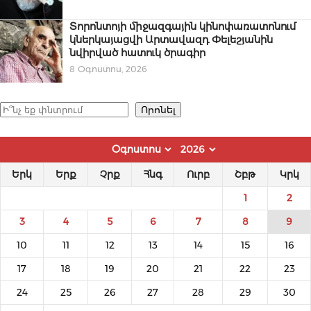
Տորոնտոյի միջազգային կինոփառատոնում
կներկայացվի Արտավազդ Փելեշյանին
նվիրված հատուկ ծրագիր
8 Օգոստոս, 2026
Որոնել
Որոնել
Երկ
Երք
Չրք
Հնգ
Ուրբ
Շբթ
Կրկ
1
2
3
4
5
6
7
8
9
10
11
12
13
14
15
16
17
18
19
20
21
22
23
24
25
26
27
28
29
30