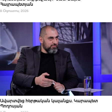
Հայրապետյան
8 Օգոստոս, 2026
ՆՈՐՈՒԹՅՈՒՆՆԵՐ
Ավարտվեց հերթական կալանքս. Կարապետ
Պողոսյան