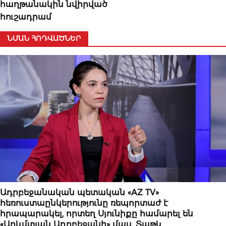
հաղթանակին նվիրված
հուշադրամ
ՆՄԱՆ ՀՈԴՎԱԾՆԵՐ
ՆՈՐՈՒԹՅՈՒՆՆԵՐ
Ադրբեջանական պետական «AZ TV»
հեռուստաընկերությունը ռեպորտաժ է
հրապարակել, որտեղ Սյունիքը համարել են
«Արևմտյան Ադրբեջանի» մաս. Տաթև