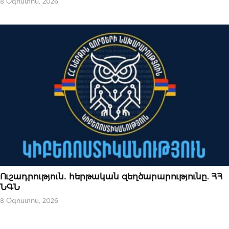
8 Օգոստոս, 2026
ՆՈՐՈՒԹՅՈՒՆՆԵՐ
Ուշադրություն․ հերթական զեղծարարությունը. ՀՀ
ՆԳՆ
8 Օգոստոս, 2026