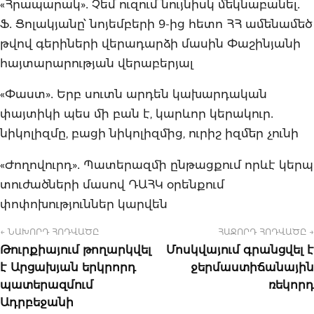
«Հրապարակ»․ Չեմ ուզում նույնիսկ մեկնաբանել․
Ֆ․ Ցոլակյանը՝ նոյեմբերի 9-ից հետո ՀՀ ամենամեծ
թվով գերիների վերադարձի մասին Փաշինյանի
հայտարարության վերաբերյալ
«Փաստ»․ Երբ սուտն արդեն կախարդական
փայտիկի պես մի բան է, կարևոր կերակուր․
նիկոլիզմը, բացի նիկոլիզմից, ուրիշ իզմեր չունի
«Ժողովուրդ»․ Պատերազմի ընթացքում որևէ կերպ
տուժածների մասով ԴԱՀԿ օրենքում
փոփոխություններ կարվեն
← ՆԱԽՈՐԴ ՀՈԴՎԱԾԸ
ՀԱՋՈՐԴ ՀՈԴՎԱԾԸ →
Թուրքիայում թողարկվել
Մոսկվայում գրանցվել է
է Արցախյան երկրորդ
ջերմաստիճանային
պատերազմում
ռեկորդ
Ադրբեջանի