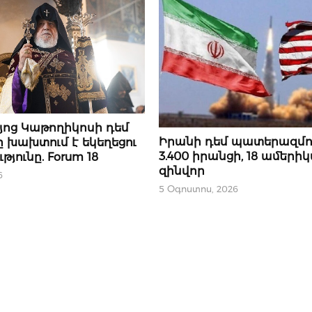
յոց Կաթողիկոսի դեմ
ՄԻՋԱԶԳԱՅԻՆ
Իրանի դեմ պատերազմու
 խախտում է եկեղեցու
3.400 իրանցի, 18 ամերի
յունը. Forum 18
զինվոր
6
5 Օգոստոս, 2026