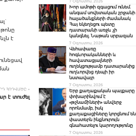
7 Օգոստոս, 2026
Խոր ամոթի զգացում ունեմ.
անգամ սովետական շրջանի
հալածանքների ժամանակ
լ`
Հայ եկեղեցու պետը
նթոնը
դատարանի առջև չի
կանգնել. Նաթան սրբազան
նչն է
7 Օգոստոս, 2026
Վեհափառը
հոգևորականների և
 ունեցավ
հավատացյալների
ուղեկցությամբ դատարանից
նման
ուղևորվեց դեպի իր
նստավայր
7 Օգոստոս, 2026
ՐԴ ՀՈԴՎԱԾԸ →
Երբ քաղաքական պայքարը
փոխարինվում է
ր է տուժել
«թշնամիների» անվերջ
որոնմամբ, իսկ
քաղաքացիները կորցնում են
փաստերն ինքնուրույն
գնահատելու կարողությունը
7 Օգոստոս, 2026