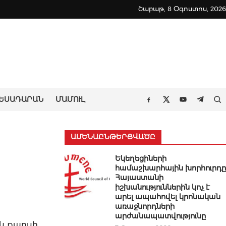
Շաբաթ, 8 Օգոստոս, 2026
ԵՍԱԴԱՐԱՆ
ՄԱՄՈՒԼ
Որ
Facebook
Twitter
Youtube
Teleg
ԱՄԵՆԱԸՆԹԵՐՑՎԱԾԸ
Եկեղեցիների
համաշխարհային խորհուրդը
Հայաստանի
իշխանություններին կոչ է
արել ապահովել կրոնական
առաջնորդների
արժանապատվությունը
ն քաոսի