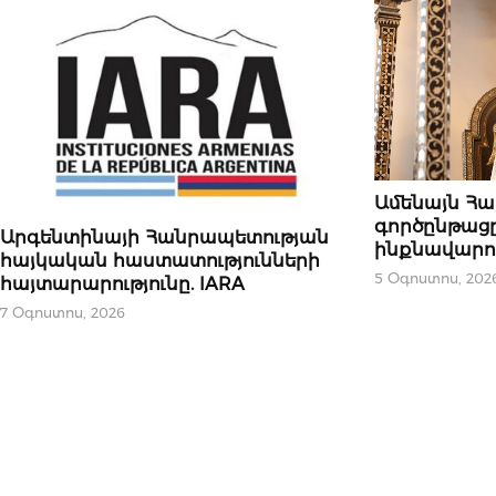
ՄԻՋԱԶԳԱՅԻՆ
Ամենայն Հա
գործընթացը
ԿԱՐԵՎՈՐԸ
Արգենտինայի Հանրապետության
ինքնավարութ
հայկական հաստատությունների
5 Օգոստոս, 202
հայտարարությունը. IARA
7 Օգոստոս, 2026