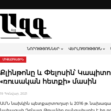
Skip
to
content
ՆՈՐՈՒԹՅՈՒՆՆԵՐ
ՎԵՐԼՈՒԾՈՒԹՅՈՒՆ
ՄԻՋԱԶԳԱՅԻՆ
Քլինթոնը և Փելոսին՝ Կապիտո
«ռուսական հետքի» մասին
19 Հունվար, 2021
ԱՄՆ նախկին պետքարտուղար և 2016 թ. նախագահի
նախագահ Դոնալդ Թրամփը զանգահարել է իր ռո