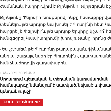
ժամանակ, հաղորդվում է Քլինթոնի թվիթերյան էջո
Քլինթոնը Փելոսիի խոսքերով, ինքը հետաքրքրվ
տեսնելու, թե արդյոք նա խոսել է Պուտինի հետ 
հարցրել է Փելոսիին, թե արդյոք երկիրը կշահի՞ հ
հանգեցրել Կապիտոլիումի խռովությանը, որոնց 
«Ես չգիտեմ, թե Պուտինը քաղաքական, ֆինանսակա
անցյալ շաբաթ, նվեր էր Պուտինին», պատասխանել 
հանձնաժողովի գաղափարին:
← ՆԱԽՈՐԴ ՀՈԴՎԱԾԸ
Արցախում պետական և տեղական կառավարման
համակարգը նմանվում է սատկած, նեխած և փտա
կենդանու լեշի
ՆՄԱՆ ՀՈԴՎԱԾՆԵՐ