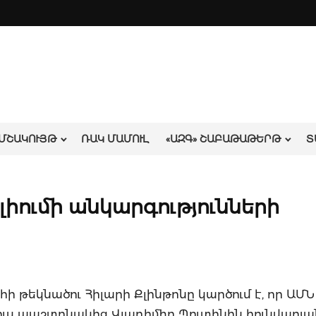
ՄՇԱԿՈՒՅԹ
ՌԱԿ ՄԱՄՈՒԼ
«ԱԶԳ» ՇԱԲԱԹԱԹԵՐԹ
Տ
լիումի անկարգությունների
 թեկնածու Հիլարի Քլինթոնը կարծում է, որ ԱՄՆ
ւս պաշտոնակից Վլադիմիր Պուտինին հունվարյա