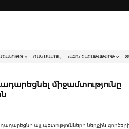
ՄՇԱԿՈՒՅԹ
ՌԱԿ ՄԱՄՈՒԼ
«ԱԶԳ» ՇԱԲԱԹԱԹԵՐԹ
Տ
դադարեցնել միջամտությունը
ին
 դադարեցնի այլ պետությունների ներքին գործեր