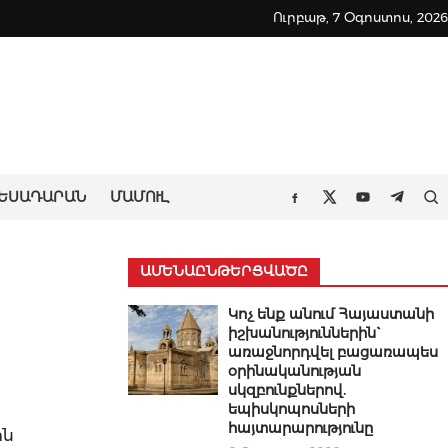
Ուրբաթ, 7 Օգոստոս, 2026
ԵՍԱԴԱՐԱՆ
ՄԱՄՈՒԼ
Որ
Facebook
Twitter
Youtube
Teleg
ԱՄԵՆԱԸՆԹԵՐՑՎԱԾԸ
Կոչ ենք անում Հայաստանի
իշխանություններին`
առաջնորդվել բացառապես
օրինականության
սկզբունքներով.
եպիսկոպոսների
հայտարարությունը
ին