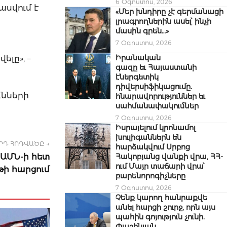
6 Օգոստոս, 2026
ասվում է
«Մեր խնդիրը չէ գերմանացի
լրագրողներին ասել՝ ինչի
մասին գրեն…»
7 Օգոստոս, 2026
Իրանական
լը», –
գազը եւ Հայաստանի
էներգետիկ
դիվերսիֆիկացումը.
ւնների
հնարավորություններ եւ
սահմանափակումներ
7 Օգոստոս, 2026
Իսրայելում կրոնամոլ
խուլիգաններն են
ՐԴ ՀՈԴՎԱԾԸ →
հարձակվում Սրբոց
ԱՄՆ-ի հետ
Հակոբյանց վանքի վրա, ՀՀ-
ում Մայր տաճարի վրա՝
թի հարցում
բարենորոգիչները
7 Օգոստոս, 2026
Չենք կարող հանրաքվե
անել հարցի շուրջ, որն այս
պահին գոյություն չունի.
Փաշինյան