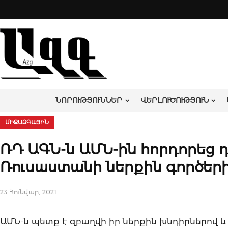
Skip
to
content
ՆՈՐՈՒԹՅՈՒՆՆԵՐ
ՎԵՐԼՈՒԾՈՒԹՅՈՒՆ
ՄԻՋԱԶԳԱՅԻՆ
ՌԴ ԱԳՆ-ն ԱՄՆ-ին հորդորեց 
Ռուսաստանի ներքին գործեր
23 Հունվար, 2021
ԱՄՆ-ն պետք է զբաղվի իր ներքին խնդիրներով և