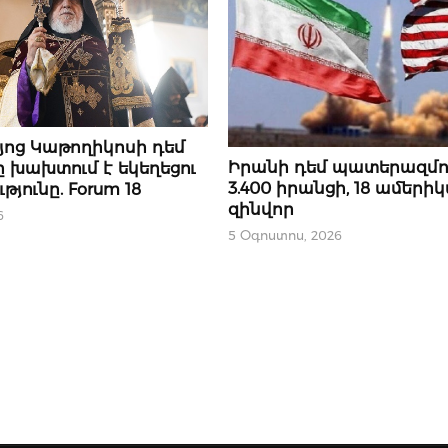
յոց Կաթողիկոսի դեմ
ՄԻՋԱԶԳԱՅԻՆ
Իրանի դեմ պատերազմու
 խախտում է եկեղեցու
3.400 իրանցի, 18 ամերի
յունը. Forum 18
զինվոր
6
5 Օգոստոս, 2026