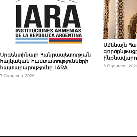
ՄԻՋԱԶԳԱՅԻՆ
Ամենայն Հա
գործընթացը
ԿԱՐԵՎՈՐԸ
Արգենտինայի Հանրապետության
ինքնավարութ
հայկական հաստատությունների
5 Օգոստոս, 202
հայտարարությունը. IARA
7 Օգոստոս, 2026