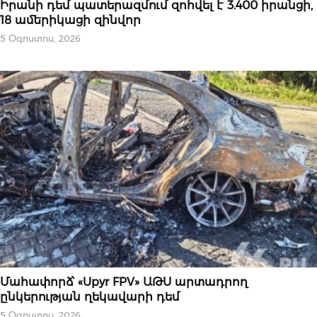
Իրանի դեմ պատերազմում զոհվել է 3.400 իրանցի,
18 ամերիկացի զինվոր
5 Օգոստոս, 2026
ՄԻՋԱԶԳԱՅԻՆ
Մահափորձ՝ «Upyr FPV» ԱԹՍ արտադրող
ընկերության ղեկավարի դեմ
5 Օգոստոս, 2026