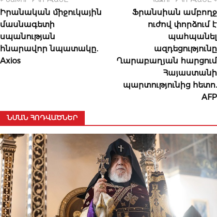
Իրանական միջուկային
Ֆրանսիան ամբողջ
մասնագետի
ուժով փորձում է
սպանության
պահպանել
հնարավոր նպատակը․
ազդեցությունը
Axios
Ղարաբաղյան հարցում
Հայաստանի
պարտությունից հետո.
AFP
ՆՄԱՆ ՀՈԴՎԱԾՆԵՐ