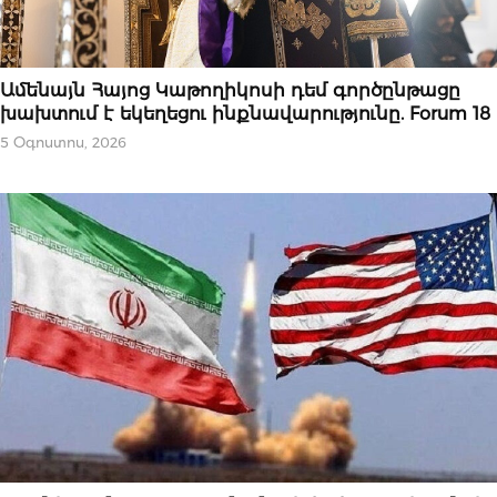
ՄԻՋԱԶԳԱՅԻՆ
Ամենայն Հայոց Կաթողիկոսի դեմ գործընթացը
խախտում է եկեղեցու ինքնավարությունը. Forum 18
5 Օգոստոս, 2026
ՄԻՋԱԶԳԱՅԻՆ