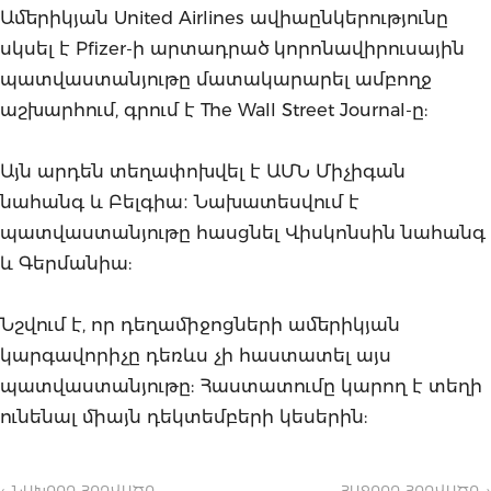
Ամերիկյան United Airlines ավիաընկերությունը
սկսել է Pfizer-ի արտադրած կորոնավիրուսային
պատվաստանյութը մատակարարել ամբողջ
աշխարհում, գրում է The Wall Street Journal-ը:
Այն արդեն տեղափոխվել է ԱՄՆ Միչիգան
նահանգ և Բելգիա։ Նախատեսվում է
պատվաստանյութը հասցնել Վիսկոնսին նահանգ
և Գերմանիա:
Նշվում է, որ դեղամիջոցների ամերիկյան
կարգավորիչը դեռևս չի հաստատել այս
պատվաստանյութը: Հաստատումը կարող է տեղի
ունենալ միայն դեկտեմբերի կեսերին:
← ՆԱԽՈՐԴ ՀՈԴՎԱԾԸ
ՀԱՋՈՐԴ ՀՈԴՎԱԾԸ →