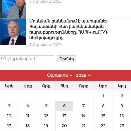
5 Օգոստոս, 2026
Մոսկվան ցանկանում է պահպանել
Հայաստանի հետ բարեկամական
հարաբերությունները․ ՀԱՊԿ-ում ՌԴ
ներկայացուցիչ
2 Օգոստոս, 2026
Որոնել
Որոնել
Երկ
Երք
Չրք
Հնգ
Ուրբ
Շբթ
Կրկ
1
2
3
4
5
6
7
8
9
10
11
12
13
14
15
16
17
18
19
20
21
22
23