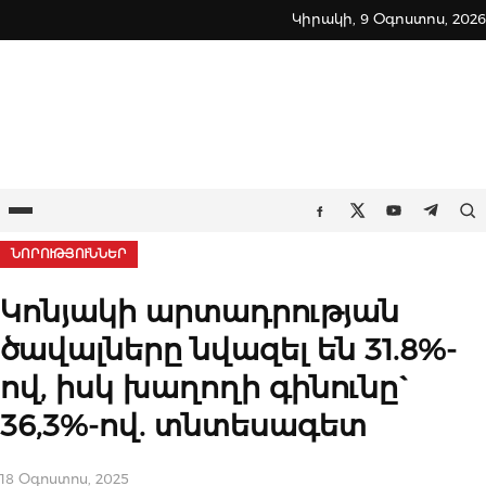
Skip
Կիրակի, 9 Օգոստոս, 2026
to
content
Ընտրացանկ
Որ
Facebook
Twitter
Youtube
Teleg
ՆՈՐՈՒԹՅՈՒՆՆԵՐ
Կոնյակի արտադրության
ծավալները նվազել են 31.8%-
ով, իսկ խաղողի գինունը`
36,3%-ով. տնտեսագետ
18 Օգոստոս, 2025