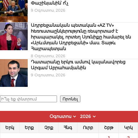
Փաշինյանին՝ ո՞չ
9 Օգոստոս, 2026
Ադրբեջանական պետական «AZ TV»
հեռուստաընկերությունը ռեպորտաժ է
հրապարակել, որտեղ Սյունիքը համարել են
«Արևմտյան Ադրբեջանի» մաս. Տաթև
Հայրապետյան
8 Օգոստոս, 2026
Դատարանը երկու ամսով կալանավորեց
Արգամ Աբրահամյանին
9 Օգոստոս, 2026
Որոնել
Որոնել
Երկ
Երք
Չրք
Հնգ
Ուրբ
Շբթ
Կրկ