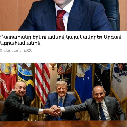
ՆՈՐՈՒԹՅՈՒՆՆԵՐ
Դատարանը երկու ամսով կալանավորեց Արգամ
Աբրահամյանին
9 Օգոստոս, 2026