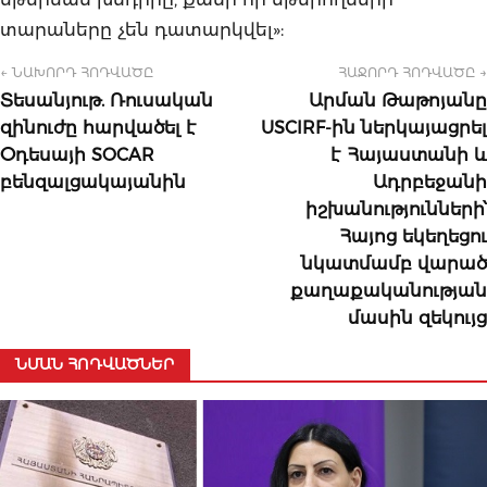
տարաները չեն դատարկվել»:
← ՆԱԽՈՐԴ ՀՈԴՎԱԾԸ
ՀԱՋՈՐԴ ՀՈԴՎԱԾԸ →
Տեսանյութ. Ռուսական
Արման Թաթոյանը
զինուժը հարվածել է
USCIRF-ին ներկայացրել
Օդեսայի SOCAR
է Հայաստանի և
բենզալցակայանին
Ադրբեջանի
իշխանությունների՝
Հայոց եկեղեցու
նկատմամբ վարած
քաղաքականության
մասին զեկույց
ՆՄԱՆ ՀՈԴՎԱԾՆԵՐ