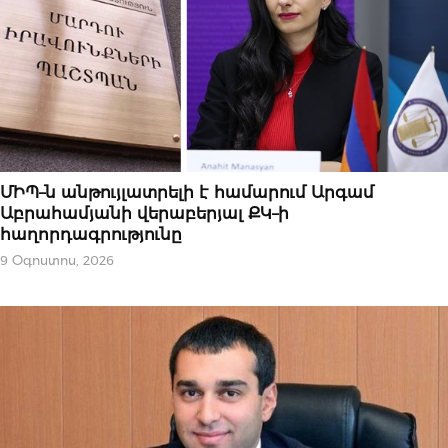
ՆՈՐՈՒԹՅՈՒՆՆԵՐ
ՄԻՊ–ն անթույլատրելի է համարում Արգամ
Աբրահամյանի վերաբերյալ ՔԿ–ի
հաղորդագրությունը
9 Օգոստոս, 2026