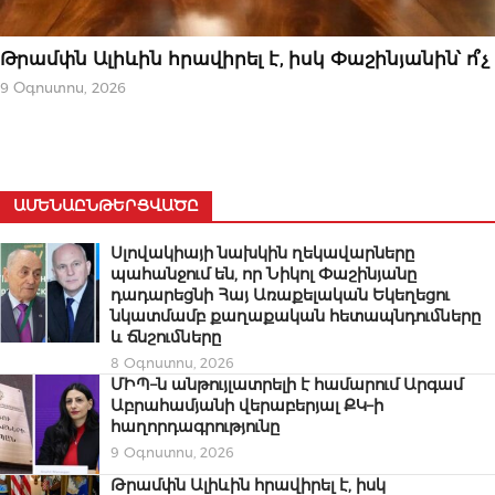
ԿԱՐԵՎՈՐԸ
Թրամփն Ալիևին հրավիրել է, իսկ Փաշինյանին՝ ո՞չ
9 Օգոստոս, 2026
ԱՄԵՆԱԸՆԹԵՐՑՎԱԾԸ
Սլովակիայի նախկին ղեկավարները
պահանջում են, որ Նիկոլ Փաշինյանը
դադարեցնի Հայ Առաքելական Եկեղեցու
նկատմամբ քաղաքական հետապնդումները
և ճնշումները
8 Օգոստոս, 2026
ՄԻՊ–ն անթույլատրելի է համարում Արգամ
Աբրահամյանի վերաբերյալ ՔԿ–ի
հաղորդագրությունը
9 Օգոստոս, 2026
Թրամփն Ալիևին հրավիրել է, իսկ