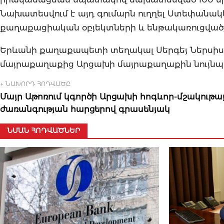
Նախատեսվում է այդ գումարն ուղղել Ստեփան
քաղաքացիական օբյեկտների և ենթակառուցվա
Երևանի քաղաքապետի տեղակալ Սերգեյ Ներսիսյ
մայրաքաղաքից Արցախի մայրաքաղաքին նույնպե
← ՆԱԽՈՐԴ ՀՈԴՎԱԾԸ
Մայր Աթոռում կգործի Արցախի հոգևոր-մշակութա
ժառանգության հարցերով գրասենյակ
ՆՄԱՆ ՀՈԴՎԱԾՆԵՐ