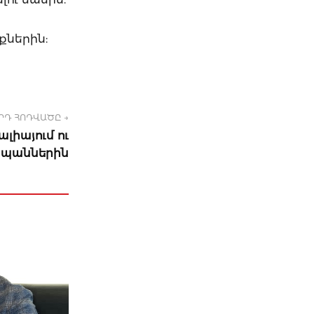
ներին:
ՐԴ ՀՈԴՎԱԾԸ →
ալիայում ու
եսպաններին