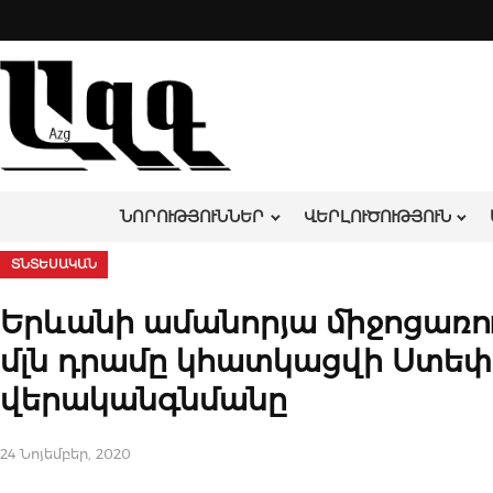
Skip
to
content
ՆՈՐՈՒԹՅՈՒՆՆԵՐ
ՎԵՐԼՈՒԾՈՒԹՅՈՒՆ
ՏՆՏԵՍԱԿԱՆ
Երևանի ամանորյա միջոցառո
մլն դրամը կհատկացվի Ստե
վերականգնմանը
24 Նոյեմբեր, 2020