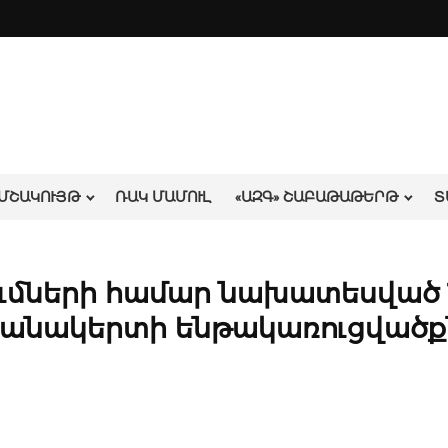
ՄՇԱԿՈՒՅԹ
ՌԱԿ ՄԱՄՈՒԼ
«ԱԶԳ» ՇԱԲԱԹԱԹԵՐԹ
Տ
ւմների համար նախատեսված 
փանակերտի ենթակառուցվածք