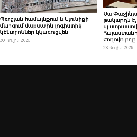
ԿԱՐԵՎՈՐԸ
Սա Փաշինյ
ՆՈՐՈՒԹՅՈՒՆՆԵՐ
Պռոշյան համայնքում և Սյունիքի
թակարդն է,
մարզում մաքսային-լոգիստիկ
պատրաստվո
կենտրոններ կկառուցվեն
Հայաստանի 
ժողովուրդը
30 Հուլիս, 2026
28 Հուլիս, 2026