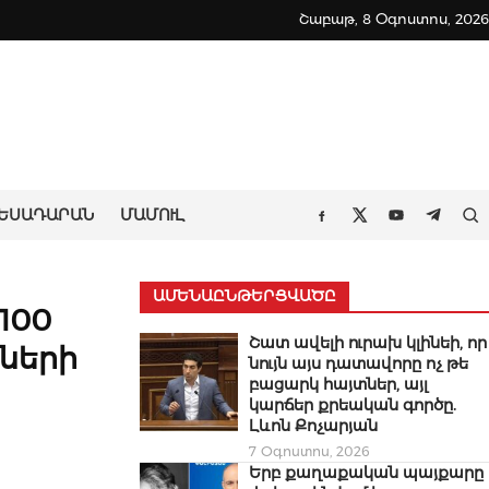
Շաբաթ, 8 Օգոստոս, 2026
ԵՍԱԴԱՐԱՆ
ՄԱՄՈՒԼ
Որ
Facebook
Twitter
Youtube
Teleg
ԱՄԵՆԱԸՆԹԵՐՑՎԱԾԸ
100
Շատ ավելի ուրախ կլինեի, որ
ների
նույն այս դատավորը ոչ թե
բացարկ հայտներ, այլ
կարճեր քրեական գործը.
Լևոն Քոչարյան
7 Օգոստոս, 2026
Երբ քաղաքական պայքարը