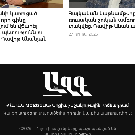
ՆՈՐՈՒԹՅՈՒՆՆԵՐ
անի կառուցած
Հայկական կաթնամթեր
 որի գինը
ռուսական շուկան ամբո
ւմ են վճարել
փակվեց. Դավիթ Անանյ
պետությունն ու
27 Հուլիս, 2026
. Դավիթ Անանյան
«ՎԱՀԱՆ ԹԵՔԵՅԱՆ» Սոցիալ-Մշակութային Հիմնադրամ
Կայքի նյութերը տարածելիս հղումը կայքին պարտադիր է։
©2026 - Բոլոր իրավունքները պաշտպանված են
Կայքի մշակումը՝
Vero
-ի