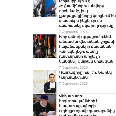
փոխարինվում է
«թշնամիների» անվերջ
որոնմամբ, իսկ
քաղաքացիները կորցնում են
փաստերն ինքնուրույն
գնահատելու կարողությունը
7 Օգոստոս, 2026
Խոր ամոթի զգացում ունեմ.
անգամ սովետական շրջանի
հալածանքների ժամանակ
Հայ եկեղեցու պետը
դատարանի առջև չի
կանգնել. Նաթան սրբազան
7 Օգոստոս, 2026
Դատավորը հայ էր․ Նարեկ
Կարապետյան
7 Օգոստոս, 2026
Վեհափառը
հոգևորականների և
հավատացյալների
ուղեկցությամբ դատարանից
ուղևորվեց դեպի իր