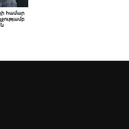
քի համար
ղջությամբ
ան