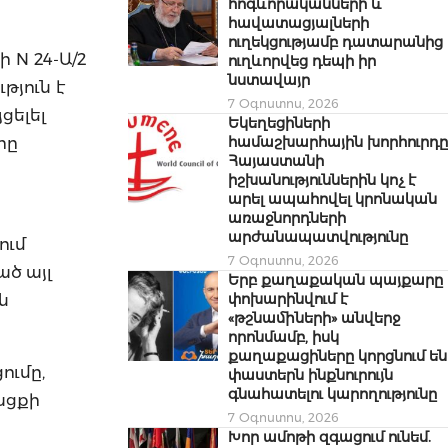
հոգևորականների և
հավատացյալների
ուղեկցությամբ դատարանից
 N 24-Ա/2
ուղևորվեց դեպի իր
նստավայր
թյուն է
7 Օգոստոս, 2026
ցելել
Եկեղեցիների
համաշխարհային խորհուրդը
րը
Հայաստանի
իշխանություններին կոչ է
արել ապահովել կրոնական
առաջնորդների
արժանապատվությունը
ում
7 Օգոստոս, 2026
ծ այլ
Երբ քաղաքական պայքարը
ն
փոխարինվում է
«թշնամիների» անվերջ
որոնմամբ, իսկ
քաղաքացիները կորցնում են
ումը,
փաստերն ինքնուրույն
գնահատելու կարողությունը
ացքի
7 Օգոստոս, 2026
Խոր ամոթի զգացում ունեմ.