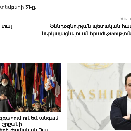
եմբերի 31-ը:
ՀԱՋՈ
 տալ
Ծննդօգնության պետական հ
ներկայացնելու անհրաժեշտություն 
Ր
զգացում ունեմ. անգամ
 շրջանի
երի ժամանակ Հայ