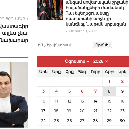
անգամ սովետական շրջանի
հալածանքների ժամանակ
Հայ եկեղեցու պետը
դատարանի առջև չի
ՐԴ ՀՈԴՎԱԾԸ →
կանգնել. Նաթան սրբազան
ավաստագիր
7 Օգոստոս, 2026
այլևս չկա.
նախարար
Որոնել
Որոնել
Երկ
Երք
Չրք
Հնգ
Ուրբ
Շբթ
Կրկ
1
2
3
4
5
6
7
8
9
10
11
12
13
14
15
16
17
18
19
20
21
22
23
24
25
26
27
28
29
30