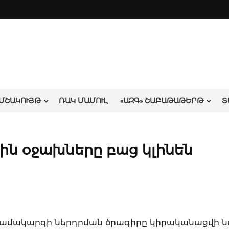
ՄՇԱԿՈՒՅԹ
ՌԱԿ ՄԱՄՈՒԼ
«ԱԶԳ» ՇԱԲԱԹԱԹԵՐԹ
Տ
ին օջախները բաց կլինեն
ամակարգի ներդրման ծրագիրը կիրականացվի նաև