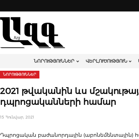
Skip
to
content
ՆՈՐՈՒԹՅՈՒՆՆԵՐ
ՎԵՐԼՈՒԾՈՒԹՅՈՒՆ
ՆՈՐՈՒԹՅՈՒՆՆԵՐ
2021 թվականին ևս մշակութայ
դպրոցականների համար
15 Հունվար, 2021
Դպրոցական բաժանորդային (աբոնեմենտային) հ