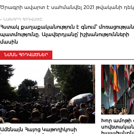
Ծրագրի ավարտ է սահմանվել 2021 թվականի դեկտ
← ՆԱԽՈՐԴ ՀՈԴՎԱԾԸ
Հստակ քաղաքականություն է գնում՝ մոռացության
պատմությունը․ Ալավերդյանը՝ իշխանությունների
մասին
ՆՄԱՆ ՀՈԴՎԱԾՆԵՐ
ՆՈՐՈՒԹՅՈՒՆՆԵ
Խոր ամոթի 
սովետական
ՆՈՐՈՒԹՅՈՒՆՆԵՐ
Ամենայն Հայոց Կաթողիկոսի
հալածանքն