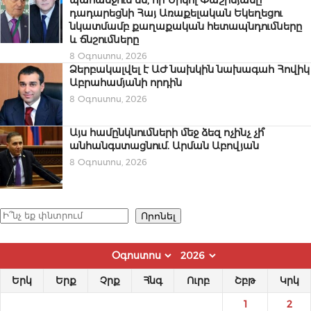
դադարեցնի Հայ Առաքելական Եկեղեցու
նկատմամբ քաղաքական հետապնդումները
և ճնշումները
8 Օգոստոս, 2026
Ձերբակալվել է ԱԺ նախկին նախագահ Հովիկ
Աբրահամյանի որդին
8 Օգոստոս, 2026
Այս համընկնումների մեջ ձեզ ոչինչ չի՞
անհանգստացնում. Արման Աբովյան
8 Օգոստոս, 2026
Որոնել
Որոնել
Երկ
Երք
Չրք
Հնգ
Ուրբ
Շբթ
Կրկ
1
2