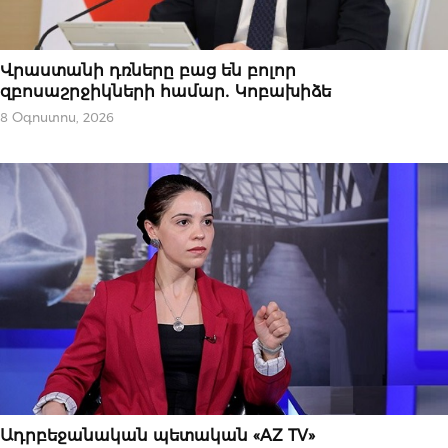
ՆՈՐՈՒԹՅՈՒՆՆԵՐ
Վրաստանի դռները բաց են բոլոր
զբոսաշրջիկների համար․ Կոբախիձե
8 Օգոստոս, 2026
ՆՈՐՈՒԹՅՈՒՆՆԵՐ
Ադրբեջանական պետական «AZ TV»