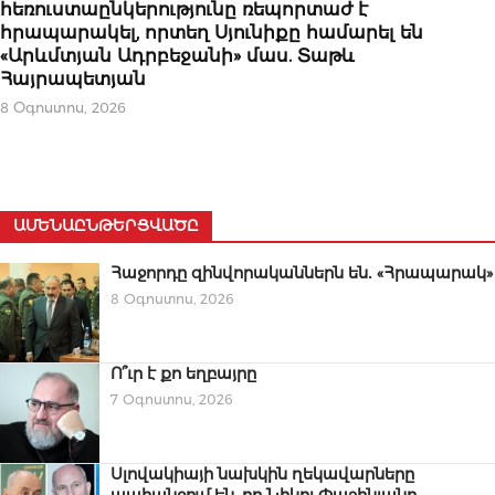
հեռուստաընկերությունը ռեպորտաժ է
հրապարակել, որտեղ Սյունիքը համարել են
«Արևմտյան Ադրբեջանի» մաս. Տաթև
Հայրապետյան
8 Օգոստոս, 2026
ԱՄԵՆԱԸՆԹԵՐՑՎԱԾԸ
Հաջորդը զինվորականներն են․ «Հրապարակ»
8 Օգոստոս, 2026
Ո՞ւր է քո եղբայրը
7 Օգոստոս, 2026
Սլովակիայի նախկին ղեկավարները
պահանջում են, որ Նիկոլ Փաշինյանը