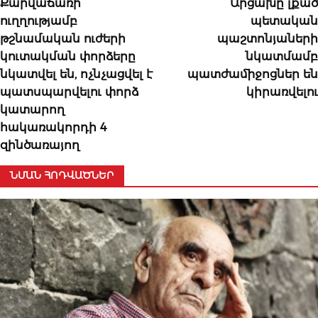
Քարվաճառի
Արցախը լքած
ուղղությամբ
պետական
թշնամական ուժերի
պաշտոնյաների
կուտակման փորձերը
նկատմամբ
նկատվել են, ոչնչացվել է
պատժամիջոցներ են
պատսպարվելու փորձ
կիրառվելու
կատարող
հակառակորդի 4
զինծառայող
ՆՄԱՆ ՀՈԴՎԱԾՆԵՐ