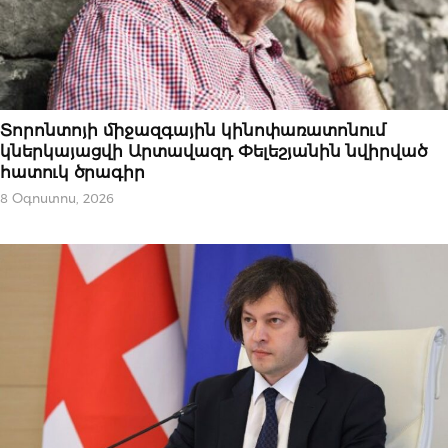
ԱԶԳԱՅԻՆ
Տորոնտոյի միջազգային կինոփառատոնում
կներկայացվի Արտավազդ Փելեշյանին նվիրված
հատուկ ծրագիր
8 Օգոստոս, 2026