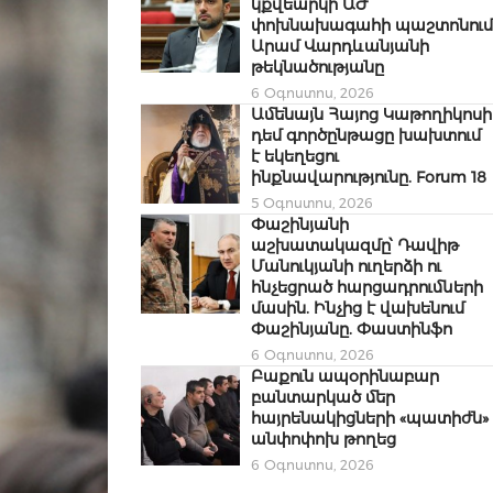
կքվեարկի ԱԺ
փոխնախագահի պաշտոնում
Արամ Վարդևանյանի
թեկնածությանը
6 Օգոստոս, 2026
Ամենայն Հայոց Կաթողիկոսի
դեմ գործընթացը խախտում
է եկեղեցու
ինքնավարությունը. Forum 18
5 Օգոստոս, 2026
Փաշինյանի
աշխատակազմը՝ Դավիթ
Մանուկյանի ուղերձի ու
հնչեցրած հարցադրումների
մասին. Ինչից է վախենում
Փաշինյանը. Փաստինֆո
6 Օգոստոս, 2026
Բաքուն ապօրինաբար
բանտարկած մեր
հայրենակիցների «պատիժն»
անփոփոխ թողեց
6 Օգոստոս, 2026