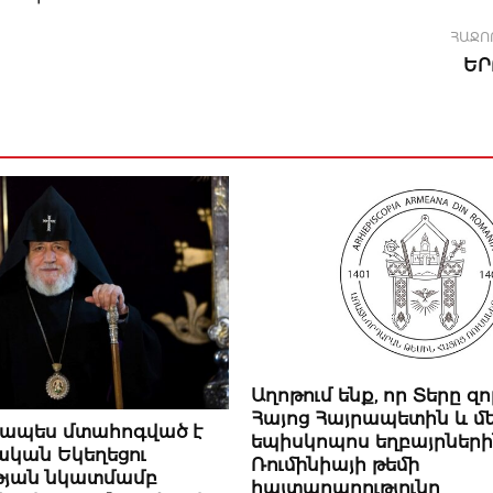
ՀԱՋՈ
ԵՐ
ԿԱՐԵՎՈՐԸ
Աղոթում ենք, որ Տերը զ
Հայոց Հայրապետին և մ
րապես մտահոգված է
եպիսկոպոս եղբայրների
ական Եկեղեցու
Ռումինիայի թեմի
թյան նկատմամբ
հայտարարությունը