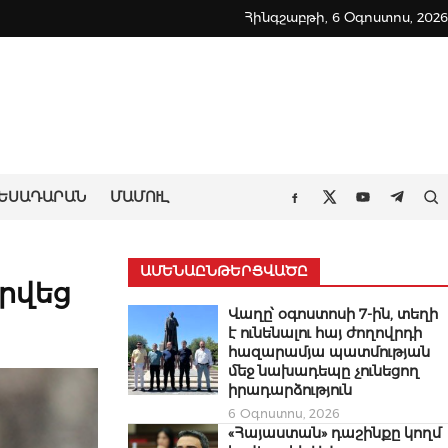
Հինգշաբթի, 6 Օգոստոս, 2026
ԵՍԱԴԱՐԱՆ
ՄԱՄՈՒԼ
Որ
Facebook
Twitter
Youtube
Teleg
ԱՄԵՆԱԸՆԹԵՐՑՎԱԾԸ
րվեց
Վաղը՝ օգոստոսի 7-ին, տեղի
է ունենալու հայ ժողովրդի
հազարամյա պատմության
մեջ նախադեպը չունեցող
իրադարձություն
6 Օգոստոս, 2026
«Հայաստան» դաշինքը կողմ