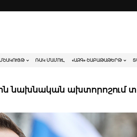
ՄՇԱԿՈՒՅԹ
ՌԱԿ ՄԱՄՈՒԼ
«ԱԶԳ» ՇԱԲԱԹԱԹԵՐԹ
Տ
իին նախնական ախտորոշում տ