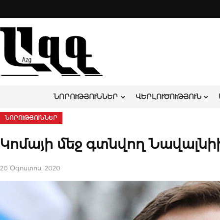
Skip
to
content
ՆՈՐՈՒԹՅՈՒՆՆԵՐ
ՎԵՐԼՈՒԾՈՒԹՅՈՒՆ
ՆՈՐՈՒԹՅՈՒՆՆԵՐ
Կոմայի մեջ գտնվող Նավալն
20 Օգոստոս, 2020