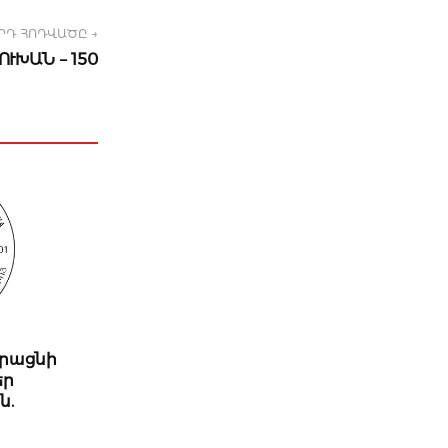
ՐԴ ՀՈԴՎԱԾԸ →
ՈՒԽԱՆ – 150
որացնի
եր
ն.