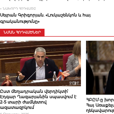
← ՆԱԽՈՐԴ ՀՈԴՎԱԾԸ
Սեյրան Գրիգորյան. «Լուկաշենկոն և հայ
գրականությունը»
ՆՄԱՆ ՀՈԴՎԱԾՆԵՐ
ԿԱՐԵՎՈՐԸ
Ըստ մեղադրական վերդիկտի՝
Էդգար Ղազարյանին սպասվում է
ԿԱՐԵՎՈՐԸ
ՀԲԸՄ-ը խո
2-5 տարի ժամկետով
Հայ Առաքել
ազատազրկում
ղեկավարու