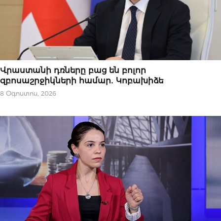
ՆՈՐՈՒԹՅՈՒՆՆԵՐ
Վրաստանի դռները բաց են բոլոր
զբոսաշրջիկների համար․ Կոբախիձե
8 Օգոստոս, 2026