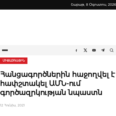
Skip
Շաբաթ, 8 Օգոստոս, 2026
to
content
Ընտրացանկ
Որ
Facebook
Twitter
Youtube
Teleg
ՄԻՋԱԶԳԱՅԻՆ
Հանցագործներին հաջողվել է
հափշտակել ԱՄՆ-ում
գործազրկության նպաստն
12 Հունիս, 2021