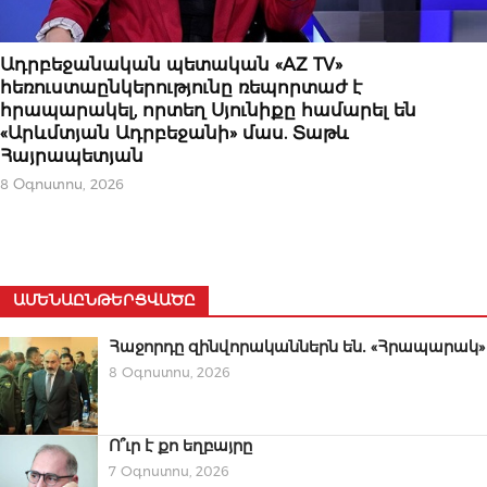
ՆՈՐՈՒԹՅՈՒՆՆԵՐ
Ադրբեջանական պետական «AZ TV»
հեռուստաընկերությունը ռեպորտաժ է
հրապարակել, որտեղ Սյունիքը համարել են
«Արևմտյան Ադրբեջանի» մաս. Տաթև
Հայրապետյան
8 Օգոստոս, 2026
ԱՄԵՆԱԸՆԹԵՐՑՎԱԾԸ
Հաջորդը զինվորականներն են․ «Հրապարակ»
8 Օգոստոս, 2026
Ո՞ւր է քո եղբայրը
7 Օգոստոս, 2026