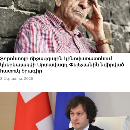
ԱԶԳԱՅԻՆ
Տորոնտոյի միջազգային կինոփառատոնում
կներկայացվի Արտավազդ Փելեշյանին նվիրված
հատուկ ծրագիր
8 Օգոստոս, 2026