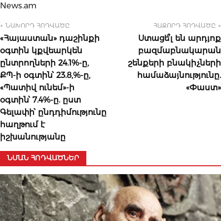
News.am
← ՆԱԽՈՐԴ ՀՈԴՎԱԾԸ
ՀԱՋՈՐԴ ՀՈԴՎԱԾԸ →
«Հայաստան» դաշինքի
Ստացե՞լ են արդյոք
օգտին կքվեարկեն
բազմաբնակարան
ընտրողների 24.1%-ը,
շենքերի բնակիչների
ՔՊ-ի օգտին՝ 23.8,%-ը,
համաձայնությունը.
«Պատիվ ունեմ»-ի
«Փաստ»
օգտին՝ 7.4%-ը. ըստ
Գելափի՝ ընդդիմությունը
հաղթում է
իշխանությանը
ՆՄԱՆ ՀՈԴՎԱԾՆԵՐ