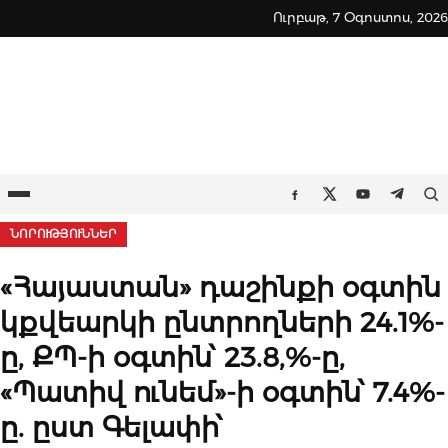
Skip
Ուրբաթ, 7 Օգոստոս, 2026
to
content
Ընտրացանկ
Որ
Facebook
Twitter
Youtube
Teleg
ՆՈՐՈՒԹՅՈՒՆՆԵՐ
«Հայաստան» դաշինքի օգտին
կքվեարկի ընտրողների 24.1%-
ը, ՔՊ-ի օգտին՝ 23.8,%-ը,
«Պատիվ ունեմ»-ի օգտին՝ 7.4%-
ը. ըստ Գելափի՝