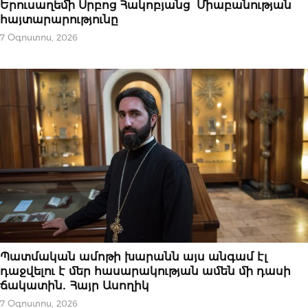
Երուսաղեմի Սրբոց Հակոբյանց Միաբանության
հայտարարությունը
7 Օգոստոս, 2026
ՀՈԳԵՒՈՐ
Պատմական ամոթի խարանն այս անգամ էլ
դաջվելու է մեր հասարակության ամեն մի դասի
ճակատին․ Հայր Ասողիկ
7 Օգոստոս, 2026