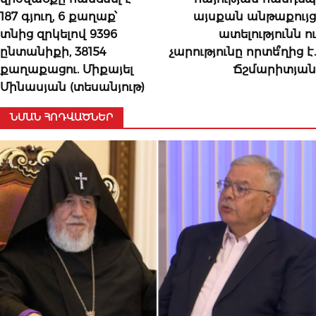
187 գյուղ, 6 քաղաք՝
այսքան անթաքույց
տնից զրկելով 9396
ատելությունն ու
ընտանիքի, 38154
չարությունը որտե՞ղից է.
քաղաքացու. Միքայել
Ճշմարիտյան
Մինասյան (տեսանյութ)
ՆՄԱՆ ՀՈԴՎԱԾՆԵՐ