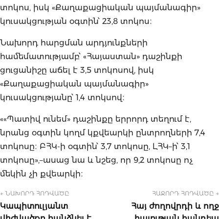
տոկոս, իսկ «Քաղաքացիական պայմանագիր»
կուսակցության օգտին՝ 23,8 տոկոս։
Նախորդ հարցման արդյունքների
համեմատությամբ՝ «Հայաստան» դաշինքի
ցուցանիշը աճել է 3,5 տոկոսով, իսկ
«Քաղաքացիական պայմանագիր»
կուսակցությանը՝ 1,4 տոկսով։
««Պատիվ ունեմ» դաշինքը երրորդ տեղում է,
նրանց օգտին կողմ կքվեարկի ընտրողների 7,4
տոկոսը։ ԲՀԿ-ի օգտին՝ 3,7 տոկոսը, ԼՀԿ–ի՝ 3,1
տոկոսը»,–ասաց նա և նշեց, որ 9,2 տոկոսը ոչ
մեկին չի քվեարկի։
← ՆԱԽՈՐԴ ՀՈԴՎԱԾԸ
ՀԱՋՈՐԴ ՀՈԴՎԱԾԸ →
Կապիտուլյանտ
Հայ ժողովրդի և ողջ
վիժվածքը հանձնել է
հայության հանդեպ