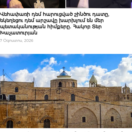
ՀՐԱՊԱՐԱԿԱԽՈՍՈՒԹՅՈՒՆ
Վեհափառի դեմ հարուցված շինծու դատը,
եկեղեցու դեմ արշավը խարխլում են մեր
պետականության հիմքերը․ Հակոբ Տեր
Խաչատուրյան
7 Օգոստոս, 2026
ԿԱՐԵՎՈՐԸ