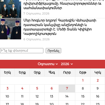
դիվերսիֆիկացումը. հնարավորություններ եւ
սահմանափակումներ
7 Օգոստոս, 2026
Մեր հոգևոր եղբոր՝ Գարեգին Վեհափառի
դատարան կանչվելը անընդունելի և
դատապարտելի է. Մեծի Տանն Կիլիկիո
Կաթողիկոսություն
6 Օգոստոս, 2026
Որոնել
Որոնել
Երկ
Երք
Չրք
Հնգ
Ուրբ
Շբթ
Կրկ
1
2
3
4
5
6
7
8
9
10
11
12
13
14
15
16
17
18
19
20
21
22
23