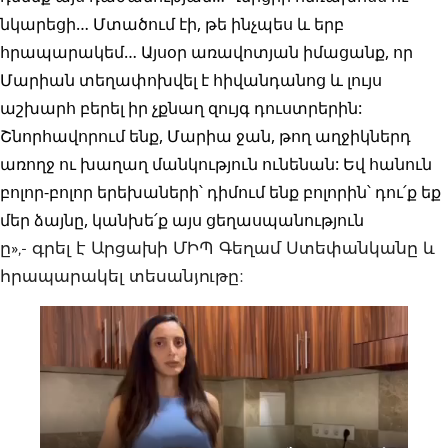
նկարեցի… Մտածում էի, թե ինչպես և երբ
հրապարակեմ…
Այսօր առավոտյան իմացանք, որ
Մարիա
ն տեղափոխվել է հիվանդանոց և լույս
աշխարհ բերել իր չքնաղ զույգ դուստրերին:
Շնորհավորում ենք, Մարիա ջան, թող աղջիկներդ
առողջ ու խաղաղ մանկություն ունենան: Եվ հանուն
բոլոր-բոլոր երեխաների՝ դիմում ենք բոլորին՝ դու՛ք եք
մեր ձայնը, կանխե՛ք այս ցեղասպանություն
ը»,- գրել է Արցախի ՄԻՊ Գեղամ Ստեփանկանը և
հրապարակել տեսանյութը։