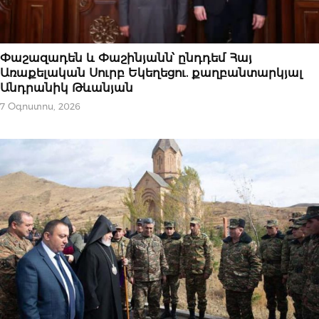
ԿԱՐԵՎՈՐԸ
Փաշազադեն և Փաշինյանն՝ ընդդեմ Հայ
Առաքելական Սուրբ Եկեղեցու. քաղբանտարկյալ
Անդրանիկ Թևանյան
7 Օգոստոս, 2026