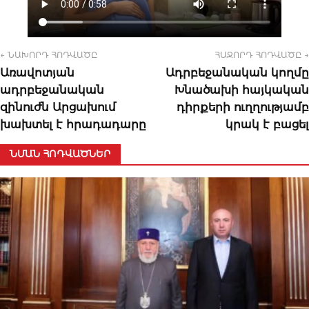
← ՆԱԽՈՐԴ ՀՈԴՎԱԾԸ
ՀԱՋՈՐԴ ՀՈԴՎԱԾԸ →
Առավոտյան
Ադրբեջանական կողմը
ադրբեջանական
Խնածախի հայկական
զինուժն Արցախում
դիրքերի ուղղությամբ
խախտել է հրադադարը
կրակ է բացել
ՆՄԱՆ ՀՈԴՎԱԾՆԵՐ