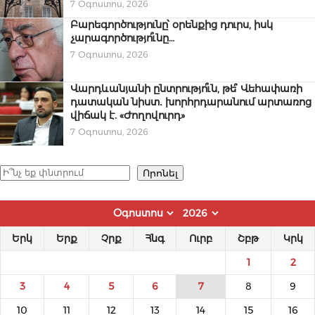
7 Օգոստոս, 2026
Բարեգործությունը՝ օրենքից դուրս, իսկ
չարագործությո՞ւնը…
7 Օգոստոս, 2026
Վարդևանյանի ընտրությո՞ւն, թե՞ Վեհափառի
դատական նիստ․ խորհրդարանում արտառոց
վիճակ է. «Ժողովուրդ»
7 Օգոստոս, 2026
Որոնել
Որոնել
Երկ
Երք
Չրք
Հնգ
Ուրբ
Շբթ
Կրկ
1
2
3
4
5
6
7
8
9
10
11
12
13
14
15
16