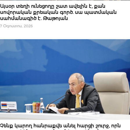
ԿԱՐԵՎՈՐԸ
Այսօր տեղի ունեցողը շատ ավելին է, քան
սովորական քրեական գործ. սա պատմական
սահմանագիծ է. Թաթոյան
7 Օգոստոս, 2026
ԿԱՐԵՎՈՐԸ
Չենք կարող հանրաքվե անել հարցի շուրջ, որն