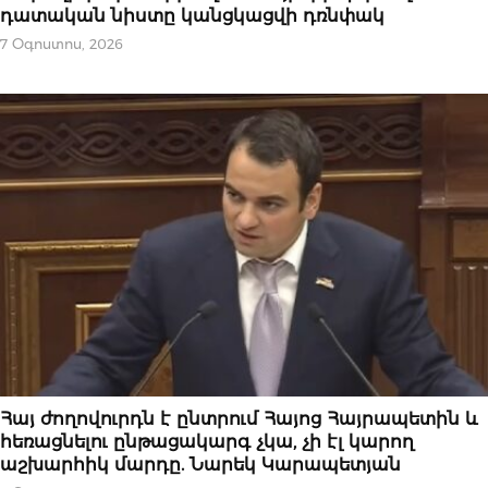
դատական նիստը կանցկացվի դռնփակ
7 Օգոստոս, 2026
ՆՈՐՈՒԹՅՈՒՆՆԵՐ
Հայ ժողովուրդն է ընտրում Հայոց Հայրապետին և
հեռացնելու ընթացակարգ չկա, չի էլ կարող
աշխարհիկ մարդը. Նարեկ Կարապետյան