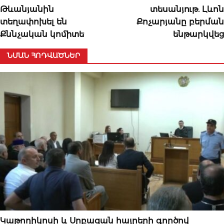
Թևանյանին
տեսանյութ. Լևոն
տեղափոխել են
Քոչարյանը բերման
Քննչական կոմիտե
ենթարկվեց
ՆՄԱՆ ՀՈԴՎԱԾՆԵՐ
ՆՈՐՈՒԹՅՈՒՆՆԵՐ
Կաթողիկոսի և Սրբազան հայրերի գործով