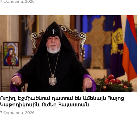
7 Օգոստոս, 2026
ՆՈՐՈՒԹՅՈՒՆՆԵՐ
Ուղիղ. Էջմիածնում դատում են Ամենայն Հայոց
Կաթողիկոսին. Ուժեղ Հայաստան
7 Օգոստոս, 2026