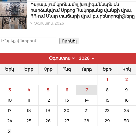
Իսրայելում կրոնամոլ խուլիգաններն են
հարձակվում Սրբոց Հակոբյանց վանքի վրա,
ՀՀ-ում Մայր տաճարի վրա՝ բարենորոգիչները
7 Օգոստոս, 2026
Որոնել
Որոնել
Երկ
Երք
Չրք
Հնգ
Ուրբ
Շբթ
Կրկ
1
2
3
4
5
6
7
8
9
10
11
12
13
14
15
16
17
18
19
20
21
22
23
24
25
26
27
28
29
30
31