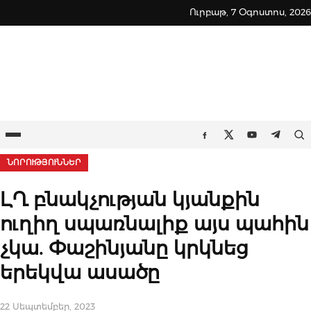
Skip
Ուրբաթ, 7 Օգոստոս, 2026
to
content
Ընտրացանկ
Որ
Facebook
Twitter
Youtube
Teleg
ՆՈՐՈՒԹՅՈՒՆՆԵՐ
ԼՂ բնակչության կյանքին
ուղիղ սպառնալիք այս պահին
չկա. Փաշինյանը կրկնեց
երեկվա ասածը
22 Սեպտեմբեր, 2023