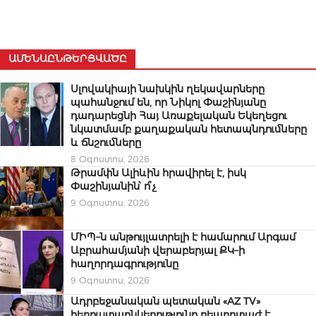
ԱՄԵՆԱԸՆԹԵՐՑՎԱԾԸ
Սլովակիայի նախկին ղեկավարները
պահանջում են, որ Նիկոլ Փաշինյանը
դադարեցնի Հայ Առաքելական Եկեղեցու
նկատմամբ քաղաքական հետապնդումները
և ճնշումները
8 Օգոստոս, 2026
Թրամփն Ալիևին հրավիրել է, իսկ
Փաշինյանին՝ ո՞չ
9 Օգոստոս, 2026
ՄԻՊ–ն անթույլատրելի է համարում Արգամ
Աբրահամյանի վերաբերյալ ՔԿ–ի
հաղորդագրությունը
9 Օգոստոս, 2026
Ադրբեջանական պետական «AZ TV»
հեռուստաընկերությունը ռեպորտաժ է