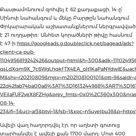
Քասթամոնուում զոհվել է 62 քաղաքացի, 14-ը՝
Սինոփ նահանգում և մեկը Բարթըն նահանգում:
Փրկարարական աշխատանքներում ներգրավված
է 21 ուղղաթիռ։ Անհետ կորածների թիվը հասնում
է 47-ի։
https://googleads.g.doubleclick.net/pagead/ads?
client=ca-pub-
1104956819242426&output=html&h=300&adk=111024
qsLdXqm9X_7c6WgLhqkfTX4EA_olt1KaPaNYdwiE&uach=W
M&shv=r20210809&mjsv=m202108100101&ptt=9&saldr=
22d42fab74ba00a8%3AT%3D1613244988%3ART%3D16
VEiIaFUF2yeX8FZHg&prev_fmts=0x0%2C360x300&nras
08-14-
23&ifi=3&uci=a!3&btvi=1&fsb=1&xpc=n5uyelbuJ8&p=htt
Ավելի վաղ հաղորդվել էր, որ աղետի գոտուց
տարհանվել է ավելի քան 1700 մարդ: Մոտ 400