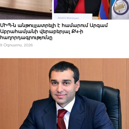
ՆՈՐՈՒԹՅՈՒՆՆԵՐ
ՄԻՊ–ն անթույլատրելի է համարում Արգամ
Աբրահամյանի վերաբերյալ ՔԿ–ի
հաղորդագրությունը
9 Օգոստոս, 2026