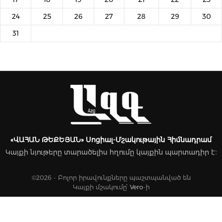
24
25
26
27
28
29
30
31
«ՎԱՀԱՆ ԹԵՔԵՅԱՆ» Սոցիալ-Մշակութային Հիմնադրամ
Կայքի նյութերը տարածելիս հղումը կայքին պարտադիր է։
©2026 - Բոլոր իրավունքները պաշտպանված են
Կայքի մշակումը՝
Vero
-ի