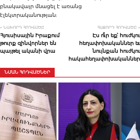
բնակավայր մնացել է առանց
էլեկտրականության:
← ՆԱԽՈՐԴ ՀՈԴՎԱԾԸ
ՀԱՋՈՐԴ ՀՈԴՎԱԾԸ →
Հյուսիսային Իրաքում
Էս ո՞ւր եք՝ հուժկու
թուրք զինվորներ են
հեղափոխականներ եւ
պայթել ականի վրա
նույնքան հուժկու
հակահեղափոխականներ
ՆՄԱՆ ՀՈԴՎԱԾՆԵՐ