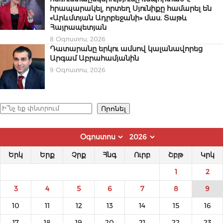
հրապարակել, որտեղ Սյունիքը համարել են
«Արևմտյան Ադրբեջանի» մաս. Տաթև
Հայրապետյան
8 Օգոստոս, 2026
Դատարանը երկու ամսով կալանավորեց
Արգամ Աբրահամյանին
9 Օգոստոս, 2026
Որոնել
Որոնել
Երկ
Երք
Չրք
Հնգ
Ուրբ
Շբթ
Կրկ
1
2
3
4
5
6
7
8
9
10
11
12
13
14
15
16
17
18
19
20
21
22
23