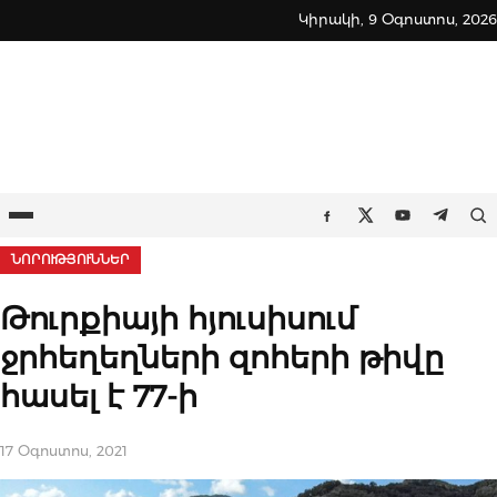
Skip
Կիրակի, 9 Օգոստոս, 2026
to
content
Ընտրացանկ
Որ
Facebook
Twitter
Youtube
Teleg
ՆՈՐՈՒԹՅՈՒՆՆԵՐ
Թուրքիայի հյուսիսում
ջրհեղեղների զոհերի թիվը
հասել է 77-ի
17 Օգոստոս, 2021