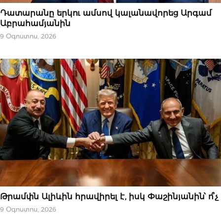
ՆՈՐՈՒԹՅՈՒՆՆԵՐ
Դատարանը երկու ամսով կալանավորեց Արգամ
Աբրահամյանին
9 Օգոստոս, 2026
ԿԱՐԵՎՈՐԸ
Թրամփն Ալիևին հրավիրել է, իսկ Փաշինյանին՝ ո՞չ
9 Օգոստոս, 2026