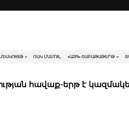
ՄՇԱԿՈՒՅԹ
ՌԱԿ ՄԱՄՈՒԼ
«ԱԶԳ» ՇԱԲԱԹԱԹԵՐԹ
Տ
ության հավաք-երթ է կազմակ