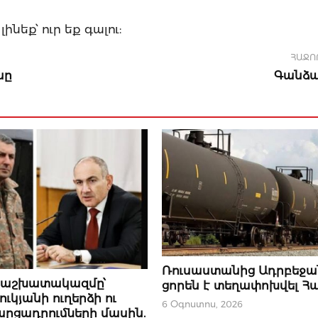
եք՝ ուր եք գալու:
ՀԱՋՈ
նը
Գանձա
ՆՈՐՈՒԹՅՈՒՆՆԵՐ
Ռուսաստանից Ադրբեջա
ԹՅՈՒՆ
 աշխատակազմը՝
ցորեն է տեղափոխվել 
ւկյանի ուղերձի ու
6 Օգոստոս, 2026
արցադրումների մասին.