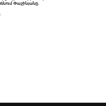
խենում Փաշինյանը.
6