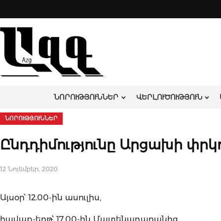
Skip
to
content
ՆՈՐՈՒԹՅՈՒՆՆԵՐ
ՎԵՐԼՈՒԾՈՒԹՅՈՒՆ
ՆՈՐՈՒԹՅՈՒՆՆԵՐ
Ընդդիմությունը Արցախի փրկ
12 Նոյեմբեր, 2020
Այսօր՝ 12.00-ին ասուլիս,
հավաք-երթ՝ 17.00-ին Մատենադարանից