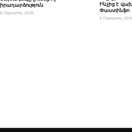
Ինչից է վա
իրադարձություն
Փաստինֆո
6 Օգոստոս, 2026
6 Օգոստոս, 202