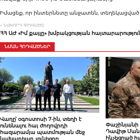
Իմացեք, որ ինտերնետը անջատեն, տեղեկացված լին
← ՆԱԽՈՐԴ ՀՈԴՎԱԾԸ
ՀՀ ԱԺ «Իմ քայլը» խմբակցության հայտարարությու
ՆՄԱՆ ՀՈԴՎԱԾՆԵՐ
ԿԱՐԵՎՈՐԸ
Վաղը՝ օգոստոսի 7-ին, տեղի է
ՄԱՄՈՒԼԻ ՏԵՍՈՒ
Փաշինյանի
ունենալու հայ ժողովրդի
Դավիթ Մանո
հազարամյա պատմության մեջ
հնչեցրած հ
նախադեպը չունեցող