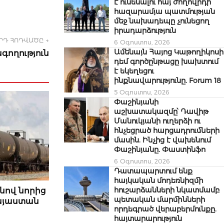
է ունենալու հայ ժողովրդի
հազարամյա պատմության
մեջ նախադեպը չունեցող
իրադարձություն
ՐԴ ՀՈԴՎԱԾԸ →
6 Օգոստոս, 2026
Ամենայն Հայոց Կաթողիկոսի
գողություն
դեմ գործընթացը խախտում
է եկեղեցու
ինքնավարությունը. Forum 18
5 Օգոստոս, 2026
Փաշինյանի
աշխատակազմը՝ Դավիթ
Մանուկյանի ուղերձի ու
հնչեցրած հարցադրումների
մասին. Ինչից է վախենում
Փաշինյանը. Փաստինֆո
6 Օգոստոս, 2026
Դատապարտում ենք
հայկական մոդեռնիզմի
հուշարձանների նկատմամբ
նով նորից
պետական մարմինների
Հայաստան
որդեգրած վերաբերմունքը.
հայտարարություն