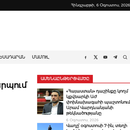
Հինգշաբթի, 6 Օգոստոս, 2026
ԵՍԱԴԱՐԱՆ
ՄԱՄՈՒԼ
Որ
Facebook
Twitter
Youtube
Teleg
ԱՄԵՆԱԸՆԹԵՐՑՎԱԾԸ
երպում
«Հայաստան» դաշինքը կողմ
կքվեարկի ԱԺ
փոխնախագահի պաշտոնում
Արամ Վարդևանյանի
թեկնածությանը
6 Օգոստոս, 2026
Վաղը՝ օգոստոսի 7-ին, տեղի