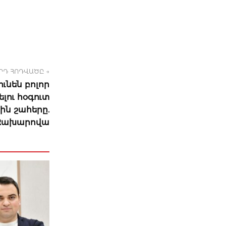
ՐԴ ՀՈԴՎԱԾԸ →
ւնեն բոլոր
լու հօգուտ
ին շահերը.
Զախարովա