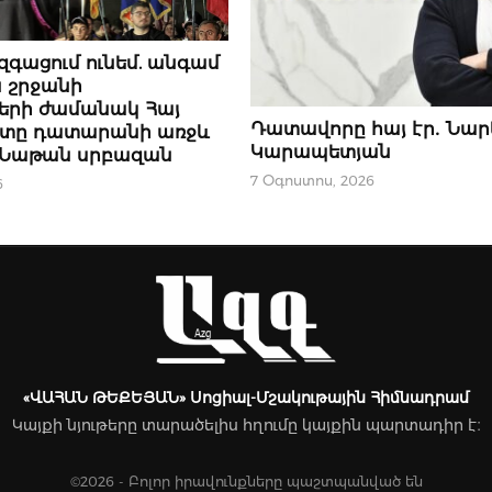
Ր
զգացում ունեմ. անգամ
 շրջանի
երի ժամանակ Հայ
ՆՈՐՈՒԹՅՈՒՆՆԵՐ
Դատավորը հայ էր․ Նար
պետը դատարանի առջև
Կարապետյան
. Նաթան սրբազան
7 Օգոստոս, 2026
6
«ՎԱՀԱՆ ԹԵՔԵՅԱՆ» Սոցիալ-Մշակութային Հիմնադրամ
Կայքի նյութերը տարածելիս հղումը կայքին պարտադիր է։
©2026 - Բոլոր իրավունքները պաշտպանված են