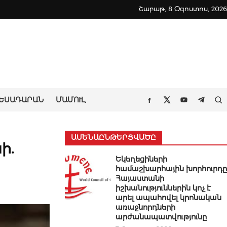
Շաբաթ, 8 Օգոստոս, 2026
ԵՍԱԴԱՐԱՆ
ՄԱՄՈՒԼ
Որ
Facebook
Twitter
Youtube
Teleg
ԱՄԵՆԱԸՆԹԵՐՑՎԱԾԸ
ի.
Եկեղեցիների
համաշխարհային խորհուրդը
Հայաստանի
իշխանություններին կոչ է
արել ապահովել կրոնական
առաջնորդների
արժանապատվությունը