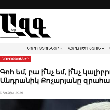
Skip
to
content
ՆՈՐՈՒԹՅՈՒՆՆԵՐ
ՎԵՐԼՈՒԾՈՒԹՅՈՒՆ
ՆՈՐՈՒԹՅՈՒՆՆԵՐ
Գոհ եմ, բա ի՞նչ եմ, ի՞նչ կալի
Անդրանիկ Քոչարյանը զրահ
3 Հունիս, 2026