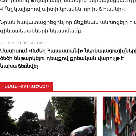
Անդրանիկ Քոչարյանը, նստելով ներկայացված զ
«Ի՞նչ կալիբրով պիտի կրակեն, որ ինձ հասնի»։
Նրան հավատացրեցին, որ մեքենան անխոցելի է
զինատեսակների նկատմամբ։
← ՆԱԽՈՐԴ ՀՈԴՎԱԾԸ
Մասիսում «Ուժեղ Հայաստանի» ներկայացուցիչներ
ծեծի ենթարկելու դեպքով քրեական վարույթ է
նախաձեռնվել
ՆՄԱՆ ՀՈԴՎԱԾՆԵՐ