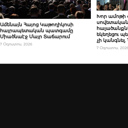
ՆՈՐՈՒԹՅՈՒՆՆԵ
Խոր ամոթի 
սովետական
ՆՈՐՈՒԹՅՈՒՆՆԵՐ
Ամենայն Հայոց Կաթողիկոսի
հալածանքն
հայրապետական պատգամը
եկեղեցու 
Միածնաէջ Մայր Տաճարում
չի կանգնել
7 Օգոստոս, 2026
7 Օգոստոս, 202