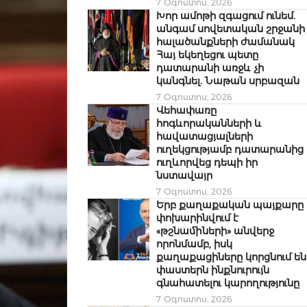
7 Օգոստոս, 2026
Խոր ամոթի զգացում ունեմ.
անգամ սովետական շրջանի
հալածանքների ժամանակ
Հայ եկեղեցու պետը
դատարանի առջև չի
կանգնել. Նաթան սրբազան
7 Օգոստոս, 2026
Վեհափառը
հոգևորականների և
հավատացյալների
ուղեկցությամբ դատարանից
ուղևորվեց դեպի իր
նստավայր
7 Օգոստոս, 2026
Երբ քաղաքական պայքարը
փոխարինվում է
«թշնամիների» անվերջ
որոնմամբ, իսկ
քաղաքացիները կորցնում են
փաստերն ինքնուրույն
գնահատելու կարողությունը
7 Օգոստոս, 2026