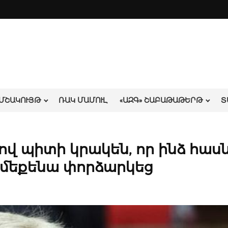
ՄՇԱԿՈՒՅԹ
ՌԱԿ ՄԱՄՈՒԼ
«ԱԶԳ» ՇԱԲԱԹԱԹԵՐԹ
Տ
բրով պիտի կրակեն, որ ինձ հասն
ամեքենա փորձարկեց