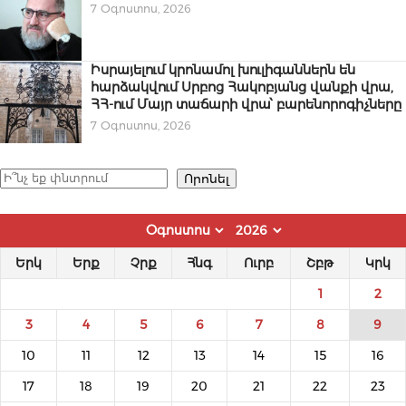
7 Օգոստոս, 2026
Իսրայելում կրոնամոլ խուլիգաններն են
հարձակվում Սրբոց Հակոբյանց վանքի վրա,
ՀՀ-ում Մայր տաճարի վրա՝ բարենորոգիչները
7 Օգոստոս, 2026
Որոնել
Որոնել
Երկ
Երք
Չրք
Հնգ
Ուրբ
Շբթ
Կրկ
1
2
3
4
5
6
7
8
9
10
11
12
13
14
15
16
17
18
19
20
21
22
23