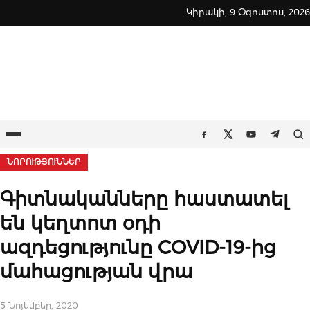
Skip
Կիրակի, 9 Օգոստոս, 2026
to
content
Ընտրացանկ
Որ
Facebook
Twitter
Youtube
Teleg
ՆՈՐՈՒԹՅՈՒՆՆԵՐ
Գիտնականները հաստատել
են կեղտոտ օդի
ազդեցությունը COVID-19-ից
մահացության վրա
5 Նոյեմբեր, 2020