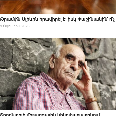
ԿԱՐԵՎՈՐԸ
Թրամփն Ալիևին հրավիրել է, իսկ Փաշինյանին՝ ո՞չ
9 Օգոստոս, 2026
ԱԶԳԱՅԻՆ
Տորոնտոյի միջազգային կինոփառատոնում