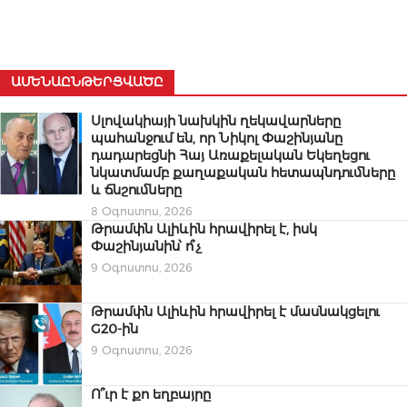
ԱՄԵՆԱԸՆԹԵՐՑՎԱԾԸ
Սլովակիայի նախկին ղեկավարները
պահանջում են, որ Նիկոլ Փաշինյանը
դադարեցնի Հայ Առաքելական Եկեղեցու
նկատմամբ քաղաքական հետապնդումները
և ճնշումները
8 Օգոստոս, 2026
Թրամփն Ալիևին հրավիրել է, իսկ
Փաշինյանին՝ ո՞չ
9 Օգոստոս, 2026
Թրամփն Ալիևին հրավիրել է մասնակցելու
G20-ին
9 Օգոստոս, 2026
Ո՞ւր է քո եղբայրը