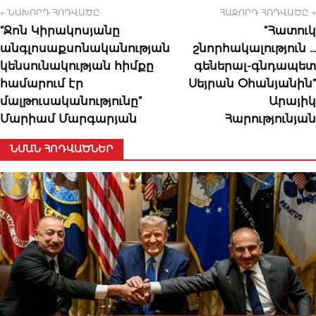
← ՆԱԽՈՐԴ ՀՈԴՎԱԾԸ
ՀԱՋՈՐԴ ՀՈԴՎԱԾԸ →
“Ջոն Կիրակոսյանը
“Հատուկ
անգլոսաքսոնականության
շնորհակալություն …
կենսունակության հիմքը
գեներալ-գնդապետ
համարում էր
Սեյրան Օհանյանին”
մալթուսականությունը”
Արայիկ
Մարիամ Մարգարյան
Հարությունյան
ՆՄԱՆ ՀՈԴՎԱԾՆԵՐ