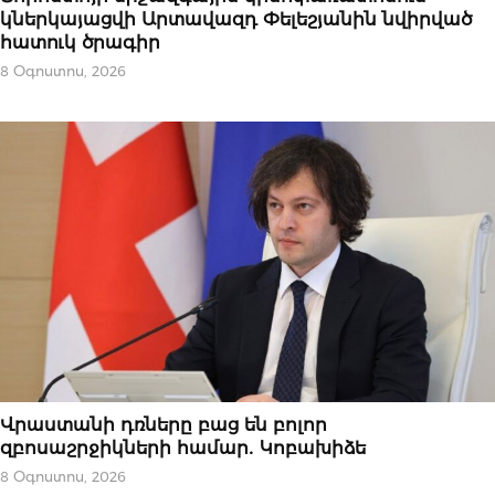
կներկայացվի Արտավազդ Փելեշյանին նվիրված
հատուկ ծրագիր
8 Օգոստոս, 2026
ՆՈՐՈՒԹՅՈՒՆՆԵՐ
Վրաստանի դռները բաց են բոլոր
զբոսաշրջիկների համար․ Կոբախիձե
8 Օգոստոս, 2026