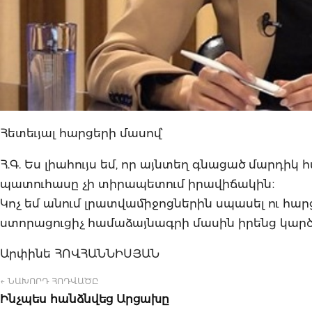
Հետեւյալ հարցերի մասով՝
Հ.Գ. Ես լիահույս եմ, որ այնտեղ գնացած մարդիկ 
պատուհասը չի տիրապետում իրավիճակին։
Կոչ եմ անում լրատվամիջոցներին սպասել ու հարցե
ստորացուցիչ համաձայնագրի մասին իրենց կար
Արփինե ՀՈՎՀԱՆՆԻՍՅԱՆ
← ՆԱԽՈՐԴ ՀՈԴՎԱԾԸ
Ինչպես հանձնվեց Արցախը