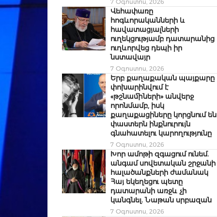
7 Օգոստոս, 2026
Վեհափառը
հոգևորականների և
հավատացյալների
ուղեկցությամբ դատարանից
ուղևորվեց դեպի իր
նստավայր
7 Օգոստոս, 2026
Երբ քաղաքական պայքարը
փոխարինվում է
«թշնամիների» անվերջ
որոնմամբ, իսկ
քաղաքացիները կորցնում են
փաստերն ինքնուրույն
գնահատելու կարողությունը
7 Օգոստոս, 2026
Խոր ամոթի զգացում ունեմ.
անգամ սովետական շրջանի
հալածանքների ժամանակ
Հայ եկեղեցու պետը
դատարանի առջև չի
կանգնել. Նաթան սրբազան
7 Օգոստոս, 2026