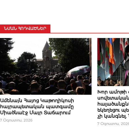
ՆՄԱՆ ՀՈԴՎԱԾՆԵՐ
ՆՈՐՈՒԹՅՈՒՆՆԵ
Խոր ամոթի 
սովետական
ՆՈՐՈՒԹՅՈՒՆՆԵՐ
Ամենայն Հայոց Կաթողիկոսի
հալածանքն
հայրապետական պատգամը
եկեղեցու 
Միածնաէջ Մայր Տաճարում
չի կանգնել
7 Օգոստոս, 2026
7 Օգոստոս, 202