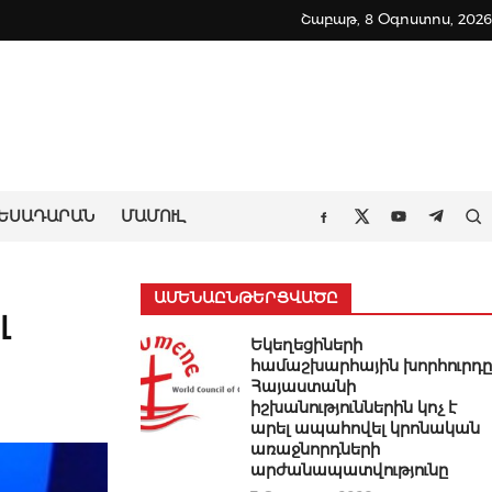
Շաբաթ, 8 Օգոստոս, 2026
ԵՍԱԴԱՐԱՆ
ՄԱՄՈՒԼ
Որ
Facebook
Twitter
Youtube
Teleg
ԱՄԵՆԱԸՆԹԵՐՑՎԱԾԸ
լ
Եկեղեցիների
համաշխարհային խորհուրդը
Հայաստանի
իշխանություններին կոչ է
արել ապահովել կրոնական
առաջնորդների
արժանապատվությունը