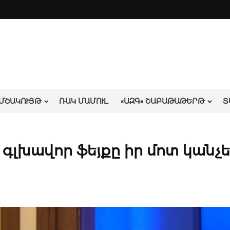
ՄՇԱԿՈՒՅԹ
ՌԱԿ ՄԱՄՈՒԼ
«ԱԶԳ» ՇԱԲԱԹԱԹԵՐԹ
Տ
 գլխավոր ֆեյքը իր մոտ կանչե