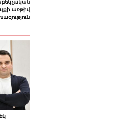
աբեկչական
եպքի առթիվ
խազություն
եկ