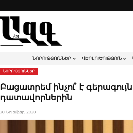
Skip
to
content
ՆՈՐՈՒԹՅՈՒՆՆԵՐ
ՎԵՐԼՈՒԾՈՒԹՅՈՒՆ
ՆՈՐՈՒԹՅՈՒՆՆԵՐ
Բացատրեմ ինչու՞ է գերագույն
դատավորներին
30 Նոյեմբեր, 2020