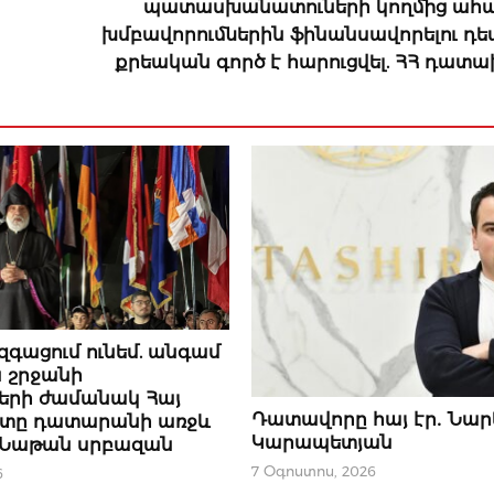
պատասխանատուների կողմից ահ
խմբավորումներին ֆինանսավորելու դ
քրեական գործ է հարուցվել. ՀՀ դատա
Ր
զգացում ունեմ. անգամ
 շրջանի
երի ժամանակ Հայ
ՆՈՐՈՒԹՅՈՒՆՆԵՐ
Դատավորը հայ էր․ Նար
պետը դատարանի առջև
Կարապետյան
. Նաթան սրբազան
7 Օգոստոս, 2026
6