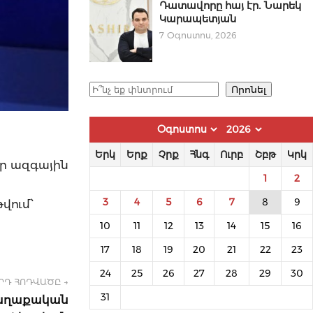
Դատավորը հայ էր․ Նարեկ
Կարապետյան
7 Օգոստոս, 2026
Որոնել
Որոնել
Երկ
Երք
Չրք
Հնգ
Ուրբ
Շբթ
Կրկ
որ ազգային
1
2
3
4
5
6
7
8
9
վում՝
10
11
12
13
14
15
16
17
18
19
20
21
22
23
24
25
26
27
28
29
30
ՐԴ ՀՈԴՎԱԾԸ →
31
քաղաքական