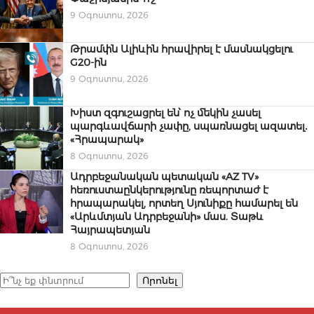
9 Օգոստոս, 2026
Թրամփն Ալիևին հրավիրել է մասնակցելու
G20-ին
9 Օգոստոս, 2026
Խիստ զգուշացրել են՝ ոչ մեկին չասել
պարգևավճարի չափը, սպառնացել ազատել․
«Հրապարակ»
8 Օգոստոս, 2026
Ադրբեջանական պետական «AZ TV»
հեռուստաընկերությունը ռեպորտաժ է
հրապարակել, որտեղ Սյունիքը համարել են
«Արևմտյան Ադրբեջանի» մաս. Տաթև
Հայրապետյան
8 Օգոստոս, 2026
Որոնել
Որոնել