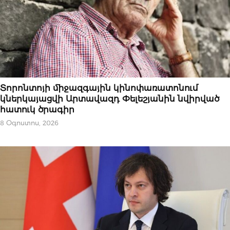
ԱԶԳԱՅԻՆ
Տորոնտոյի միջազգային կինոփառատոնում
կներկայացվի Արտավազդ Փելեշյանին նվիրված
հատուկ ծրագիր
8 Օգոստոս, 2026