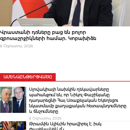
ՆՈՐՈՒԹՅՈՒՆՆԵՐ
Վրաստանի դռները բաց են բոլոր
զբոսաշրջիկների համար․ Կոբախիձե
8 Օգոստոս, 2026
ԱՄԵՆԱԸՆԹԵՐՑՎԱԾԸ
Սլովակիայի նախկին ղեկավարները
պահանջում են, որ Նիկոլ Փաշինյանը
դադարեցնի Հայ Առաքելական Եկեղեցու
նկատմամբ քաղաքական հետապնդումները
և ճնշումները
8 Օգոստոս, 2026
Թրամփն Ալիևին հրավիրել է, իսկ
Փաշինյանին՝ ո՞չ