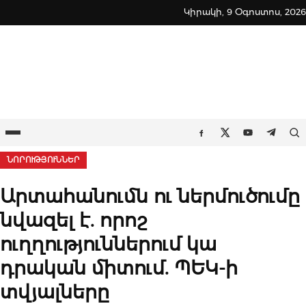
Skip
Կիրակի, 9 Օգոստոս, 2026
to
content
Ընտրացանկ
Որ
Facebook
Twitter
Youtube
Teleg
ՆՈՐՈՒԹՅՈՒՆՆԵՐ
Արտահանումն ու ներմուծումը
նվազել է. որոշ
ուղղություններում կա
դրական միտում. ՊԵԿ-ի
տվյալները