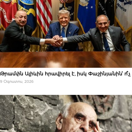
ԿԱՐԵՎՈՐԸ
Թրամփն Ալիևին հրավիրել է, իսկ Փաշինյանին՝ ո՞չ
9 Օգոստոս, 2026