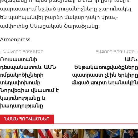
պարագայում նշված ցուցանիշները շարունակել
են պահպանվել բարձր մակարդակի վրա»,-
ամփոփեց Մնացական Շարաֆյանը։
Armenpress
← ՆԱԽՈՐԴ ՀՈԴՎԱԾԸ
ՀԱՋՈՐԴ ՀՈԴՎԱԾԸ →
Ռուսաստանի
ԱՄՆ.
դեսպանատուն. ԱՄՆ
Ենթակառուցվածքները
ռմբակոծիչների
պատրաստ չէին երկիրը
տեղափոխումը
ցնցած ցուրտ եղանակին
Նորվեգիա վնասում է
կայունությանը և
խաղաղությանը
ՆՄԱՆ ՀՈԴՎԱԾՆԵՐ