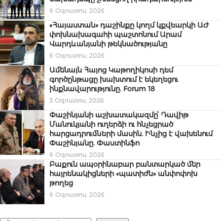
6 Օգոստոս, 2026
«Հայաստան» դաշինքը կողմ կքվեարկի ԱԺ
փոխնախագահի պաշտոնում Արամ
Վարդևանյանի թեկնածությանը
6 Օգոստոս, 2026
Ամենայն Հայոց Կաթողիկոսի դեմ
գործընթացը խախտում է եկեղեցու
ինքնավարությունը. Forum 18
5 Օգոստոս, 2026
Փաշինյանի աշխատակազմը՝ Դավիթ
Մանուկյանի ուղերձի ու հնչեցրած
հարցադրումների մասին. Ինչից է վախենում
Փաշինյանը. Փաստինֆո
6 Օգոստոս, 2026
Բաքուն ապօրինաբար բանտարկած մեր
հայրենակիցների «պատիժն» անփոփոխ
թողեց
6 Օգոստոս, 2026