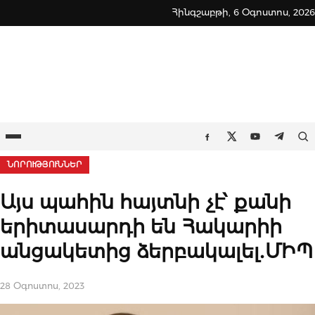
Skip
Հինգշաբթի, 6 Օգոստոս, 2026
to
content
Ընտրացանկ
Որ
Facebook
Twitter
Youtube
Teleg
ՆՈՐՈՒԹՅՈՒՆՆԵՐ
Այս պահին հայտնի չէ՝ քանի
երիտասարդի են Հակարիի
անցակետից ձերբակալել․ՄԻՊ
28 Օգոստոս, 2023