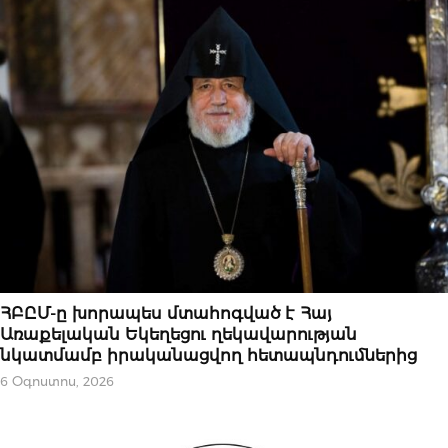
ԿԱՐԵՎՈՐԸ
ՀԲԸՄ-ը խորապես մտահոգված է Հայ
Առաքելական Եկեղեցու ղեկավարության
նկատմամբ իրականացվող հետապնդումներից
6 Օգոստոս, 2026