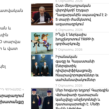
6 Օգոստոս, 2026
Ըստ մեղադրական
վերդիկտի՝ Էդգար
լրատվական
Ղազարյանին սպասվում է 2-
5 տարի ժամկետով
ազատազրկում
կան և
6 Օգոստոս, 2026
Ի՞նչն է ներկայիս
ային
խոչընդոտում TRIPP-ի
30 տարվա
գործարկումը
րի և վատ
7 Օգոստոս, 2026
Իրանական
գազը եւ Հայաստանի
կել
էներգետիկ
դիվերսիֆիկացումը.
հնարավորություններ եւ
սահմանափակումներ
7 Օգոստոս, 2026
ՐԴ ՀՈԴՎԱԾԸ →
Մեր հոգևոր եղբոր՝ Գարեգին
Վեհափառի դատարան
Ղարաբաղում
կանչվելը անընդունելի և
աշխատանքը
դատապարտելի է. Մեծի
Տանն Կիլիկիո