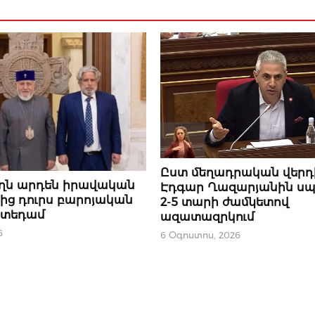
ԿԱՐԵՎՈՐԸ
Ըստ մեղադրական վերդ
ողն արդեն իրավական
Էդգար Ղազարյանին սպ
նից դուրս բարոյական
2-5 տարի ժամկետով
ստեդամ
ազատազրկում
6
6 Օգոստոս, 2026