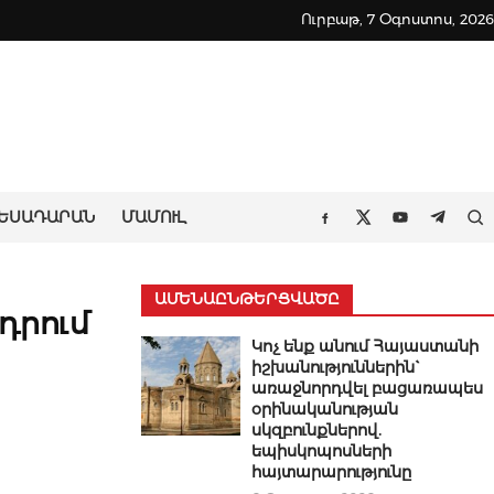
Ուրբաթ, 7 Օգոստոս, 2026
ԵՍԱԴԱՐԱՆ
ՄԱՄՈՒԼ
Որ
Facebook
Twitter
Youtube
Teleg
ԱՄԵՆԱԸՆԹԵՐՑՎԱԾԸ
դրում
Կոչ ենք անում Հայաստանի
իշխանություններին`
առաջնորդվել բացառապես
օրինականության
սկզբունքներով.
եպիսկոպոսների
հայտարարությունը