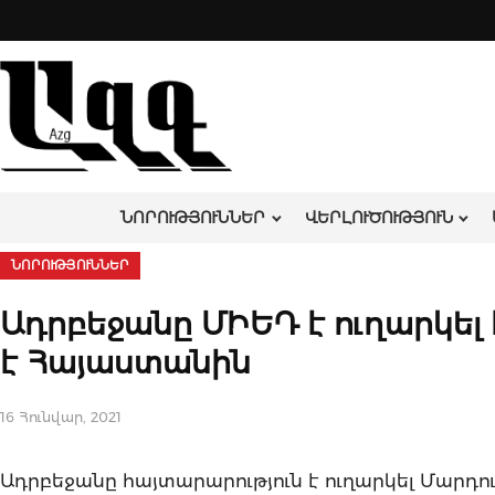
Skip
to
content
ՆՈՐՈՒԹՅՈՒՆՆԵՐ
ՎԵՐԼՈՒԾՈՒԹՅՈՒՆ
ՆՈՐՈՒԹՅՈՒՆՆԵՐ
Ադրբեջանը ՄԻԵԴ է ուղարկել 
է Հայաստանին
16 Հունվար, 2021
Ադրբեջանը հայտարարություն է ուղարկել Մարդ