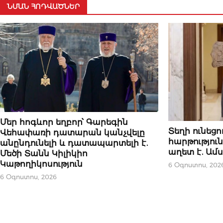
ՆՄԱՆ ՀՈԴՎԱԾՆԵՐ
ԿԱՐԵՎՈՐԸ
Մեր հոգևոր եղբոր՝ Գարեգին
ԿԱՐԵՎՈՐԸ
Տեղի ունեց
Վեհափառի դատարան կանչվելը
հարթությու
անընդունելի և դատապարտելի է.
աղետ է. Ամ
Մեծի Տանն Կիլիկիո
Կաթողիկոսություն
6 Օգոստոս, 202
6 Օգոստոս, 2026