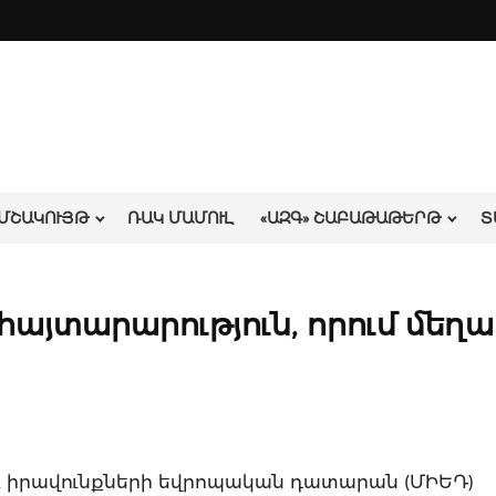
ՄՇԱԿՈՒՅԹ
ՌԱԿ ՄԱՄՈՒԼ
«ԱԶԳ» ՇԱԲԱԹԱԹԵՐԹ
Տ
հայտարարություն, որում մեղա
ու իրավունքների եվրոպական դատարան (ՄԻԵԴ)