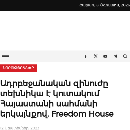
Skip
Շաբաթ, 8 Օգոստոս, 2026
to
content
Ընտրացանկ
Որ
Facebook
Twitter
Youtube
Teleg
ՆՈՐՈՒԹՅՈՒՆՆԵՐ
Ադրբեջանական զինուժը
տեխնիկա է կուտակում
Հայաստանի սահմանի
երկայնքով. Freedom House
12 Սեպտեմբեր, 2023