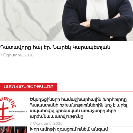
ՆՈՐՈՒԹՅՈՒՆՆԵՐ
Դատավորը հայ էր․ Նարեկ Կարապետյան
7 Օգոստոս, 2026
ԱՄԵՆԱԸՆԹԵՐՑՎԱԾԸ
Եկեղեցիների համաշխարհային խորհուրդը
Հայաստանի իշխանություններին կոչ է արել
ապահովել կրոնական առաջնորդների
արժանապատվությունը
7 Օգոստոս, 2026
Խոր ամոթի զգացում ունեմ. անգամ