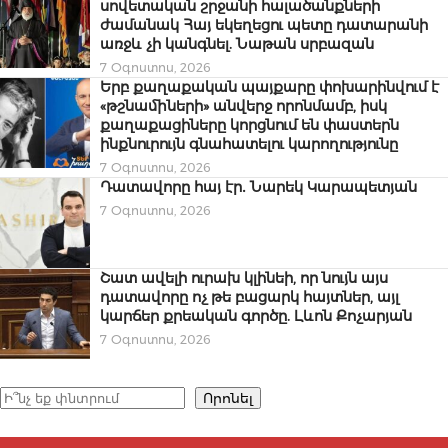
սովետական շրջանի հալածանքների
ժամանակ Հայ եկեղեցու պետը դատարանի
առջև չի կանգնել. Նաթան սրբազան
7 Օգոստոս, 2026
Երբ քաղաքական պայքարը փոխարինվում է
«թշնամիների» անվերջ որոնմամբ, իսկ
քաղաքացիները կորցնում են փաստերն
ինքնուրույն գնահատելու կարողությունը
7 Օգոստոս, 2026
Դատավորը հայ էր․ Նարեկ Կարապետյան
7 Օգոստոս, 2026
Շատ ավելի ուրախ կլինեի, որ նույն այս
դատավորը ոչ թե բացարկ հայտներ, այլ
կարճեր քրեական գործը. Լևոն Քոչարյան
7 Օգոստոս, 2026
Որոնել
Որոնել