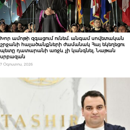
ՆՈՐՈՒԹՅՈՒՆՆԵՐ
Խոր ամոթի զգացում ունեմ. անգամ սովետական
շրջանի հալածանքների ժամանակ Հայ եկեղեցու
պետը դատարանի առջև չի կանգնել. Նաթան
սրբազան
7 Օգոստոս, 2026