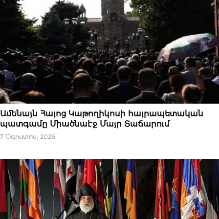
ՆՈՐՈՒԹՅՈՒՆՆԵՐ
Ամենայն Հայոց Կաթողիկոսի հայրապետական
պատգամը Միածնաէջ Մայր Տաճարում
7 Օգոստոս, 2026