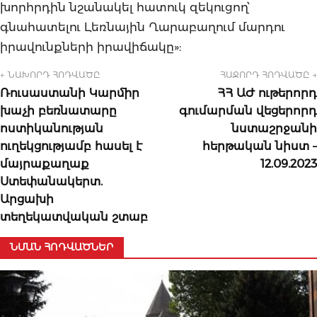
խորհրդին նշանակել հատուկ զեկուցող՝
գնահատելու Լեռնային Ղարաբաղում մարդու
իրավունքների իրավիճակը»:
← ՆԱԽՈՐԴ ՀՈԴՎԱԾԸ
ՀԱՋՈՐԴ ՀՈԴՎԱԾԸ →
Ռուսաստանի Կարմիր
ՀՀ ԱԺ ութերորդ
խաչի բեռնատարը
գումարման վեցերորդ
ոստիկանության
նստաշրջանի
ուղեկցությամբ հասել է
հերթական նիստ –
մայրաքաղաք
12.09.2023
Ստեփանակերտ.
Արցախի
տեղեկատվական շտաբ
ՆՄԱՆ ՀՈԴՎԱԾՆԵՐ