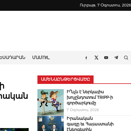
Ուրբաթ, 7 Օգոստոս, 2026
ԵՍԱԴԱՐԱՆ
ՄԱՄՈՒԼ
Որ
Facebook
Twitter
Youtube
Teleg
ԱՄԵՆԱԸՆԹԵՐՑՎԱԾԸ
ի
Ի՞նչն է ներկայիս
ցիական
խոչընդոտում TRIPP-ի
գործարկումը
7 Օգոստոս, 2026
Իրանական
գազը եւ Հայաստանի
էներգետիկ