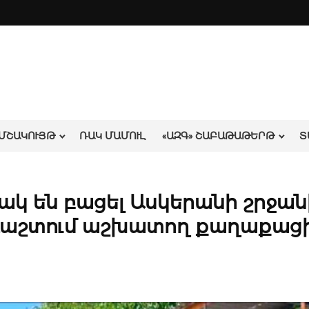
ՄՇԱԿՈՒՅԹ
ՌԱԿ ՄԱՄՈՒԼ
«ԱԶԳ» ՇԱԲԱԹԱԹԵՐԹ
Տ
կ են բացել Ասկերանի շրջան
ի դաշտում աշխատող քաղաքա