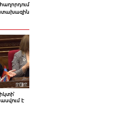
 հաղորդում
դատախազին
իկտի՝
ասվում է