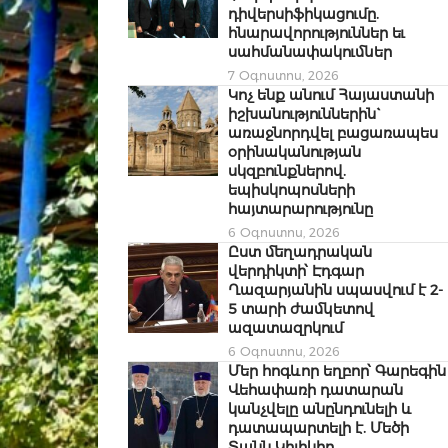
դիվերսիֆիկացումը.
հնարավորություններ եւ
սահմանափակումներ
7 Օգոստոս, 2026
Կոչ ենք անում Հայաստանի
իշխանություններին`
առաջնորդվել բացառապես
օրինականության
սկզբունքներով.
եպիսկոպոսների
հայտարարությունը
6 Օգոստոս, 2026
Ըստ մեղադրական
վերդիկտի՝ Էդգար
Ղազարյանին սպասվում է 2-
5 տարի ժամկետով
ազատազրկում
6 Օգոստոս, 2026
Մեր հոգևոր եղբոր՝ Գարեգին
Վեհափառի դատարան
կանչվելը անընդունելի և
դատապարտելի է. Մեծի
Տանն Կիլիկիո