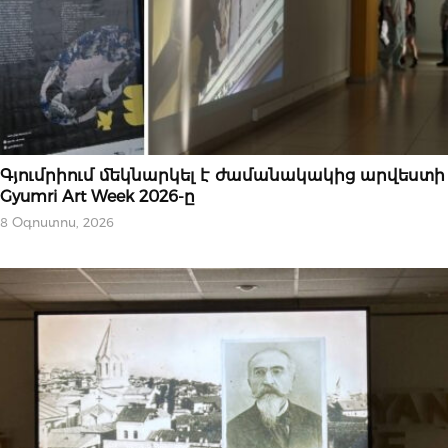
ՄՇԱԿՈՒԹԱՅԻՆ
Գյումրիում մեկնարկել է ժամանակակից արվեստի
Gyumri Art Week 2026-ը
8 Օգոստոս, 2026