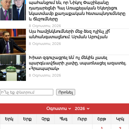
պահանջում են, որ Նիկոլ Փաշինյանը
դադարեցնի Հայ Առաքելական Եկեղեցու
նկատմամբ քաղաքական հետապնդումները
և ճնշումները
8 Օգոստոս, 2026
Այս համընկնումների մեջ ձեզ ոչինչ չի՞
անհանգստացնում. Արման Աբովյան
8 Օգոստոս, 2026
Խիստ զգուշացրել են՝ ոչ մեկին չասել
պարգևավճարի չափը, սպառնացել ազատել․
«Հրապարակ»
8 Օգոստոս, 2026
Որոնել
Որոնել
Երկ
Երք
Չրք
Հնգ
Ուրբ
Շբթ
Կրկ
1
2