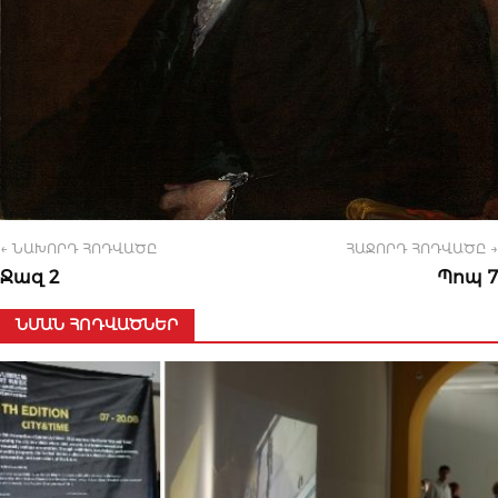
← ՆԱԽՈՐԴ ՀՈԴՎԱԾԸ
ՀԱՋՈՐԴ ՀՈԴՎԱԾԸ →
Ջազ 2
Պոպ 7
ՆՄԱՆ ՀՈԴՎԱԾՆԵՐ