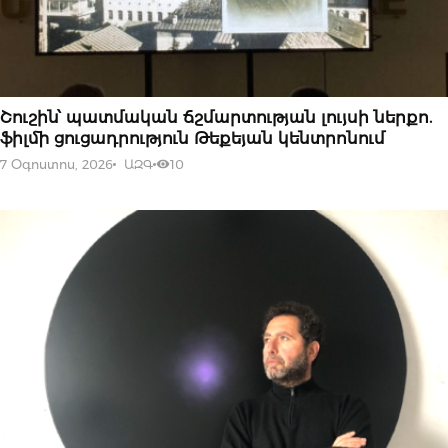
07 ՕԳՈՍՏՈՍԻ, 2026
Շուշին՝ պատմական ճշմարտության լույսի ներքո.
ֆիլմի ցուցադրություն Թեքեյան կենտրոնում
7 Օգոստոս, 2026
ԱԶԳ
10