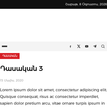
Skip
Շաբաթ, 8 Օգոստոս, 2026
to
content
Ընտրացանկ
Որ
Facebook
Twitter
Youtube
Teleg
ԴԱՍԱԿԱՆ
Դասական 3
15 Մայիս, 2020
Lorem ipsum dolor sit amet, consectetur adipiscing elit.
Quisque consequat, risus ac consectetur imperdiet,
sapien dolor pretium arcu, vitae ornare turpis ipsum in