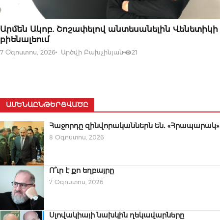
07 ՕԳՈՍՏՈՍԻ, 2026
Արմեն Ակոբ. Շոշափելով անտեսանելին Վենետիկի
բիենալեում
7 Օգոստոս, 2026
Արծվի Բախչինյան
21
ԱՄԵՆԱԸՆԹԵՐՑՎԱԾԸ
Հաջորդը զինվորականներն են․ «Հրապարակ»
8 Օգոստոս, 2026
Ո՞ւր է քո եղբայրը
7 Օգոստոս, 2026
Սլովակիայի նախկին ղեկավարները