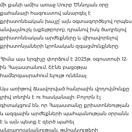
մի քանի ամիս առաջ Սուրբ Ծննդյան օրը
քահանայի հագուստով անարգել է
քրիստոնեական խաչը՝ այն օգտագործելով որպես
անվաչմուշկ (սքեյթբորդ), դրանով իսկ ծաղրելով
քրիստոնեական արժեքները և վիրավորելով
քրիստոնյաների կրոնական զգացմունքները:
Հիմա այս երգիչը փորձում է 2023թ. օգոստոսի 12-
ին Հայաստանում, Շէնե բացօթյա
համերգասրահում ելույթ ունենալ:
Այս առիթով ձևավորված հանրային վրդովմունքը
լրիվ տեղին է ու հասկանալի: Բոլորն էլ
գիտակցում են, որ Հայաստանը քրիստոնեության
և ազգային արժեքների պահպանության օրրանն
է և այն պետք է զերծ պահել
անբարոյականության, թմրանյութերի