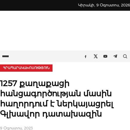
Skip
Կիրակի, 9 Օգոստոս, 2026
to
content
Ընտրացանկ
Որ
Facebook
Twitter
Youtube
Teleg
ՀՐԱՊԱՐԱԿԱԽՈՍՈՒԹՅՈՒՆ
1257 քաղաքացի
հանցագործության մասին
հաղորդում է ներկայացրել
Գլխավոր դատախազին
9 Օգոստոս, 2023