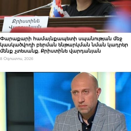
ՀՐԱՊԱՐԱԿԱԽՈՍՈՒԹՅՈՒՆ
Փարաքարի համայնքապետի սպանության մեջ
կասկածվողի բերման ենթարկման նման կադրեր
մենք չտեսանք. Քրիստինե վարդանյան
8 Օգոստոս, 2026