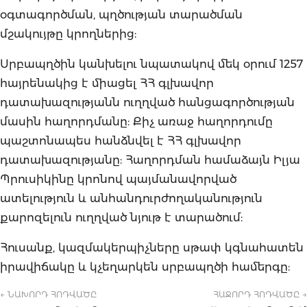
օգտագործման, պղծության տարածման
մշակույթը կրողներից:
Սրբապղծին կանխելու նպատակով մեկ օրում 1257
հայրենակից է միացել ՀՀ գլխավոր
դատախազությանն ուղղված հանցագործության
մասին հաղորդմանը: Քիչ առաջ հաղորդումը
պաշտոնապես հանձնվել է ՀՀ գլխավոր
դատախազությանը: Հաղորդման համաձայն Իլյա
Պրուսիկինը կրոնով պայմանավորված
ատելություն և անհանդուրժողականություն
քարոզելուն ուղղված նյութ է տարածում:
Հուսանք, կազմակերպիչները սթափ կգնահատեն
իրավիճակը և կչեղարկեն սրբապղծի համերգը:
← ՆԱԽՈՐԴ ՀՈԴՎԱԾԸ
ՀԱՋՈՐԴ ՀՈԴՎԱԾԸ →