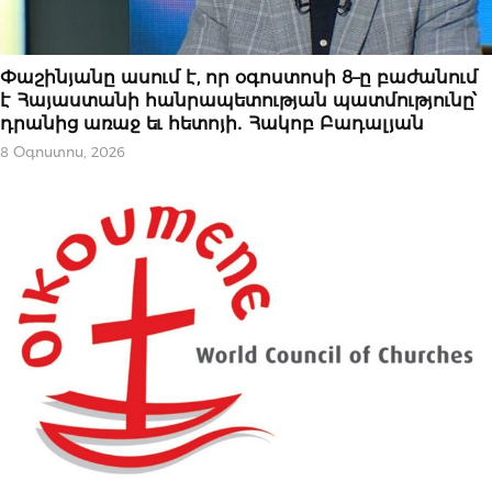
ԿԱՐԵՎՈՐԸ
Փաշինյանը ասում է, որ օգոստոսի 8–ը բաժանում
է Հայաստանի հանրապետության պատմությունը՝
դրանից առաջ եւ հետոյի․ Հակոբ Բադալյան
8 Օգոստոս, 2026
ՀՐԱՊԱՐԱԿԱԽՈՍՈՒԹՅՈՒՆ