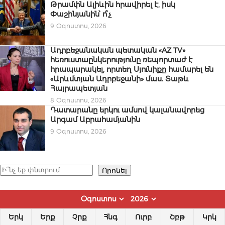
Թրամփն Ալիևին հրավիրել է, իսկ
Փաշինյանին՝ ո՞չ
9 Օգոստոս, 2026
Ադրբեջանական պետական «AZ TV»
հեռուստաընկերությունը ռեպորտաժ է
հրապարակել, որտեղ Սյունիքը համարել են
«Արևմտյան Ադրբեջանի» մաս. Տաթև
Հայրապետյան
8 Օգոստոս, 2026
Դատարանը երկու ամսով կալանավորեց
Արգամ Աբրահամյանին
9 Օգոստոս, 2026
Որոնել
Որոնել
Երկ
Երք
Չրք
Հնգ
Ուրբ
Շբթ
Կրկ