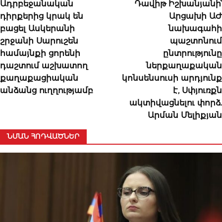
Ադրբեջանական
Դավիթ Իշխանյանի՝
դիրքերից կրակ են
Արցախի ԱԺ
բացել Ասկերանի
նախագահի
շրջանի Սարուշեն
պաշտոնում
համայնքի ցորենի
ընտրությունը
դաշտում աշխատող
ներքաղաքական
քաղաքացիական
կոնսենսուսի արդյունք
անձանց ուղղությամբ
է, Սփյուռքն
ակտիվացնելու փորձ.
Արման Մելիքյան
ՆՄԱՆ ՀՈԴՎԱԾՆԵՐ