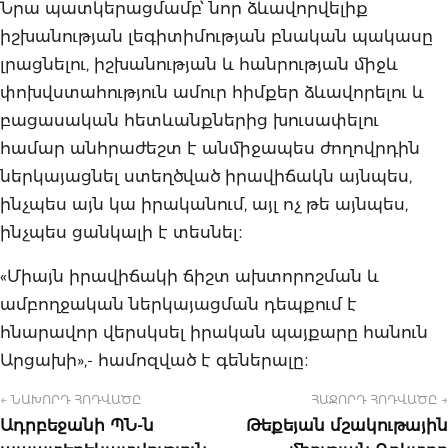
Նրա պատկերացմամբ՝ նոր ձևավորվելիք
իշխանության լեգիտիմության բնական պակասը
լրացնելու, իշխանության և հանրության միջև
փոխվստահություն ամուր հիմքեր ձևավորելու և
բացասական հետևանքներից խուսափելու
համար անհրաժեշտ է անմիջապես ժողովրդին
ներկայացնել ստեղծված իրավիճակն այնպես,
ինչպես այն կա իրականում, այլ ոչ թե այնպես,
ինչպես ցանկալի է տեսնել։
«Միայն իրավիճակի ճիշտ ախտորոշման և
ամբողջական ներկայացման դեպքում է
հնարավոր վերսկսել իրական պայքարը հանուն
Արցախի»,- համոզված է գեներալը։
← ՆԱԽՈՐԴ ՀՈԴՎԱԾԸ
ՀԱՋՈՐԴ ՀՈԴՎԱԾԸ →
Ադրբեջանի ՊՆ-ն
Թեքեյան մշակութային