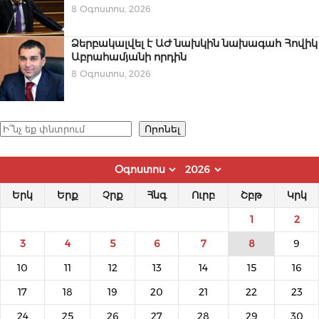
8 Օգոստոս, 2026
Ձերբակալվել է ԱԺ նախկին նախագահ Հովիկ
Աբրահամյանի որդին
8 Օգոստոս, 2026
Որոնել
Որոնել
Երկ
Երք
Չրք
Հնգ
Ուրբ
Շբթ
Կրկ
1
2
3
4
5
6
7
8
9
10
11
12
13
14
15
16
17
18
19
20
21
22
23
24
25
26
27
28
29
30