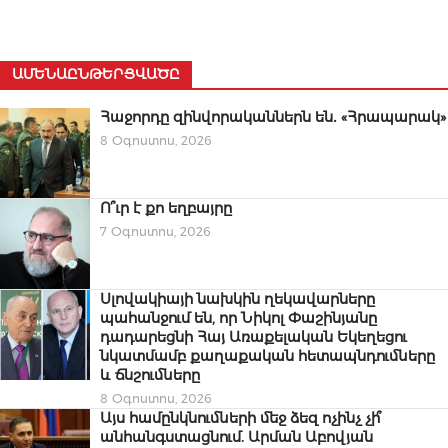
ԱՄԵՆԱԸՆԹԵՐՑՎԱԾԸ
Հաջորդը զինվորականներն են․ «Հրապարակ»
8 Օգոստոս, 2026
Ո՞ւր է քո եղբայրը
7 Օգոստոս, 2026
Սլովակիայի նախկին ղեկավարները
պահանջում են, որ Նիկոլ Փաշինյանը
դադարեցնի Հայ Առաքելական Եկեղեցու
նկատմամբ քաղաքական հետապնդումները
և ճնշումները
8 Օգոստոս, 2026
Այս համընկնումների մեջ ձեզ ոչինչ չի՞
անհանգստացնում. Արման Աբովյան