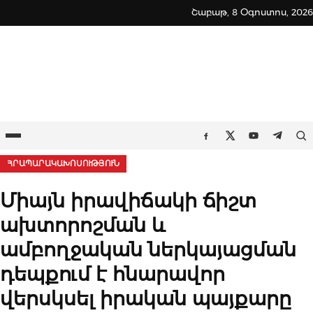
Skip
Շաբաթ, 8 Օգոստոս, 2026
to
content
Ընտրացանկ
Որ
Facebook
Twitter
Youtube
Teleg
ՀՐԱՊԱՐԱԿԱԽՈՍՈՒԹՅՈՒՆ
Միայն իրավիճակի ճիշտ
ախտորոշման և
ամբողջական ներկայացման
դեպքում է հնարավոր
վերսկսել իրական պայքարը