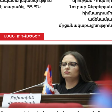
ապատեղեկատվություն
միության Դոկտոր
է տարածել․ ՀՀ ՊՆ
Նուբար Բերբերյան
հիմնադրամի
ամենամյա
մրցանակաբաշխություն
ՆՄԱՆ ՀՈԴՎԱԾՆԵՐ
ՀՐԱՊԱՐԱԿԱԽՈՍՈՒԹՅՈՒՆ