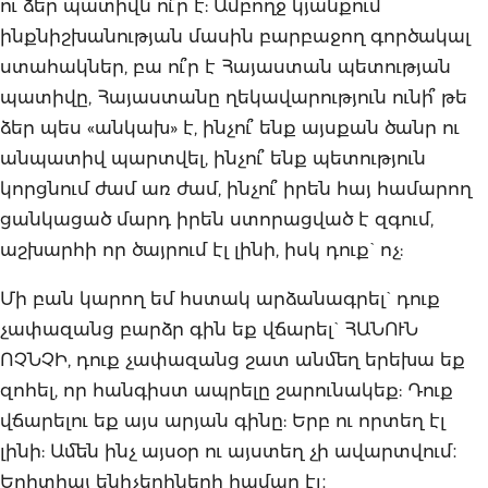
ու ձեր պատիվն ու՞ր է: Ամբողջ կյանքում
ինքնիշխանության մասին բարբաջող գործակալ
ստահակներ, բա ու՞ր է Հայաստան պետության
պատիվը, Հայաստանը ղեկավարություն ունի՞ թե
ձեր պես «անկախ» է, ինչու՞ ենք այսքան ծանր ու
անպատիվ պարտվել, ինչու՞ ենք պետություն
կորցնում ժամ առ ժամ, ինչու՞ իրեն հայ համարող
ցանկացած մարդ իրեն ստորացված է զգում,
աշխարհի որ ծայրում էլ լինի, իսկ դուք` ոչ:
Մի բան կարող եմ հստակ արձանագրել` դուք
չափազանց բարձր գին եք վճարել` ՀԱՆՈՒՆ
ՈՉՆՉԻ, դուք չափազանց շատ անմեղ երեխա եք
զոհել, որ հանգիստ ապրելը շարունակեք: Դուք
վճարելու եք այս արյան գինը: Երբ ու որտեղ էլ
լինի: Ամեն ինչ այսօր ու այստեղ չի ավարտվում։
Երիտհայ ենիչերիների համար էլ։