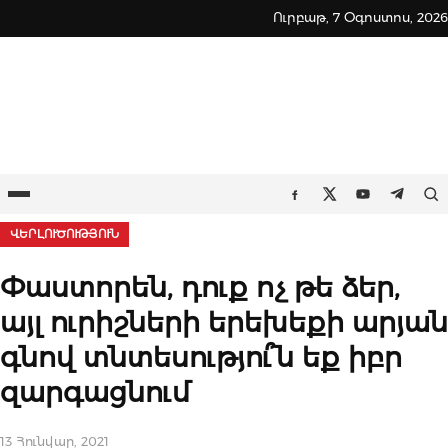
Skip
Ուրբաթ, 7 Օգոստոս, 2026
to
content
Ընտրացանկ
Որ
Facebook
Twitter
Youtube
Teleg
ՎԵՐԼՈՒԾՈՒԹՅՈՒՆ
Փաստորեն, դուք ոչ թե ձեր,
այլ ուրիշների երեխեքի արյան
գնով տնտեսությու՞ն եք իբր
զարգացնում
13 Հունվար, 2021