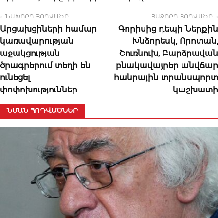
← ՆԱԽՈՐԴ ՀՈԴՎԱԾԸ
ՀԱՋՈՐԴ ՀՈԴՎԱԾԸ →
Արցախցիների համար
Գորիսից դեպի Ներքին
կառավարության
Խնձորեսկ, Որոտան,
աջակցության
Շուռնուխ, Բարձրավան
ծրագրերում տեղի են
բնակավայրեր անվճար
ունեցել
հանրային տրանսպորտ
փոփոխություններ
կաշխատի
ՆՄԱՆ ՀՈԴՎԱԾՆԵՐ