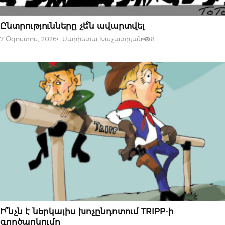
07 ՕԳՈՍՏՈՍԻ, 2026
Ընտրությունները չե՞ն ավարտվել
7 Օգոստոս, 2026
Մարիետա Խաչատրյան
8
07 ՕԳՈՍՏՈՍԻ, 2026
Ի՞նչն է ներկայիս խոչընդոտում TRIPP-ի
գործարկումը