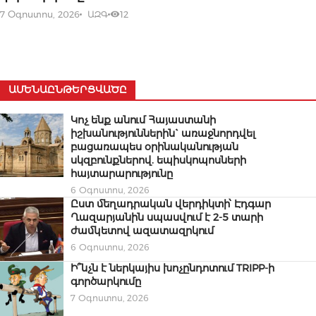
7 Օգոստոս, 2026
ԱԶԳ
12
ԱՄԵՆԱԸՆԹԵՐՑՎԱԾԸ
Կոչ ենք անում Հայաստանի
իշխանություններին` առաջնորդվել
բացառապես օրինականության
սկզբունքներով. եպիսկոպոսների
հայտարարությունը
6 Օգոստոս, 2026
Ըստ մեղադրական վերդիկտի՝ Էդգար
Ղազարյանին սպասվում է 2-5 տարի
ժամկետով ազատազրկում
6 Օգոստոս, 2026
Ի՞նչն է ներկայիս խոչընդոտում TRIPP-ի
գործարկումը
7 Օգոստոս, 2026