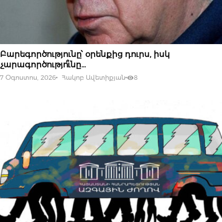
07 ՕԳՈՍՏՈՍԻ, 2026
Բարեգործությունը՝ օրենքից դուրս, իսկ
չարագործությո՞ւնը…
7 Օգոստոս, 2026
Հակոբ Ավետիքյան
8