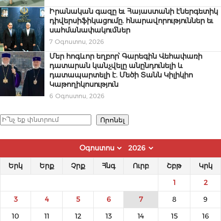
Իրանական գազը եւ Հայաստանի էներգետիկ
դիվերսիֆիկացումը. հնարավորություններ եւ
սահմանափակումներ
7 Օգոստոս, 2026
Մեր հոգևոր եղբոր՝ Գարեգին Վեհափառի
դատարան կանչվելը անընդունելի և
դատապարտելի է. Մեծի Տանն Կիլիկիո
Կաթողիկոսություն
6 Օգոստոս, 2026
Որոնել
Որոնել
Երկ
Երք
Չրք
Հնգ
Ուրբ
Շբթ
Կրկ
1
2
3
4
5
6
7
8
9
10
11
12
13
14
15
16