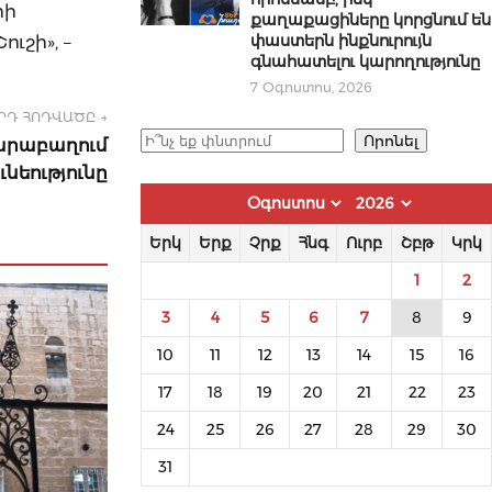
իի
քաղաքացիները կորցնում են
փաստերն ինքնուրույն
ւշի», –
գնահատելու կարողությունը
7 Օգոստոս, 2026
ՐԴ ՀՈԴՎԱԾԸ →
Որոնել
Որոնել
Ղարաբաղում
նեությունը
Երկ
Երք
Չրք
Հնգ
Ուրբ
Շբթ
Կրկ
1
2
3
4
5
6
7
8
9
10
11
12
13
14
15
16
17
18
19
20
21
22
23
24
25
26
27
28
29
30
31