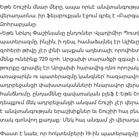
Եթե Շուշին մնար մերը, ապա որևէ անվտանգությ
վերադառնա. իր ֆեյսբուքյան էջում գրել է «Բ
Զոհրաբյանը:
«Եթե Նիկոլ Փաշինյանը ընդուներ Վլադիմիր Պուտ
պատերազմը, ինչին, ի դեպ, համաձայնել էր Ալիե
զոհերի թիվը չէր լինի այսքան աղետալի, որովհե
մենք ունեինք 729 զոհ, Արցախի տարածքի զգալի մ
թուրքը գրավել էր Արցախի հարավից դեռ որոշակ
առաջարկն ու պատերազմը կանգներ՝ հազարավոր 
ադրբեջանցի փախստականների հնարավոր վերադար
հանձնումը, ընդամենը գավառական բլեֆ է։Եթե Շ
դեպքում մեկ ադրբեջանցի անգամ Շուշի չէր վերա
է անվտանգության երաշխիքներ եւ Շուշիի հայ բն
տակ գտնվող քաղաք։ Մեկ հայ անգամ չի վերադա
Փաստ է նաեւ, որ հոկտեմբերի 19-ին պատերազմը կա