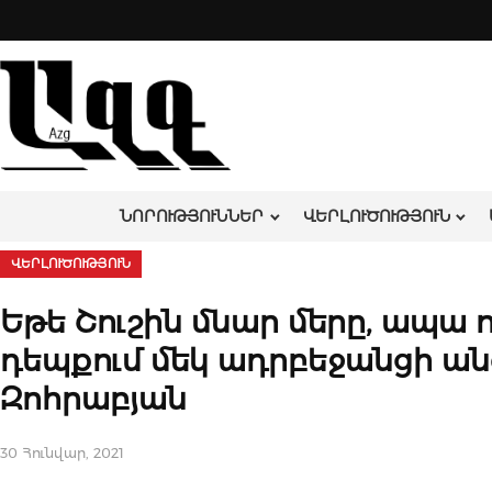
Skip
to
content
ՆՈՐՈՒԹՅՈՒՆՆԵՐ
ՎԵՐԼՈՒԾՈՒԹՅՈՒՆ
ՎԵՐԼՈՒԾՈՒԹՅՈՒՆ
Եթե Շուշին մնար մերը, ապա
դեպքում մեկ ադրբեջանցի ան
Զոհրաբյան
30 Հունվար, 2021