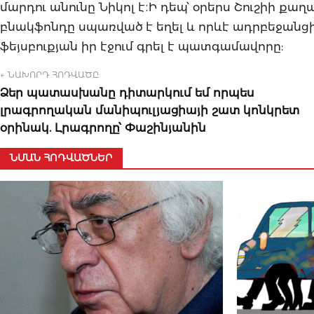
մարդու անունը Նիկոլ է։Ի դեպ՝ օրերս Շուշիի ք
բնակֆոնդը սպառված է եղել և որևէ ադրբեջանցի
ֆեյսբուքյան իր էջում գրել է պատգամավորը:
← ՆԱԽՈՐԴ ՀՈԴՎԱԾԸ
Ձեր պատասխանը դիտարկում եմ որպես
լրագրողական մանիպուլյացիայի շատ կոնկրետ
օրինակ. Լրագրողը՝ Փաշինյանին
ՆՄԱՆ ՀՈԴՎԱԾՆԵՐ