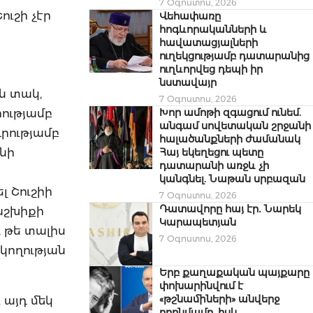
7 Օգոստոս, 2026
ւշի չէր
Վեհափառը
հոգևորականների և
հավատացյալների
ուղեկցությամբ դատարանից
ուղևորվեց դեպի իր
նստավայր
ն տակ,
7 Օգոստոս, 2026
Խոր ամոթի զգացում ունեմ.
րությամբ
անգամ սովետական շրջանի
դրությամբ
հալածանքների ժամանակ
նի
Հայ եկեղեցու պետը
դատարանի առջև չի
կանգնել. Նաթան սրբազան
 Շուշիի
7 Օգոստոս, 2026
Դատավորը հայ էր․ Նարեկ
աշխիքի
Կարապետյան
, թե տալիս
7 Օգոստոս, 2026
սկողության
Երբ քաղաքական պայքարը
փոխարինվում է
«թշնամիների» անվերջ
 այդ մեկ
որոնմամբ, իսկ