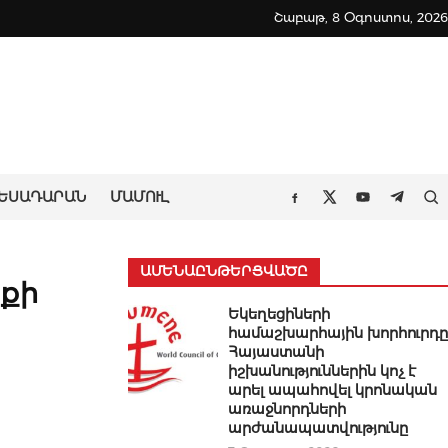
Շաբաթ, 8 Օգոստոս, 2026
ԵՍԱԴԱՐԱՆ
ՄԱՄՈՒԼ
Որ
Facebook
Twitter
Youtube
Teleg
ԱՄԵՆԱԸՆԹԵՐՑՎԱԾԸ
իքի
Եկեղեցիների
համաշխարհային խորհուրդը
Հայաստանի
իշխանություններին կոչ է
արել ապահովել կրոնական
առաջնորդների
արժանապատվությունը