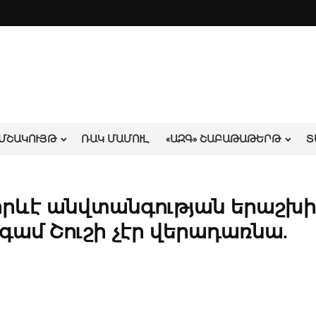
ՄՇԱԿՈՒՅԹ
ՌԱԿ ՄԱՄՈՒԼ
«ԱԶԳ» ՇԱԲԱԹԱԹԵՐԹ
Տ
 որևէ անվտանգության երաշխ
գամ Շուշի չէր վերադառնա.