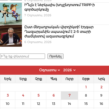
6 Օգոստոս, 2026
Ի՞նչն է ներկայիս խոչընդոտում TRIPP-ի
գործարկումը
7 Օգոստոս, 2026
Ըստ մեղադրական վերդիկտի՝ Էդգար
Ղազարյանին սպասվում է 2-5 տարի
ժամկետով ազատազրկում
6 Օգոստոս, 2026
Որոնել
Որոնել
Երկ
Երք
Չրք
Հնգ
Ուրբ
Շբթ
Կրկ
1
2
3
4
5
6
7
8
9
10
11
12
13
14
15
16