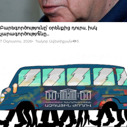
07 ՕԳՈՍՏՈՍԻ, 2026
Բարեգործությունը՝ օրենքից դուրս, իսկ
չարագործությո՞ւնը…
7 Օգոստոս, 2026
Հակոբ Ավետիքյան
5