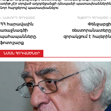
առիթ
չէր
տրված
ադրբեջանցի
դեսպանի
պատասխաններին
նոր
հարցերով
պատասխանելու
:
← ՆԱԽՈՐԴ ՀՈԴՎԱԾԸ
ՀԱՋՈՐԴ ՀՈԴՎԱԾԸ →
ՀՀ հարավային
Փենջաբցի
առաջնագծի
ռեստորանատերը
պահապանները.
զորակցում է հայերին
ֆոտոշարք
ՆՄԱՆ ՀՈԴՎԱԾՆԵՐ