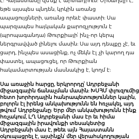
է: Հայաստանը զե՞նք է արտադրում: Ծիծաղելի է,
եթե այսպես պնդեն, կրկին առանց
ապացույցների, առանց որեւէ փաստի: Սա
պարզապես հայկական քարոզչություն է
(պրոպագանդա) Թուրքիայիՙ ինչ-որ կերպ
ներգրավված լինելու մասին: Սա այդ դեպքը չէ, եւ
ցարդ, ինչպես ասացինք, ոչ մեկն էլ չի կարող դա
փաստել, ապացուցել, որ Թուրքիան
հակամարտության մասնակից է, կողմ է:
Սա առաջին հարցը, երկրորդըՙ Ադրբեջանի
միջազգային ճանաչման մասին: ԽՍՀՄ փլուզումից
հետո խորհրդային հանրապետություններ կային,
բոլորն էլ իրենց անկախությունն են հռչակել, այդ
թվումՙ Ադրբեջանը: Երբ մեր անկախությունն էինք
հռչակում, ԼՂ Ադրբեջանի մաս էր եւ հիմա
միջազգային իրավունքի տեսակետից
Ադրբեջանի մաս է, թեեւ այն Հայաստանն
օկուպացրել է, այսինքնՙ մեր վերահսկողության