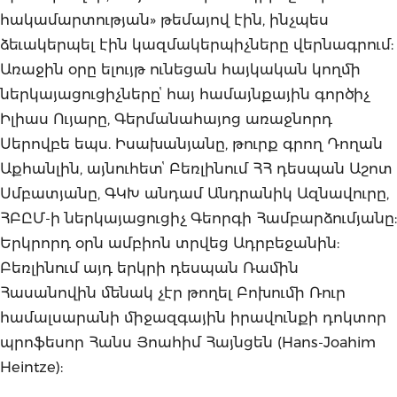
հակամարտության» թեմայով էին, ինչպես
ձեւակերպել էին կազմակերպիչները վերնագրում:
Առաջին օրը ելույթ ունեցան հայկական կողմի
ներկայացուցիչներըՙ հայ համայնքային գործիչ
Իլիաս Ույարը, Գերմանահայոց առաջնորդ
Սերովբե եպս. Իսախանյանը, թուրք գրող Դողան
Աքհանլին, այնուհետՙ Բեռլինում ՀՀ դեսպան Աշոտ
Սմբատյանը, ԳԿԽ անդամ Անդրանիկ Ազնավուրը,
ՀԲԸՄ-ի ներկայացուցիչ Գեորգի Համբարձումյանը:
Երկրորդ օրն ամբիոն տրվեց Ադրբեջանին:
Բեռլինում այդ երկրի դեսպան Ռամին
Հասանովին մենակ չէր թողել Բոխումի Ռուր
համալսարանի միջազգային իրավունքի դոկտոր
պրոֆեսոր Հանս Յոահիմ Հայնցեն (Hans-Joahim
Heintze):