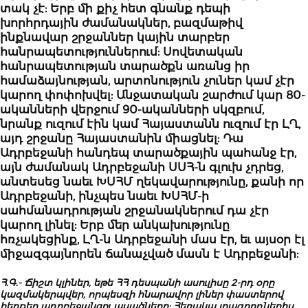
տակ չէ: Երբ մի քիչ հետ գնանք դեպի
խորհրդային ժամանակներ, բազմաթիվ
ինքնավար շրջաններ կային տարբեր
հանրապետություններում: Սովետական
հանրապետության տարածքն առանց իր
համաձայնության, արտոնություն չուներ կամ չէր
կարող փոփոխվել: Անջատական շարժում կար 80-
ականների վերջում 90-ականների սկզբում,
նրանք ուզում էին կամ Հայաստանն ուզում էր ԼՂ,
այդ շրջանը Հայաստանին միացնել: Դա
Ադրբեջանի հանդեպ տարածքային պահանջ էր,
այն ժամանակ Ադրբեջանի ՍՍՀ-ն գլուխ չդրեց,
անտեսեց նաեւ ԽՍՀՄ ղեկավարությունը, քանի որ
Ադրբեջանի, ինչպես նաեւ ԽՍՀՄ-ի
սահմանադրության շրջանակներում դա չէր
կարող լինել: Երբ մեր անկախությունը
հռչակեցինք, ԼՂ-ն Ադրբեջանի մաս էր, եւ այսօր էլ
միջազգայնորեն ճանաչված մասն է Ադրբեջանի:
Հ
.
Գ
.-
Ճիշտ
կլիներ
,
եթե
ՀՀ
դեսպանի
ասուլիսը
2-
րդ
օրը
կազմակերպվեր
,
որպեսզի
հնարավոր
լիներ
փաստերով
հերքեր
ադրբեջանցու
ասածները
:
Հեռակա
լրագրողներիս