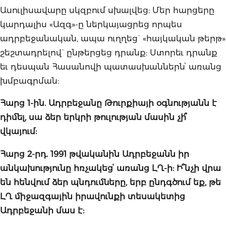
Ասուլիսավարը սկզբում սխալվեց: Մեր հարցերը
կարդալիս «Ազգ»-ը ներկայացրեց որպես
ադրբեջանական, ապա ուղղեց` «հայկական թերթ»
շեշտադրելով` ընթերցեց դրանք: Ստորեւ դրանք
եւ դեսպան Հասանովի պատասխաններնՙ առանց
խմբագրման:
Հարց
1-
ին
.
Ադրբեջանը
Թուրքիայի
օգնությանն
է
դիմել
,
սա
ձեր
երկրի
թուլության
մասին
չի՞
վկայում
:
Հարց 2-րդ. 1991 թվականին Ադրբեջանն իր
անկախությունը հռչակեցՙ առանց ԼՂ-ի: Ի՞նչի վրա
են հենվում ձեր պնդումները, երբ ընդգծում եք, թե
ԼՂ միջազգային իրավունքի տեսակետից
Ադրբեջանի մաս է: