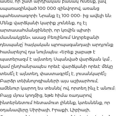
ասեմ, որ շատ արդիական բանակ ունենք, լավ
սպառազինված 100 000 զինվորով, առանց
պահեստազորի: Նրանք էլ 100 000- ից ավելի են:
Մենք վարձկանի կարիք չունենք, ոչ էլ
արտասահմանցիների, որ կռվին պիտի
մասնակցեն», ասաց Բեռլինում Ադրբեջանի
դեսպանըՙ հայկական պրոպագանդայի արդյունք
համարելով դա նույնպես: «Երեք շաբաթ է
պատերազմ է այնտեղ: Սպանված վարձկան կա՞ ,
կամ ընդհանրապես որեւէ վարձկանի որեւէ մեկը
տեսե՞լ է այնտեղ, փաստագրե՞լ է, լուսանկարե՞լ:
Բարձր տեխնոլոգիաների այս աշխարհում,
ամենուր կարող ես տեսնելՙ ով, որտեղ ինչ է անում:
Բայց մյուս կողմից, եթե հիմա ռադարով
ինտերնետում հետամուտ լինենք, կտեսնենք, որ
օդանավերը Սիրիայի, Իրաքի, Լիբիայի,