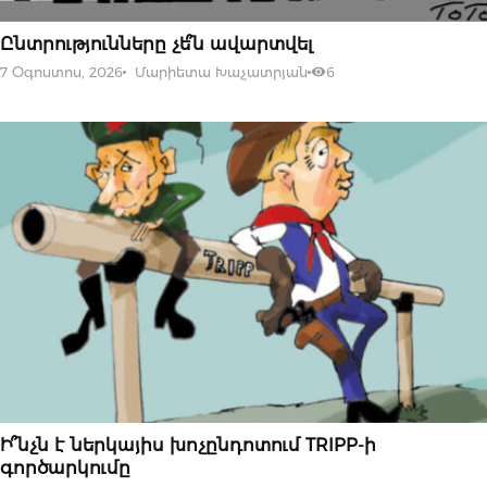
07 ՕԳՈՍՏՈՍԻ, 2026
Ընտրությունները չե՞ն ավարտվել
7 Օգոստոս, 2026
Մարիետա Խաչատրյան
6
07 ՕԳՈՍՏՈՍԻ, 2026
Ի՞նչն է ներկայիս խոչընդոտում TRIPP-ի
գործարկումը