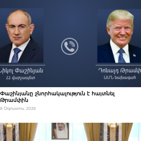
ՔԱՂԱՔԱԿԱՆՈՒԹՅՈՒՆ
Փաշինյանը շնորհակալություն է հայտնել
Թրամփին
8 Օգոստոս, 2026