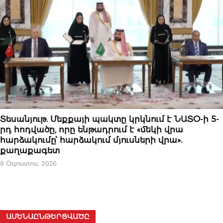
ՔԱՂԱՔԱԿԱՆՈՒԹՅՈՒՆ
Տեսանյութ. Մեքքայի պակտը կրկնում է ՆԱՏՕ-ի 5-
րդ հոդվածը, որը ենթադրում է «մեկի վրա
հարձակումը՝ հարձակում մյուսների վրա».
քաղաքագետ
8 Օգոստոս, 2026
ԱՄԵՆԱԸՆԹԵՐՑՎԱԾԸ