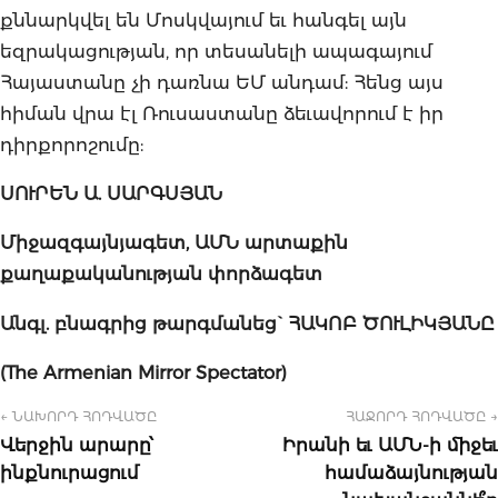
քննարկվել են Մոսկվայում եւ հանգել այն
եզրակացության, որ տեսանելի ապագայում
Հայաստանը չի դառնա ԵՄ անդամ: Հենց այս
հիման վրա էլ Ռուսաստանը ձեւավորում է իր
դիրքորոշումը:
ՍՈՒՐԵՆ
Ա.
ՍԱՐԳՍՅԱՆ
Միջազգայնյագետ,
ԱՄՆ
արտաքին
քաղաքականության
փորձագետ
Անգլ.
բնագրից
թարգմանեց`
ՀԱԿՈԲ
ԾՈՒԼԻԿՅԱՆԸ
(The Armenian Mirror Spectator)
← ՆԱԽՈՐԴ ՀՈԴՎԱԾԸ
ՀԱՋՈՐԴ ՀՈԴՎԱԾԸ →
Վերջին արարը՝
Իրանի եւ ԱՄՆ-ի միջեւ
ինքնուրացում
համաձայնության