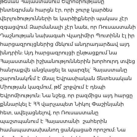
թեման Հայաստանում Եվրոմիությանը
ինտեգրման հարցն էր, որի շուրջ կարծես
վերլուծությունների եւ կարծիքների պակաս չէր
զգացվում: Զարմանալի չէր նաեւ, որ Ռուսաստանի
Դաշնության նախագահ Վլադիմիր Պուտինն էլ իր
հարցազրույցներից մեկում անդրադարձավ այդ
խնդրին: Այդ հարցազրույցի ընթացքում նա
Հայաստանի իշխանություններին խորհուրդ տվեց
հանրաքվե անցկացել եւ պարզել` Հայաստանը
շարունակո՞ւմ է մնալ Եվրասիական Տնտեսական
Միության կազմում, թե՞ շրջվում է դեպի
Եվրոմիություն: Նա նշեց, որ բազմիցս այդ հարցը
քննարկել է ՀՀ վարչապետ Նիկոլ Փաշինյանի
հետ, ավելացնելով, որ Ռուսաստանը
պաշտպանում է Հայաստանի շահերին
համապատասխանող ցանկացած որոշում: Նա