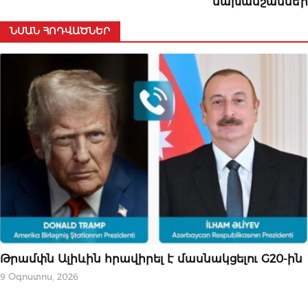
նախանշաննե՞ր
ՆՄԱՆ ՀՈԴՎԱԾՆԵՐ
ՔԱՂԱՔԱԿԱՆՈՒԹՅՈՒՆ
Թրամփն Ալիևին հրավիրել է մասնակցելու G20-ին
9 Օգոստոս, 2026